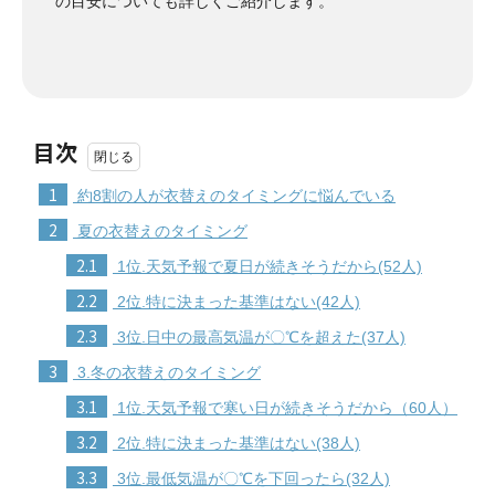
の目安についても詳しくご紹介します。
目次
1
約8割の人が衣替えのタイミングに悩んでいる
2
夏の衣替えのタイミング
2.1
1位.天気予報で夏日が続きそうだから(52人)
2.2
2位.特に決まった基準はない(42人)
2.3
3位.日中の最高気温が〇℃を超えた(37人)
3
3.冬の衣替えのタイミング
3.1
1位.天気予報で寒い日が続きそうだから（60人）
3.2
2位.特に決まった基準はない(38人)
3.3
3位.最低気温が〇℃を下回ったら(32人)