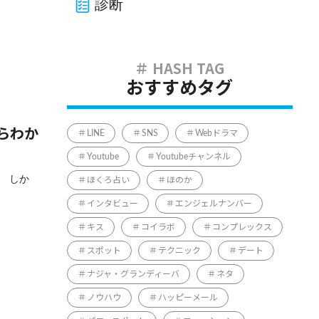
診断
おすすめタグ
らわか
LINE
SNS
Webドラマ
Youtube
Youtubeチャンネル
。 しか
ほくろ占い
ほのか
インタビュー
エンジェルナンバー
キス
コイラボ
コンプレックス
スポット
テクニック
デート
ナジャ・グランディーバ
ネタ
ノウハウ
ハッピーメール