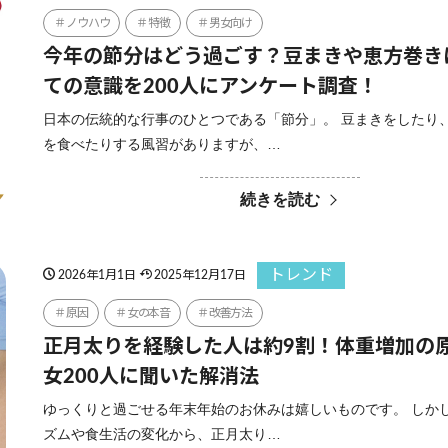
ノウハウ
特徴
男女向け
今年の節分はどう過ごす？豆まきや恵方巻き
ての意識を200人にアンケート調査！
日本の伝統的な行事のひとつである「節分」。 豆まきをしたり
を食べたりする風習がありますが、…
続きを読む
トレンド
2026年1月1日
2025年12月17日
原因
女の本音
改善方法
正月太りを経験した人は約9割！体重増加の
女200人に聞いた解消法
ゆっくりと過ごせる年末年始のお休みは嬉しいものです。 しか
ズムや食生活の変化から、正月太り…