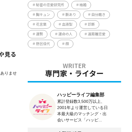
秘密の恋愛研究所
結婚
胸キュン
脈あり
自分磨き
花言葉
血液型
診断
運勢
運命の人
遠距離恋愛
野呂佳代
顔
や見る
専門家・ライター
くありませ
ハッピーライフ編集部
累計登録数3,500万以上、
2001年より運営している日
本最大級のマッチング・出
会いサービス「ハッピ...