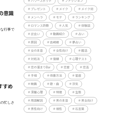
パワースポット
ファッション
プレゼント
メイク
メイク術
の意識
メンヘラ
モテ
ランキング
ロマンス詐欺
人気
体験談
切な行事で
出会い
動画紹介
占い
原因
吉崎綾
夢占い
女の本音
女性向け
婚活
対処法
復縁
心理テスト
恋の溜まりBar
恋愛
恋活
手相
改善方法
星座
映画
歌・曲
浮気
すすめ
深層心理
特徴
生態
用語解説
男の本音
男女向け
々の忙しさ
男性向け
相性
石言葉