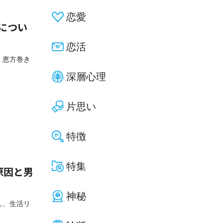
恋愛
につい
恋活
、恵方巻き
深層心理
片思い
特徴
特集
原因と男
神秘
し、生活リ