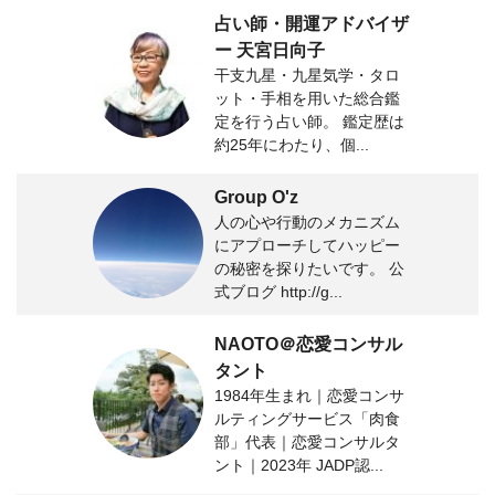
占い師・開運アドバイザ
ー 天宮日向子
干支九星・九星気学・タロ
ット・手相を用いた総合鑑
定を行う占い師。 鑑定歴は
約25年にわたり、個...
Group O'z
人の心や行動のメカニズム
にアプローチしてハッピー
の秘密を探りたいです。 公
式ブログ http://g...
NAOTO＠恋愛コンサル
タント
1984年生まれ｜恋愛コンサ
ルティングサービス「肉食
部」代表｜恋愛コンサルタ
ント｜2023年 JADP認...