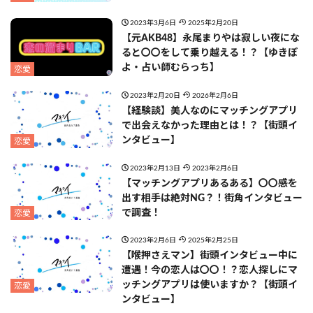
2023年3月6日
2025年2月20日
【元AKB48】永尾まりやは寂しい夜にな
ると〇〇をして乗り越える！？【ゆきぽ
よ・占い師むらっち】
恋愛
2023年2月20日
2026年2月6日
【経験談】美人なのにマッチングアプリ
で出会えなかった理由とは！？【街頭イ
ンタビュー】
恋愛
2023年2月13日
2023年2月6日
【マッチングアプリあるある】〇〇感を
出す相手は絶対NG？！街角インタビュー
で調査！
恋愛
2023年2月6日
2025年2月25日
【喉押さえマン】街頭インタビュー中に
遭遇！今の恋人は〇〇！？恋人探しにマ
ッチングアプリは使いますか？【街頭イ
恋愛
ンタビュー】