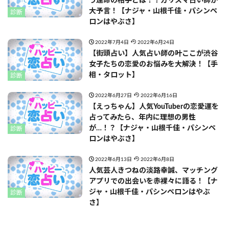
う運命の相手とは！？カリスマ占い師が
大予言！【ナジャ・山根千佳・パシンペ
診断
ロンはやぶさ】
2022年7月4日
2022年6月24日
【街頭占い】人気占い師の叶ここが渋谷
女子たちの恋愛のお悩みを大解決！【手
相・タロット】
診断
2022年6月27日
2022年6月16日
【えっちゃん】人気YouTuberの恋愛運を
占ってみたら、年内に理想の男性
が…！？【ナジャ・山根千佳・パシンペ
診断
ロンはやぶさ】
2022年6月13日
2022年6月8日
人気芸人きつねの淡路幸誠、マッチング
アプリでの出会いを赤裸々に語る！【ナ
ジャ・山根千佳・パシンペロンはやぶ
診断
さ】