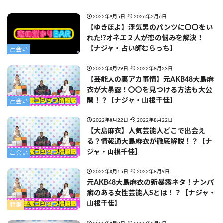
2022年9月5日
2026年2月6日
【ゆきぽよ】浮気男のパンツに〇〇をい
れた!?オネエ２人が恋の悩みを解決！
【ナジャ・占い師むらっち】
出会い
2022年8月29日
2022年8月23日
【芸能人の裏アカ事情】元AKB48大島麻
衣が大暴露！〇〇を見つける方法も大公
開！？【ナジャ・山根千佳】
出会い
2022年8月22日
2022年8月22日
【大島麻衣】人気芸能人どこで出会え
る？情報通大島麻衣が徹底解説！？【ナ
ジャ・山根千佳】
出会い
2022年8月15日
2022年8月9日
元AKB48大島麻衣の新暴露ネタ！ナンパ
癖のある女性芸能人Sとは！？【ナジャ・
山根千佳】
特集