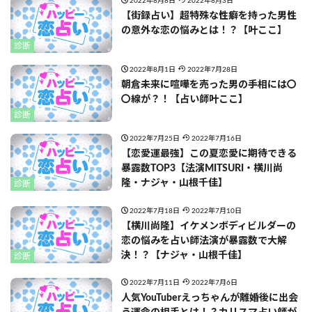
2022年8月8日
2022年8月3日
【街録占い】超特殊な性癖を持った男性
の意外な恋の悩みとは！？【叶ここ】
診断
2022年8月1日
2022年7月28日
朝倉未来に喧嘩を売った男の手相には〇
〇線が？！【占い師叶ここ】
診断
2022年7月25日
2022年7月16日
【恋愛運最強】この夏恋愛に期待できる
暴露数TOP3【法演MITSURI・横川尚
隆・ナジャ・山根千佳】
診断
2022年7月18日
2022年7月10日
【横川尚隆】イケメンボディビルダーの
恋の悩みを占い師法演が暴露数で大解
決！？【ナジャ・山根千佳】
診断
2022年7月11日
2022年7月6日
人気YouTuberえっちゃんが離婚後に出会