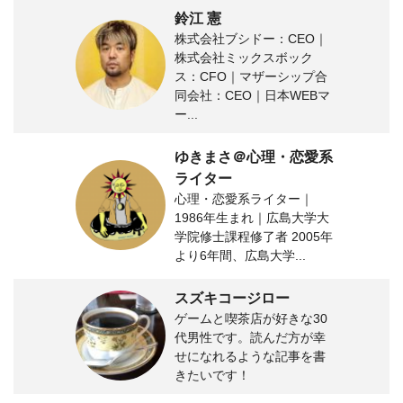
鈴江 憲
株式会社ブシドー：CEO｜
株式会社ミックスボック
ス：CFO｜マザーシップ合
同会社：CEO｜日本WEBマ
ー...
ゆきまさ＠心理・恋愛系
ライター
心理・恋愛系ライター｜
1986年生まれ｜広島大学大
学院修士課程修了者 2005年
より6年間、広島大学...
スズキコージロー
ゲームと喫茶店が好きな30
代男性です。読んだ方が幸
せになれるような記事を書
きたいです！