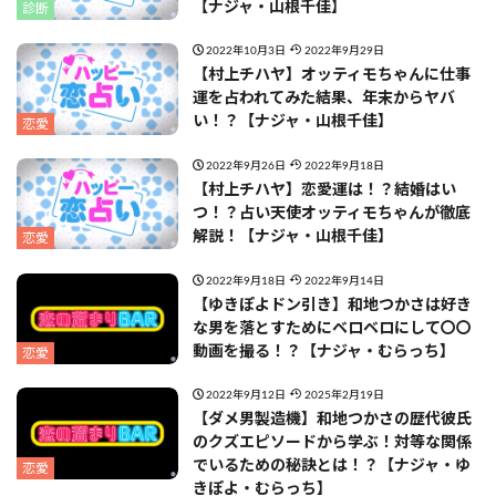
【ナジャ・山根千佳】
診断
2022年10月3日
2022年9月29日
【村上チハヤ】オッティモちゃんに仕事
運を占われてみた結果、年末からヤバ
い！？【ナジャ・山根千佳】
恋愛
2022年9月26日
2022年9月18日
【村上チハヤ】恋愛運は！？結婚はい
つ！？占い天使オッティモちゃんが徹底
解説！【ナジャ・山根千佳】
恋愛
2022年9月18日
2022年9月14日
【ゆきぽよドン引き】和地つかさは好き
な男を落とすためにベロベロにして〇〇
動画を撮る！？【ナジャ・むらっち】
恋愛
2022年9月12日
2025年2月19日
【ダメ男製造機】和地つかさの歴代彼氏
のクズエピソードから学ぶ！対等な関係
でいるための秘訣とは！？【ナジャ・ゆ
恋愛
きぽよ・むらっち】