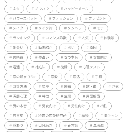
ネタ
ノウハウ
ハッピーメール
パワースポット
ファッション
プレゼント
メイク
メイク術
メンヘラ
モテ
ランキング
ロマンス詐欺
人気
体験談
出会い
動画紹介
占い
原因
吉崎綾
夢占い
女の本音
女性向け
婚活
対処法
復縁
心理テスト
恋の溜まりBar
恋愛
恋活
手相
改善方法
星座
映画
歌・曲
浮気
深層心理
特徴
生態
用語解説
男の本音
男女向け
男性向け
相性
石言葉
秘密の恋愛研究所
結婚
胸キュン
脈あり
自分磨き
花言葉
血液型