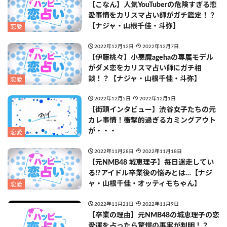
【こなん】人気YouTuberの危険すぎる恋
愛事情をカリスマ占い師がガチ鑑定！？
【ナジャ・山根千佳・斗弥】
恋愛
2022年12月12日
2022年12月7日
【伊藤桃々】小悪魔agehaの専属モデル
がダメ恋をカリスマ占い師にガチ相
談！？【ナジャ・山根千佳・斗弥】
恋愛
2022年12月5日
2022年12月1日
【街頭インタビュー】渋谷女子たちの元
カレ事情！衝撃的過ぎるカミングアウト
が・・・
恋愛
2022年11月28日
2022年11月18日
【元NMB48 城恵理子】毎日迷走してい
る!?アイドル卒業後の悩みとは…【ナジ
ャ・山根千佳・オッティモちゃん】
恋愛
2022年11月21日
2022年11月9日
【卒業の理由】元NMB48の城恵理子の恋
愛運を占ったら驚愕の事実が判明！？