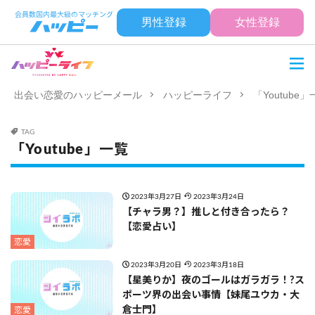
男性登録
女性登録
出会い恋愛のハッピーメール
ハッピーライフ
「Youtube
TAG
「Youtube」一覧
2023年3月27日
2023年3月24日
【チャラ男？】推しと付き合ったら？
【恋愛占い】
恋愛
2023年3月20日
2023年3月18日
【星美りか】夜のゴールはガラガラ！?ス
ポーツ界の出会い事情【妹尾ユウカ・大
倉士門】
恋愛