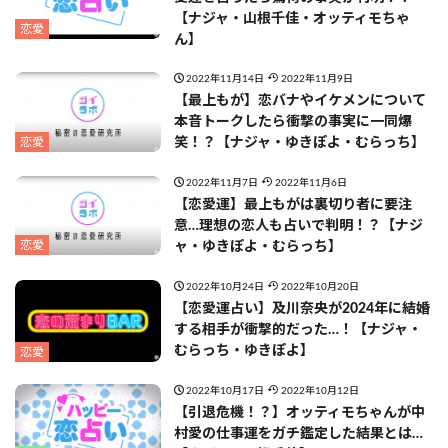
【ナジャ・山根千佳・オッティモちゃ
恋愛
ん】
2022年11月14日
2022年11月9日
【最上もが】恋バナやイケメンについて
本音トークしたら衝撃の事実に一同爆
恋愛
笑！？【ナジャ・ゆきぽよ・むらっち】
2022年11月7日
2022年11月6日
【恋愛運】最上もがは裏切り者に要注
意…理想の恋人も占いで判明！？【ナジ
恋愛
ャ・ゆきぽよ・むらっち】
2022年10月24日
2022年10月20日
【恋愛運占い】及川奈央が2024年に結婚
する相手が衝撃的だった…！【ナジャ・
むらっち・ゆきぽよ】
恋愛
2022年10月17日
2022年10月12日
【引退危機！？】オッティモちゃんが中
村愛の仕事運をガチ鑑定した結果とは…