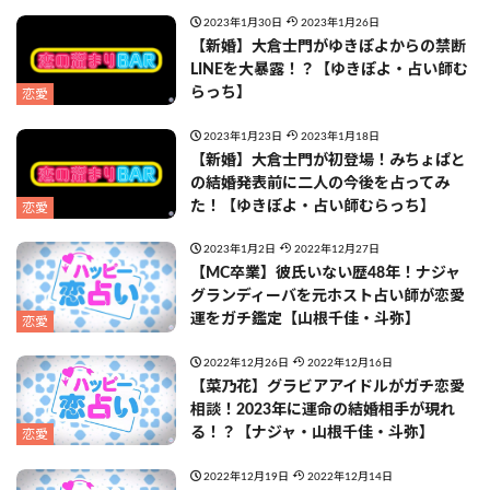
2023年1月30日
2023年1月26日
【新婚】大倉士門がゆきぽよからの禁断
LINEを大暴露！？【ゆきぽよ・占い師む
らっち】
恋愛
2023年1月23日
2023年1月18日
【新婚】大倉士門が初登場！みちょぱと
の結婚発表前に二人の今後を占ってみ
た！【ゆきぽよ・占い師むらっち】
恋愛
2023年1月2日
2022年12月27日
【MC卒業】彼氏いない歴48年！ナジャ
グランディーバを元ホスト占い師が恋愛
運をガチ鑑定【山根千佳・斗弥】
恋愛
2022年12月26日
2022年12月16日
【菜乃花】グラビアアイドルがガチ恋愛
相談！2023年に運命の結婚相手が現れ
る！？【ナジャ・山根千佳・斗弥】
恋愛
2022年12月19日
2022年12月14日