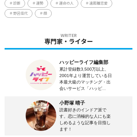
診断
運勢
運命の人
遠距離恋愛
野呂佳代
顔
専門家・ライター
ハッピーライフ編集部
累計登録数3,500万以上、
2001年より運営している日
本最大級のマッチング・出
会いサービス「ハッピ...
小野塚 晴子
読書好きのインドア派で
す。恋に消極的な人にも楽
しめるような記事を目指し
ます！