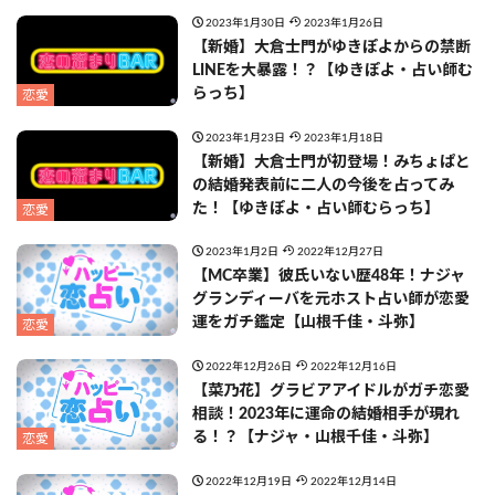
2023年1月30日
2023年1月26日
【新婚】大倉士門がゆきぽよからの禁断
LINEを大暴露！？【ゆきぽよ・占い師む
らっち】
恋愛
2023年1月23日
2023年1月18日
【新婚】大倉士門が初登場！みちょぱと
の結婚発表前に二人の今後を占ってみ
た！【ゆきぽよ・占い師むらっち】
恋愛
2023年1月2日
2022年12月27日
【MC卒業】彼氏いない歴48年！ナジャ
グランディーバを元ホスト占い師が恋愛
運をガチ鑑定【山根千佳・斗弥】
恋愛
2022年12月26日
2022年12月16日
【菜乃花】グラビアアイドルがガチ恋愛
相談！2023年に運命の結婚相手が現れ
る！？【ナジャ・山根千佳・斗弥】
恋愛
2022年12月19日
2022年12月14日