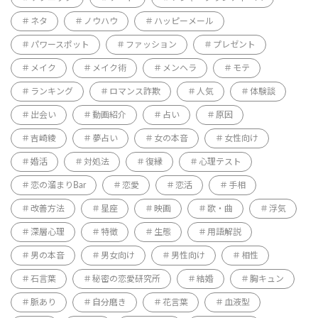
ネタ
ノウハウ
ハッピーメール
パワースポット
ファッション
プレゼント
メイク
メイク術
メンヘラ
モテ
ランキング
ロマンス詐欺
人気
体験談
出会い
動画紹介
占い
原因
吉崎綾
夢占い
女の本音
女性向け
婚活
対処法
復縁
心理テスト
恋の溜まりBar
恋愛
恋活
手相
改善方法
星座
映画
歌・曲
浮気
深層心理
特徴
生態
用語解説
男の本音
男女向け
男性向け
相性
石言葉
秘密の恋愛研究所
結婚
胸キュン
脈あり
自分磨き
花言葉
血液型