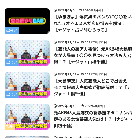
2022年9月5日
2026年2月6日
【ゆきぽよ】浮気男のパンツに〇〇をい
れた!?オネエ２人が恋の悩みを解決！
【ナジャ・占い師むらっち】
出会い
2022年8月29日
2022年8月23日
【芸能人の裏アカ事情】元AKB48大島麻
衣が大暴露！〇〇を見つける方法も大公
開！？【ナジャ・山根千佳】
出会い
2022年8月22日
2022年8月22日
【大島麻衣】人気芸能人どこで出会え
る？情報通大島麻衣が徹底解説！？【ナ
ジャ・山根千佳】
出会い
2022年8月15日
2022年8月9日
元AKB48大島麻衣の新暴露ネタ！ナンパ
癖のある女性芸能人Sとは！？【ナジャ・
山根千佳】
特集