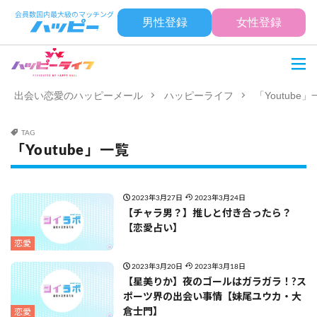
男性登録
女性登録
出会い恋愛のハッピーメール
ハッピーライフ
「Youtube
TAG
「Youtube」一覧
2023年3月27日
2023年3月24日
【チャラ男？】推しと付き合ったら？
【恋愛占い】
恋愛
2023年3月20日
2023年3月18日
【星美りか】夜のゴールはガラガラ！?ス
ポーツ界の出会い事情【妹尾ユウカ・大
倉士門】
恋愛