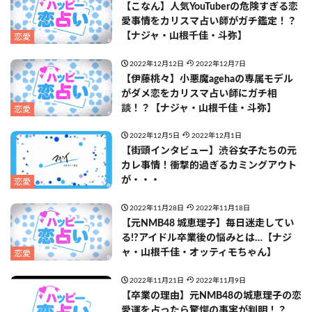
【こなん】人気YouTuberの危険すぎる恋
愛事情をカリスマ占い師がガチ鑑定！？
【ナジャ・山根千佳・斗弥】
恋愛
2022年12月12日
2022年12月7日
【伊藤桃々】小悪魔agehaの専属モデル
がダメ恋をカリスマ占い師にガチ相
談！？【ナジャ・山根千佳・斗弥】
恋愛
2022年12月5日
2022年12月1日
【街頭インタビュー】渋谷女子たちの元
カレ事情！衝撃的過ぎるカミングアウト
が・・・
恋愛
2022年11月28日
2022年11月18日
【元NMB48 城恵理子】毎日迷走してい
る!?アイドル卒業後の悩みとは…【ナジ
ャ・山根千佳・オッティモちゃん】
恋愛
2022年11月21日
2022年11月9日
【卒業の理由】元NMB48の城恵理子の恋
愛運を占ったら驚愕の事実が判明！？