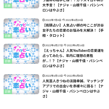
う運命の相手とは！？カリスマ占い師が
大予言！【ナジャ・山根千佳・パシンペ
診断
ロンはやぶさ】
2022年7月4日
2022年6月24日
【街頭占い】人気占い師の叶ここが渋谷
女子たちの恋愛のお悩みを大解決！【手
相・タロット】
診断
2022年6月27日
2022年6月16日
【えっちゃん】人気YouTuberの恋愛運を
占ってみたら、年内に理想の男性
が…！？【ナジャ・山根千佳・パシンペ
診断
ロンはやぶさ】
2022年6月13日
2022年6月8日
人気芸人きつねの淡路幸誠、マッチング
アプリでの出会いを赤裸々に語る！【ナ
ジャ・山根千佳・パシンペロンはやぶ
診断
さ】