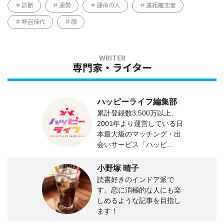
診断
運勢
運命の人
遠距離恋愛
野呂佳代
顔
専門家・ライター
ハッピーライフ編集部
累計登録数3,500万以上、
2001年より運営している日
本最大級のマッチング・出
会いサービス「ハッピ...
小野塚 晴子
読書好きのインドア派で
す。恋に消極的な人にも楽
しめるような記事を目指し
ます！