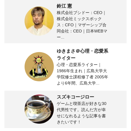
鈴江 憲
株式会社ブシドー：CEO｜
株式会社ミックスボック
ス：CFO｜マザーシップ合
同会社：CEO｜日本WEBマ
ー...
ゆきまさ＠心理・恋愛系
ライター
心理・恋愛系ライター｜
1986年生まれ｜広島大学大
学院修士課程修了者 2005年
より6年間、広島大学...
スズキコージロー
ゲームと喫茶店が好きな30
代男性です。読んだ方が幸
せになれるような記事を書
きたいです！