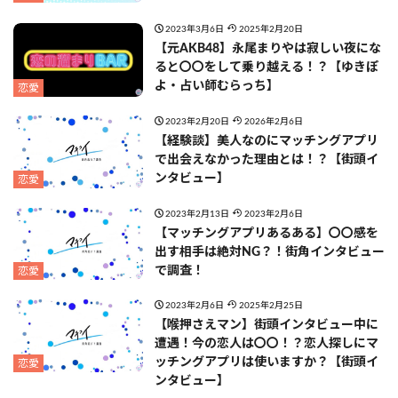
2023年3月6日
2025年2月20日
【元AKB48】永尾まりやは寂しい夜にな
ると〇〇をして乗り越える！？【ゆきぽ
よ・占い師むらっち】
恋愛
2023年2月20日
2026年2月6日
【経験談】美人なのにマッチングアプリ
で出会えなかった理由とは！？【街頭イ
ンタビュー】
恋愛
2023年2月13日
2023年2月6日
【マッチングアプリあるある】〇〇感を
出す相手は絶対NG？！街角インタビュー
で調査！
恋愛
2023年2月6日
2025年2月25日
【喉押さえマン】街頭インタビュー中に
遭遇！今の恋人は〇〇！？恋人探しにマ
ッチングアプリは使いますか？【街頭イ
恋愛
ンタビュー】