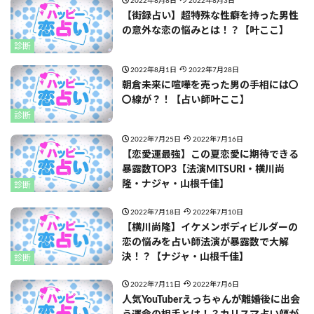
2022年8月8日
2022年8月3日
【街録占い】超特殊な性癖を持った男性
の意外な恋の悩みとは！？【叶ここ】
診断
2022年8月1日
2022年7月28日
朝倉未来に喧嘩を売った男の手相には〇
〇線が？！【占い師叶ここ】
診断
2022年7月25日
2022年7月16日
【恋愛運最強】この夏恋愛に期待できる
暴露数TOP3【法演MITSURI・横川尚
隆・ナジャ・山根千佳】
診断
2022年7月18日
2022年7月10日
【横川尚隆】イケメンボディビルダーの
恋の悩みを占い師法演が暴露数で大解
決！？【ナジャ・山根千佳】
診断
2022年7月11日
2022年7月6日
人気YouTuberえっちゃんが離婚後に出会