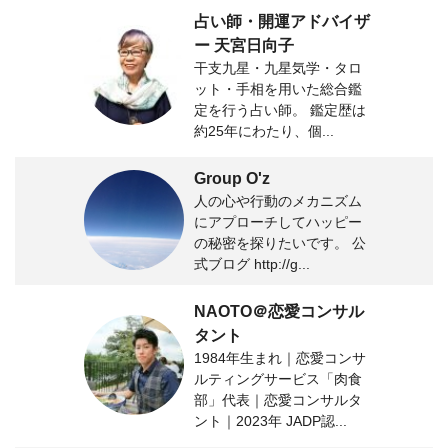
占い師・開運アドバイザ
ー 天宮日向子
干支九星・九星気学・タロ
ット・手相を用いた総合鑑
定を行う占い師。 鑑定歴は
約25年にわたり、個...
Group O'z
人の心や行動のメカニズム
にアプローチしてハッピー
の秘密を探りたいです。 公
式ブログ http://g...
NAOTO＠恋愛コンサル
タント
1984年生まれ｜恋愛コンサ
ルティングサービス「肉食
部」代表｜恋愛コンサルタ
ント｜2023年 JADP認...