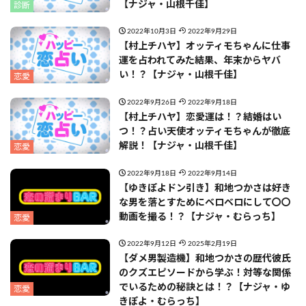
【ナジャ・山根千佳】
診断
2022年10月3日
2022年9月29日
【村上チハヤ】オッティモちゃんに仕事
運を占われてみた結果、年末からヤバ
い！？【ナジャ・山根千佳】
恋愛
2022年9月26日
2022年9月18日
【村上チハヤ】恋愛運は！？結婚はい
つ！？占い天使オッティモちゃんが徹底
解説！【ナジャ・山根千佳】
恋愛
2022年9月18日
2022年9月14日
【ゆきぽよドン引き】和地つかさは好き
な男を落とすためにベロベロにして〇〇
動画を撮る！？【ナジャ・むらっち】
恋愛
2022年9月12日
2025年2月19日
【ダメ男製造機】和地つかさの歴代彼氏
のクズエピソードから学ぶ！対等な関係
でいるための秘訣とは！？【ナジャ・ゆ
恋愛
きぽよ・むらっち】