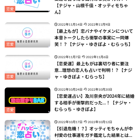
【ナジャ・山根千佳・オッティモちゃ
恋愛
ん】
2022年11月14日
2022年11月9日
【最上もが】恋バナやイケメンについて
本音トークしたら衝撃の事実に一同爆
恋愛
笑！？【ナジャ・ゆきぽよ・むらっち】
2022年11月7日
2022年11月6日
【恋愛運】最上もがは裏切り者に要注
意…理想の恋人も占いで判明！？【ナジ
恋愛
ャ・ゆきぽよ・むらっち】
2022年10月24日
2022年10月20日
【恋愛運占い】及川奈央が2024年に結婚
する相手が衝撃的だった…！【ナジャ・
むらっち・ゆきぽよ】
恋愛
2022年10月17日
2022年10月12日
【引退危機！？】オッティモちゃんが中
村愛の仕事運をガチ鑑定した結果とは…