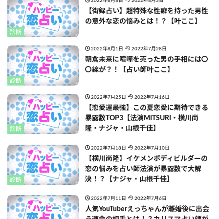
2022年8月8日
2022年8月3日
【街録占い】超特殊な性癖を持った男性
の意外な恋の悩みとは！？【叶ここ】
診断
2022年8月1日
2022年7月28日
朝倉未来に喧嘩を売った男の手相には〇
〇線が？！【占い師叶ここ】
診断
2022年7月25日
2022年7月16日
【恋愛運最強】この夏恋愛に期待できる
暴露数TOP3【法演MITSURI・横川尚
隆・ナジャ・山根千佳】
診断
2022年7月18日
2022年7月10日
【横川尚隆】イケメンボディビルダーの
恋の悩みを占い師法演が暴露数で大解
決！？【ナジャ・山根千佳】
診断
2022年7月11日
2022年7月6日
人気YouTuberえっちゃんが離婚後に出会