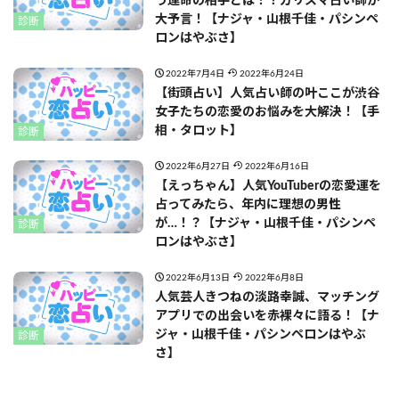
う運命の相手とは！？カリスマ占い師が
大予言！【ナジャ・山根千佳・パシンペ
診断
ロンはやぶさ】
2022年7月4日
2022年6月24日
【街頭占い】人気占い師の叶ここが渋谷
女子たちの恋愛のお悩みを大解決！【手
相・タロット】
診断
2022年6月27日
2022年6月16日
【えっちゃん】人気YouTuberの恋愛運を
占ってみたら、年内に理想の男性
が…！？【ナジャ・山根千佳・パシンペ
診断
ロンはやぶさ】
2022年6月13日
2022年6月8日
人気芸人きつねの淡路幸誠、マッチング
アプリでの出会いを赤裸々に語る！【ナ
ジャ・山根千佳・パシンペロンはやぶ
診断
さ】