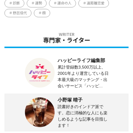
診断
運勢
運命の人
遠距離恋愛
野呂佳代
顔
専門家・ライター
ハッピーライフ編集部
累計登録数3,500万以上、
2001年より運営している日
本最大級のマッチング・出
会いサービス「ハッピ...
小野塚 晴子
読書好きのインドア派で
す。恋に消極的な人にも楽
しめるような記事を目指し
ます！