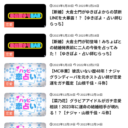
2023年1月30日
2023年1月26日
【新婚】大倉士門がゆきぽよからの禁断
LINEを大暴露！？【ゆきぽよ・占い師む
らっち】
恋愛
2023年1月23日
2023年1月18日
【新婚】大倉士門が初登場！みちょぱと
の結婚発表前に二人の今後を占ってみ
た！【ゆきぽよ・占い師むらっち】
恋愛
2023年1月2日
2022年12月27日
【MC卒業】彼氏いない歴48年！ナジャ
グランディーバを元ホスト占い師が恋愛
運をガチ鑑定【山根千佳・斗弥】
恋愛
2022年12月26日
2022年12月16日
【菜乃花】グラビアアイドルがガチ恋愛
相談！2023年に運命の結婚相手が現れ
る！？【ナジャ・山根千佳・斗弥】
恋愛
2022年12月19日
2022年12月14日