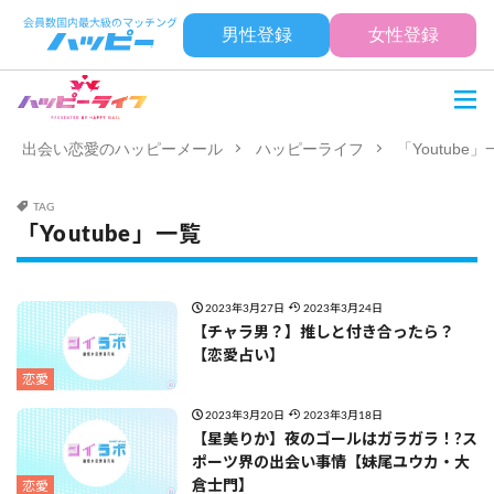
男性登録
女性登録
出会い恋愛のハッピーメール
ハッピーライフ
「Youtube
TAG
「Youtube」一覧
2023年3月27日
2023年3月24日
【チャラ男？】推しと付き合ったら？
【恋愛占い】
恋愛
2023年3月20日
2023年3月18日
【星美りか】夜のゴールはガラガラ！?ス
ポーツ界の出会い事情【妹尾ユウカ・大
倉士門】
恋愛