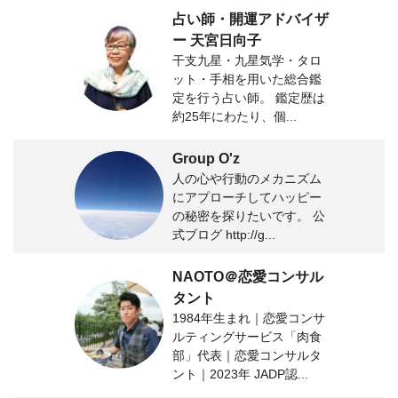
占い師・開運アドバイザ
ー 天宮日向子
干支九星・九星気学・タロ
ット・手相を用いた総合鑑
定を行う占い師。 鑑定歴は
約25年にわたり、個...
Group O'z
人の心や行動のメカニズム
にアプローチしてハッピー
の秘密を探りたいです。 公
式ブログ http://g...
NAOTO＠恋愛コンサル
タント
1984年生まれ｜恋愛コンサ
ルティングサービス「肉食
部」代表｜恋愛コンサルタ
ント｜2023年 JADP認...