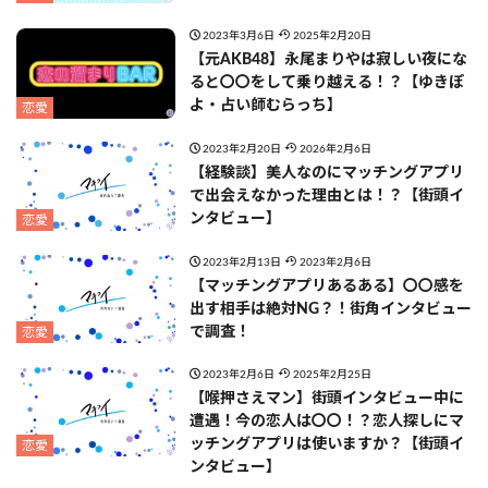
2023年3月6日
2025年2月20日
【元AKB48】永尾まりやは寂しい夜にな
ると〇〇をして乗り越える！？【ゆきぽ
よ・占い師むらっち】
恋愛
2023年2月20日
2026年2月6日
【経験談】美人なのにマッチングアプリ
で出会えなかった理由とは！？【街頭イ
ンタビュー】
恋愛
2023年2月13日
2023年2月6日
【マッチングアプリあるある】〇〇感を
出す相手は絶対NG？！街角インタビュー
で調査！
恋愛
2023年2月6日
2025年2月25日
【喉押さえマン】街頭インタビュー中に
遭遇！今の恋人は〇〇！？恋人探しにマ
ッチングアプリは使いますか？【街頭イ
恋愛
ンタビュー】