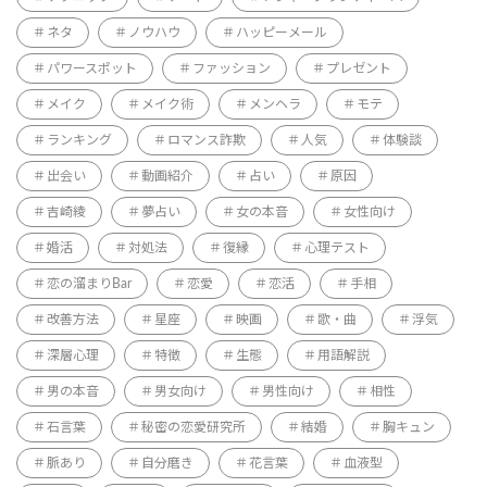
ネタ
ノウハウ
ハッピーメール
パワースポット
ファッション
プレゼント
メイク
メイク術
メンヘラ
モテ
ランキング
ロマンス詐欺
人気
体験談
出会い
動画紹介
占い
原因
吉崎綾
夢占い
女の本音
女性向け
婚活
対処法
復縁
心理テスト
恋の溜まりBar
恋愛
恋活
手相
改善方法
星座
映画
歌・曲
浮気
深層心理
特徴
生態
用語解説
男の本音
男女向け
男性向け
相性
石言葉
秘密の恋愛研究所
結婚
胸キュン
脈あり
自分磨き
花言葉
血液型