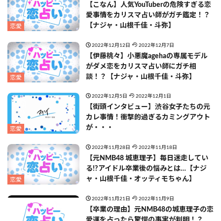
【こなん】人気YouTuberの危険すぎる恋
愛事情をカリスマ占い師がガチ鑑定！？
【ナジャ・山根千佳・斗弥】
恋愛
2022年12月12日
2022年12月7日
【伊藤桃々】小悪魔agehaの専属モデル
がダメ恋をカリスマ占い師にガチ相
談！？【ナジャ・山根千佳・斗弥】
恋愛
2022年12月5日
2022年12月1日
【街頭インタビュー】渋谷女子たちの元
カレ事情！衝撃的過ぎるカミングアウト
が・・・
恋愛
2022年11月28日
2022年11月18日
【元NMB48 城恵理子】毎日迷走してい
る!?アイドル卒業後の悩みとは…【ナジ
ャ・山根千佳・オッティモちゃん】
恋愛
2022年11月21日
2022年11月9日
【卒業の理由】元NMB48の城恵理子の恋
愛運を占ったら驚愕の事実が判明！？