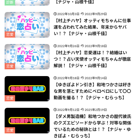
【ナジャ・山根千佳】
診断
2022年10月3日
2022年9月29日
【村上チハヤ】オッティモちゃんに仕事
運を占われてみた結果、年末からヤバ
い！？【ナジャ・山根千佳】
恋愛
2022年9月26日
2022年9月18日
【村上チハヤ】恋愛運は！？結婚はい
つ！？占い天使オッティモちゃんが徹底
解説！【ナジャ・山根千佳】
恋愛
2022年9月18日
2022年9月14日
【ゆきぽよドン引き】和地つかさは好き
な男を落とすためにベロベロにして〇〇
動画を撮る！？【ナジャ・むらっち】
恋愛
2022年9月12日
2025年2月19日
【ダメ男製造機】和地つかさの歴代彼氏
のクズエピソードから学ぶ！対等な関係
でいるための秘訣とは！？【ナジャ・ゆ
恋愛
きぽよ・むらっち】