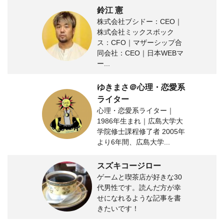
鈴江 憲
株式会社ブシドー：CEO｜
株式会社ミックスボック
ス：CFO｜マザーシップ合
同会社：CEO｜日本WEBマ
ー...
ゆきまさ＠心理・恋愛系
ライター
心理・恋愛系ライター｜
1986年生まれ｜広島大学大
学院修士課程修了者 2005年
より6年間、広島大学...
スズキコージロー
ゲームと喫茶店が好きな30
代男性です。読んだ方が幸
せになれるような記事を書
きたいです！