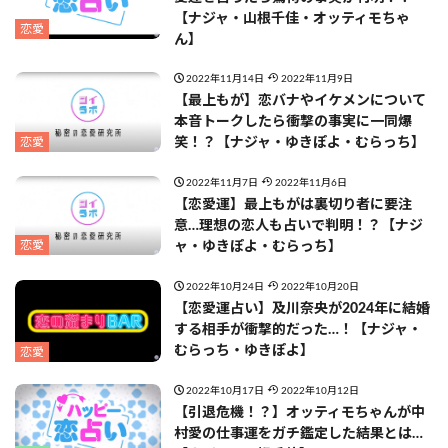
【ナジャ・山根千佳・オッティモちゃ
恋愛
ん】
2022年11月14日
2022年11月9日
【最上もが】恋バナやイケメンについて
本音トークしたら衝撃の事実に一同爆
恋愛
笑！？【ナジャ・ゆきぽよ・むらっち】
2022年11月7日
2022年11月6日
【恋愛運】最上もがは裏切り者に要注
意…理想の恋人も占いで判明！？【ナジ
恋愛
ャ・ゆきぽよ・むらっち】
2022年10月24日
2022年10月20日
【恋愛運占い】及川奈央が2024年に結婚
する相手が衝撃的だった…！【ナジャ・
むらっち・ゆきぽよ】
恋愛
2022年10月17日
2022年10月12日
【引退危機！？】オッティモちゃんが中
村愛の仕事運をガチ鑑定した結果とは…