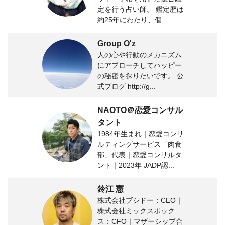
定を行う占い師。 鑑定歴は
約25年にわたり、個...
Group O'z
人の心や行動のメカニズム
にアプローチしてハッピー
の秘密を探りたいです。 公
式ブログ http://g...
NAOTO＠恋愛コンサル
タント
1984年生まれ｜恋愛コンサ
ルティングサービス「肉食
部」代表｜恋愛コンサルタ
ント｜2023年 JADP認...
鈴江 憲
株式会社ブシドー：CEO｜
株式会社ミックスボック
ス：CFO｜マザーシップ合