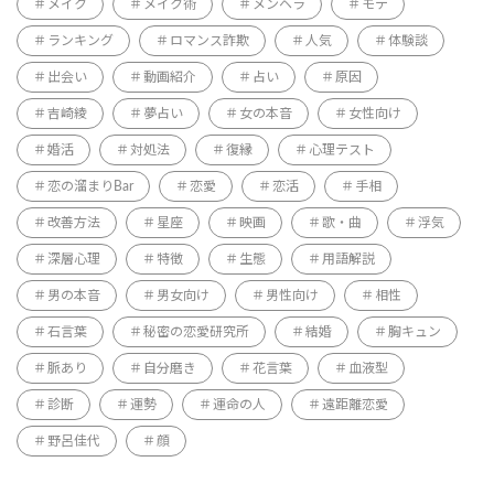
メイク
メイク術
メンヘラ
モテ
ランキング
ロマンス詐欺
人気
体験談
出会い
動画紹介
占い
原因
吉崎綾
夢占い
女の本音
女性向け
婚活
対処法
復縁
心理テスト
恋の溜まりBar
恋愛
恋活
手相
改善方法
星座
映画
歌・曲
浮気
深層心理
特徴
生態
用語解説
男の本音
男女向け
男性向け
相性
石言葉
秘密の恋愛研究所
結婚
胸キュン
脈あり
自分磨き
花言葉
血液型
診断
運勢
運命の人
遠距離恋愛
野呂佳代
顔