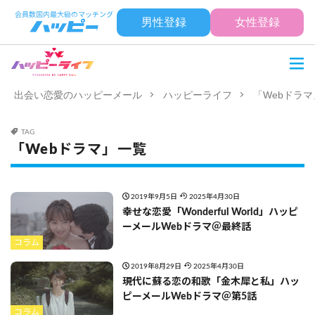
男性登録
女性登録
出会い恋愛のハッピーメール
ハッピーライフ
「Webドラ
TAG
「Webドラマ」一覧
2019年9月5日
2025年4月30日
幸せな恋愛「Wonderful World」ハッピ
ーメールWebドラマ＠最終話
コラム
2019年8月29日
2025年4月30日
現代に蘇る恋の和歌「金木犀と私」ハッ
ピーメールWebドラマ＠第5話
コラム