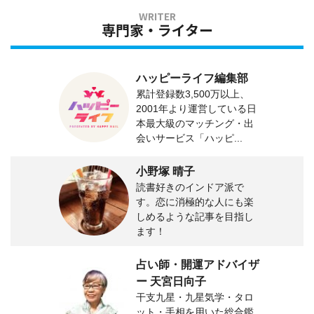
専門家・ライター
ハッピーライフ編集部
累計登録数3,500万以上、
2001年より運営している日
本最大級のマッチング・出
会いサービス「ハッピ...
小野塚 晴子
読書好きのインドア派で
す。恋に消極的な人にも楽
しめるような記事を目指し
ます！
占い師・開運アドバイザ
ー 天宮日向子
干支九星・九星気学・タロ
ット・手相を用いた総合鑑