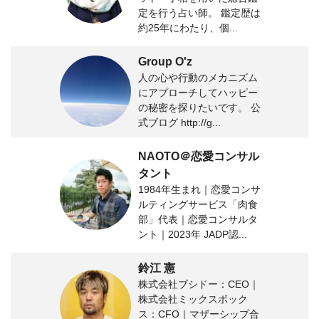
定を行う占い師。 鑑定歴は
約25年にわたり、個...
Group O'z
人の心や行動のメカニズム
にアプローチしてハッピー
の秘密を探りたいです。 公
式ブログ http://g...
NAOTO＠恋愛コンサル
タント
1984年生まれ｜恋愛コンサ
ルティングサービス「肉食
部」代表｜恋愛コンサルタ
ント｜2023年 JADP認...
鈴江 憲
株式会社ブシドー：CEO｜
株式会社ミックスボック
ス：CFO｜マザーシップ合