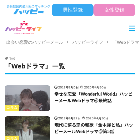
男性登録
女性登録
出会い恋愛のハッピーメール
ハッピーライフ
「Webドラ
TAG
「Webドラマ」一覧
2019年9月5日
2025年4月30日
幸せな恋愛「Wonderful World」ハッピ
ーメールWebドラマ＠最終話
コラム
2019年8月29日
2025年4月30日
現代に蘇る恋の和歌「金木犀と私」ハッ
ピーメールWebドラマ＠第5話
コラム