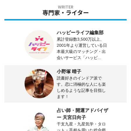
専門家・ライター
ハッピーライフ編集部
累計登録数3,500万以上、
2001年より運営している日
本最大級のマッチング・出
会いサービス「ハッピ...
小野塚 晴子
読書好きのインドア派で
す。恋に消極的な人にも楽
しめるような記事を目指し
ます！
占い師・開運アドバイザ
ー 天宮日向子
干支九星・九星気学・タロ
ット・手相を用いた総合鑑