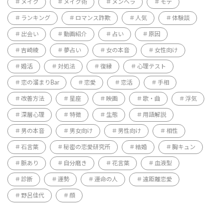
メイク
メイク術
メンヘラ
モテ
ランキング
ロマンス詐欺
人気
体験談
出会い
動画紹介
占い
原因
吉崎綾
夢占い
女の本音
女性向け
婚活
対処法
復縁
心理テスト
恋の溜まりBar
恋愛
恋活
手相
改善方法
星座
映画
歌・曲
浮気
深層心理
特徴
生態
用語解説
男の本音
男女向け
男性向け
相性
石言葉
秘密の恋愛研究所
結婚
胸キュン
脈あり
自分磨き
花言葉
血液型
診断
運勢
運命の人
遠距離恋愛
野呂佳代
顔