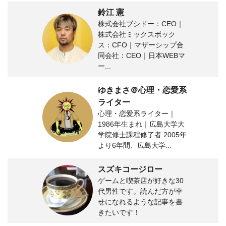
鈴江 憲
株式会社ブシドー：CEO｜
株式会社ミックスボック
ス：CFO｜マザーシップ合
同会社：CEO｜日本WEBマ
ー...
ゆきまさ＠心理・恋愛系
ライター
心理・恋愛系ライター｜
1986年生まれ｜広島大学大
学院修士課程修了者 2005年
より6年間、広島大学...
スズキコージロー
ゲームと喫茶店が好きな30
代男性です。読んだ方が幸
せになれるような記事を書
きたいです！