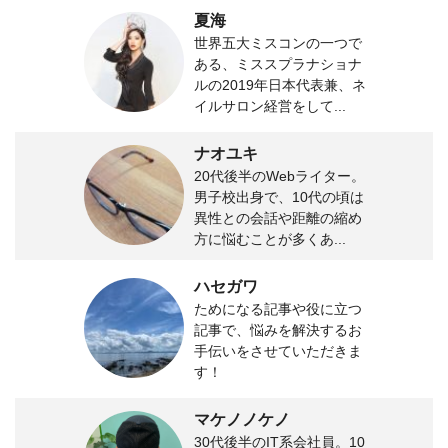
夏海
世界五大ミスコンの一つで
ある、ミススプラナショナ
ルの2019年日本代表兼、ネ
イルサロン経営をして...
ナオユキ
20代後半のWebライター。
男子校出身で、10代の頃は
異性との会話や距離の縮め
方に悩むことが多くあ...
ハセガワ
ためになる記事や役に立つ
記事で、悩みを解決するお
手伝いをさせていただきま
す！
マケノノケノ
30代後半のIT系会社員。10