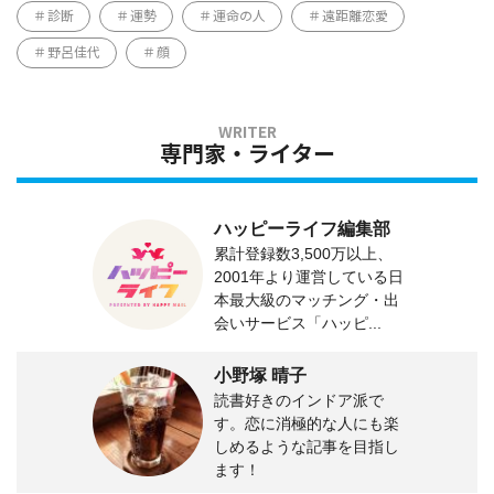
診断
運勢
運命の人
遠距離恋愛
野呂佳代
顔
専門家・ライター
ハッピーライフ編集部
累計登録数3,500万以上、
2001年より運営している日
本最大級のマッチング・出
会いサービス「ハッピ...
小野塚 晴子
読書好きのインドア派で
す。恋に消極的な人にも楽
しめるような記事を目指し
ます！