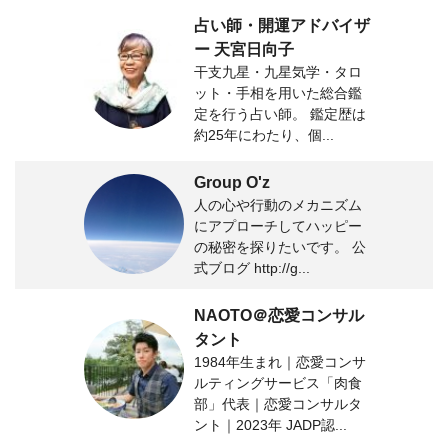
占い師・開運アドバイザ
ー 天宮日向子
干支九星・九星気学・タロ
ット・手相を用いた総合鑑
定を行う占い師。 鑑定歴は
約25年にわたり、個...
Group O'z
人の心や行動のメカニズム
にアプローチしてハッピー
の秘密を探りたいです。 公
式ブログ http://g...
NAOTO＠恋愛コンサル
タント
1984年生まれ｜恋愛コンサ
ルティングサービス「肉食
部」代表｜恋愛コンサルタ
ント｜2023年 JADP認...