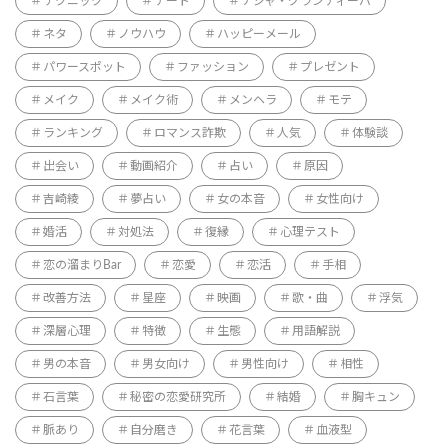
テクニック
デート
ナジャ・グランディーバ
ネタ
ノウハウ
ハッピーメール
パワースポット
ファッション
プレゼント
メイク
メイク術
メンヘラ
モテ
ランキング
ロマンス詐欺
人気
体験談
出会い
動画紹介
占い
原因
吉崎綾
夢占い
女の本音
女性向け
婚活
対処法
復縁
心理テスト
恋の溜まりBar
恋愛
恋活
手相
改善方法
星座
映画
歌・曲
浮気
深層心理
特徴
生態
用語解説
男の本音
男女向け
男性向け
相性
石言葉
秘密の恋愛研究所
結婚
胸キュン
脈あり
自分磨き
花言葉
血液型