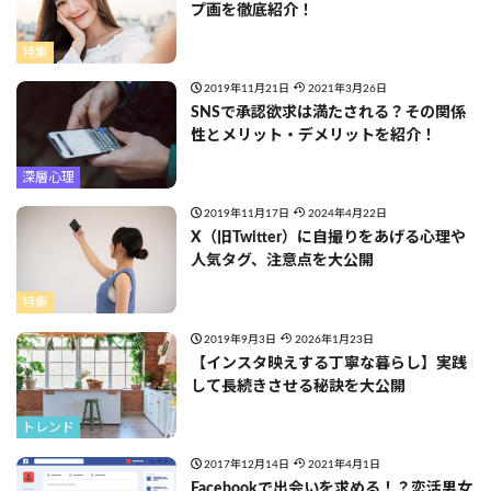
プ画を徹底紹介！
特集
2019年11月21日
2021年3月26日
SNSで承認欲求は満たされる？その関係
性とメリット・デメリットを紹介！
深層心理
2019年11月17日
2024年4月22日
X（旧Twitter）に自撮りをあげる心理や
人気タグ、注意点を大公開
特集
2019年9月3日
2026年1月23日
【インスタ映えする丁寧な暮らし】実践
して長続きさせる秘訣を大公開
トレンド
2017年12月14日
2021年4月1日
Facebookで出会いを求める！？恋活男女