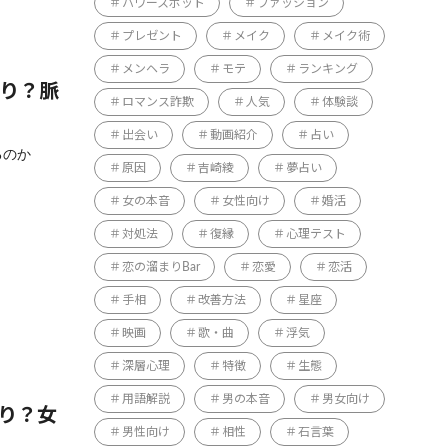
パワースポット
ファッション
プレゼント
メイク
メイク術
メンヘラ
モテ
ランキング
もり？脈
ロマンス詐欺
人気
体験談
出会い
動画紹介
占い
るのか
原因
吉崎綾
夢占い
女の本音
女性向け
婚活
対処法
復縁
心理テスト
恋の溜まりBar
恋愛
恋活
手相
改善方法
星座
映画
歌・曲
浮気
深層心理
特徴
生態
用語解説
男の本音
男女向け
あり？女
男性向け
相性
石言葉