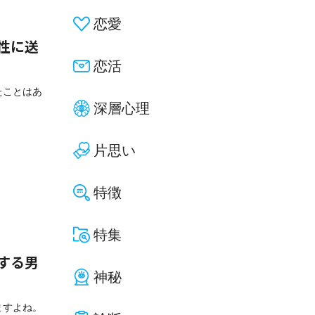
恋愛
性に送
恋活
たことはあ
深層心理
片思い
特徴
特集
する男
神秘
ますよね。