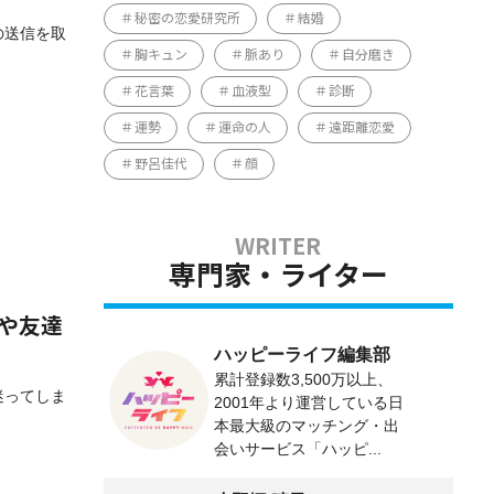
秘密の恋愛研究所
結婚
の送信を取
胸キュン
脈あり
自分磨き
花言葉
血液型
診断
運勢
運命の人
遠距離恋愛
野呂佳代
顔
専門家・ライター
人や友達
ハッピーライフ編集部
累計登録数3,500万以上、
迷ってしま
2001年より運営している日
本最大級のマッチング・出
会いサービス「ハッピ...