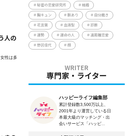
秘密の恋愛研究所
結婚
胸キュン
脈あり
自分磨き
花言葉
血液型
診断
運勢
運命の人
遠距離恋愛
う人の
野呂佳代
顔
う女性は多
専門家・ライター
ハッピーライフ編集部
累計登録数3,500万以上、
2001年より運営している日
本最大級のマッチング・出
会いサービス「ハッピ...