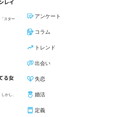
ンレイ
アンケート
た「スター
コラム
トレンド
出会い
てる女
失恋
婚活
 しかし、
定義