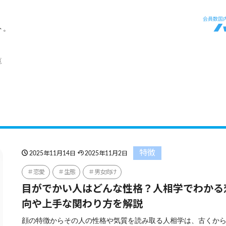
ト。
覧
特徴
2025年11月14日
2025年11月2日
恋愛
生態
男女向け
目がでかい人はどんな性格？人相学でわかる
向や上手な関わり方を解説
顔の特徴からその人の性格や気質を読み取る人相学は、古くか