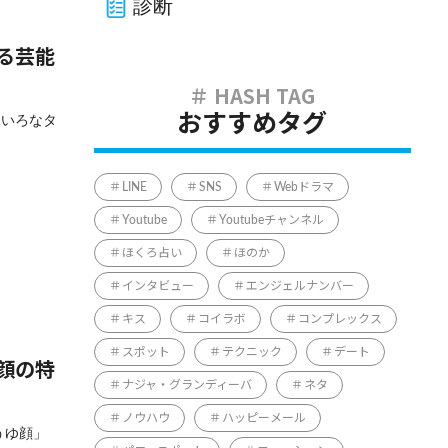
診断
る芸能
ろいろなタ
おすすめタグ
LINE
SNS
Webドラマ
Youtube
Youtubeチャンネル
ほくろ占い
ほのか
インタビュー
エンジェルナンバー
キス
コイラボ
コンプレックス
スポット
テクニック
デート
顔の特
ナジャ・グランディーバ
ネタ
ノウハウ
ハッピーメール
うゆ顔」