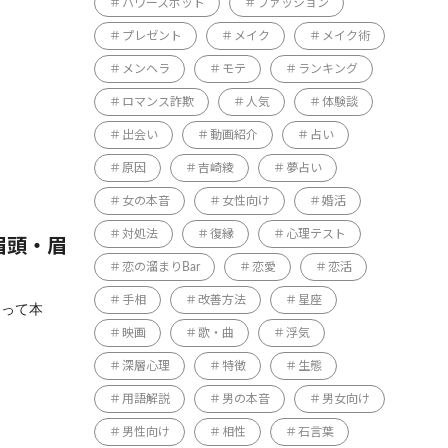
パワースポット
ファッション
プレゼント
メイク
メイク術
メンヘラ
モテ
ランキング
ロマンス詐欺
人気
体験談
出会い
動画紹介
占い
原因
吉崎綾
夢占い
女の本音
女性向け
婚活
対処法
復縁
心理テスト
眉頭・眉
恋の溜まりBar
恋愛
恋活
手相
改善方法
星座
るって本
映画
歌・曲
浮気
深層心理
特徴
生態
用語解説
男の本音
男女向け
男性向け
相性
石言葉