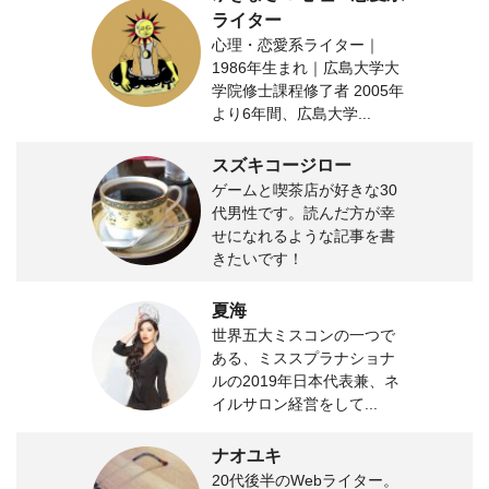
ライター
心理・恋愛系ライター｜
1986年生まれ｜広島大学大
学院修士課程修了者 2005年
より6年間、広島大学...
スズキコージロー
ゲームと喫茶店が好きな30
代男性です。読んだ方が幸
せになれるような記事を書
きたいです！
夏海
世界五大ミスコンの一つで
ある、ミススプラナショナ
ルの2019年日本代表兼、ネ
イルサロン経営をして...
ナオユキ
20代後半のWebライター。