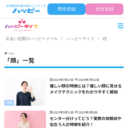
男性登録
女性登録
出会い恋愛のハッピーメール
ハッピーライフ
顔
TAG
「顔」一覧
2025年7月27日
2025年7月12日
優しい顔の特徴とは？優しい顔に見せる
メイクテクニックをわかりやすく解説
特徴
2025年5月11日
2025年5月2日
センター分けってどう？実際の体験談や
似合う人の特徴を紹介！