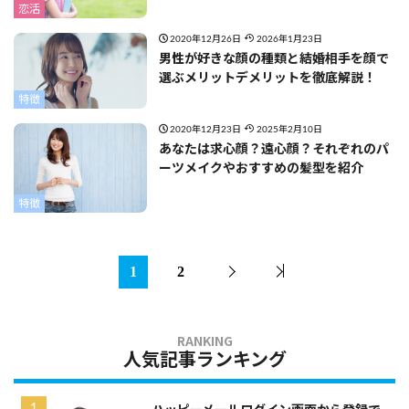
恋活
2020年12月26日
2026年1月23日
男性が好きな顔の種類と結婚相手を顔で
選ぶメリットデメリットを徹底解説！
特徴
2020年12月23日
2025年2月10日
あなたは求心顔？遠心顔？それぞれのパ
ーツメイクやおすすめの髪型を紹介
特徴
1
2
人気記事ランキング