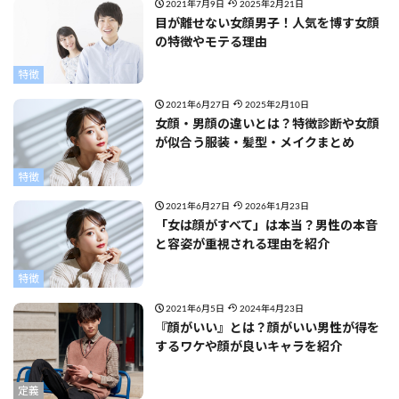
2021年7月9日
2025年2月21日
目が離せない女顔男子！人気を博す女顔
の特徴やモテる理由
特徴
2021年6月27日
2025年2月10日
女顔・男顔の違いとは？特徴診断や女顔
が似合う服装・髪型・メイクまとめ
特徴
2021年6月27日
2026年1月23日
「女は顔がすべて」は本当？男性の本音
と容姿が重視される理由を紹介
特徴
2021年6月5日
2024年4月23日
『顔がいい』とは？顔がいい男性が得を
するワケや顔が良いキャラを紹介
定義