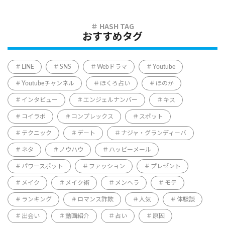
おすすめタグ
LINE
SNS
Webドラマ
Youtube
Youtubeチャンネル
ほくろ占い
ほのか
インタビュー
エンジェルナンバー
キス
コイラボ
コンプレックス
スポット
テクニック
デート
ナジャ・グランディーバ
ネタ
ノウハウ
ハッピーメール
パワースポット
ファッション
プレゼント
メイク
メイク術
メンヘラ
モテ
ランキング
ロマンス詐欺
人気
体験談
出会い
動画紹介
占い
原因