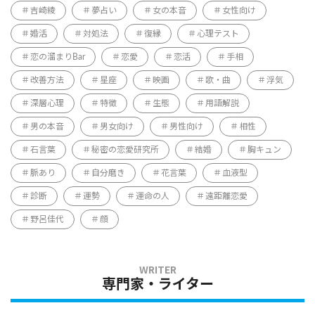
吉崎綾
夢占い
女の本音
女性向け
婚活
対処法
復縁
心理テスト
恋の溜まりBar
恋愛
恋活
手相
改善方法
星座
映画
歌・曲
浮気
深層心理
特徴
生態
用語解説
男の本音
男女向け
男性向け
相性
石言葉
秘密の恋愛研究所
結婚
胸キュン
脈あり
自分磨き
花言葉
血液型
診断
運勢
運命の人
遠距離恋愛
野呂佳代
顔
専門家・ライター