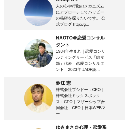
人の心や行動のメカニズム
にアプローチしてハッピー
の秘密を探りたいです。 公
式ブログ http://g...
NAOTO＠恋愛コンサル
タント
1984年生まれ｜恋愛コンサ
ルティングサービス「肉食
部」代表｜恋愛コンサルタ
ント｜2023年 JADP認...
鈴江 憲
株式会社ブシドー：CEO｜
株式会社ミックスボック
ス：CFO｜マザーシップ合
同会社：CEO｜日本WEBマ
ー...
ゆきまさ＠心理・恋愛系