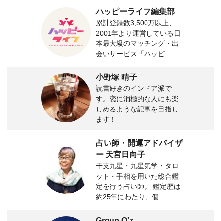
ハッピーライフ編集部
累計登録数3,500万以上、
2001年より運営している日
本最大級のマッチング・出
会いサービス「ハッピ...
小野塚 晴子
読書好きのインドア派で
す。恋に消極的な人にも楽
しめるような記事を目指し
ます！
占い師・開運アドバイザ
ー 天宮日向子
干支九星・九星気学・タロ
ット・手相を用いた総合鑑
定を行う占い師。 鑑定歴は
約25年にわたり、個...
Group O'z