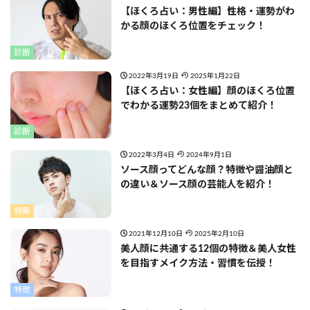
【ほくろ占い：男性編】性格・運勢がわ
かる顔のほくろ位置をチェック！
診断
2022年3月19日
2025年1月22日
【ほくろ占い：女性編】顔のほくろ位置
でわかる運勢23個をまとめて紹介！
診断
2022年3月4日
2024年9月1日
ソース顔ってどんな顔？特徴や醤油顔と
の違い＆ソース顔の芸能人を紹介！
特集
2021年12月10日
2025年2月10日
美人顔に共通する12個の特徴＆美人女性
を目指すメイク方法・習慣を伝授！
特徴