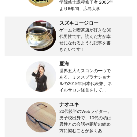
学院修士課程修了者 2005年
より6年間、広島大学...
スズキコージロー
ゲームと喫茶店が好きな30
代男性です。読んだ方が幸
せになれるような記事を書
きたいです！
夏海
世界五大ミスコンの一つで
ある、ミススプラナショナ
ルの2019年日本代表兼、ネ
イルサロン経営をして...
ナオユキ
20代後半のWebライター。
男子校出身で、10代の頃は
異性との会話や距離の縮め
方に悩むことが多くあ...