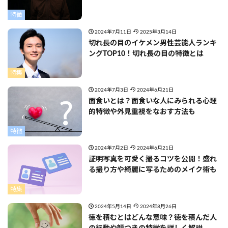
特徴
2024年7月11日
2025年3月14日
切れ長の目のイケメン男性芸能人ランキ
ングTOP10！切れ長の目の特徴とは
特集
2024年7月3日
2024年6月21日
面食いとは？面食いな人にみられる心理
的特徴や外見重視をなおす方法も
特徴
2024年7月2日
2024年6月21日
証明写真を可愛く撮るコツを公開！盛れ
る撮り方や綺麗に写るためのメイク術も
特集
2024年5月14日
2024年8月26日
徳を積むとはどんな意味？徳を積んだ人