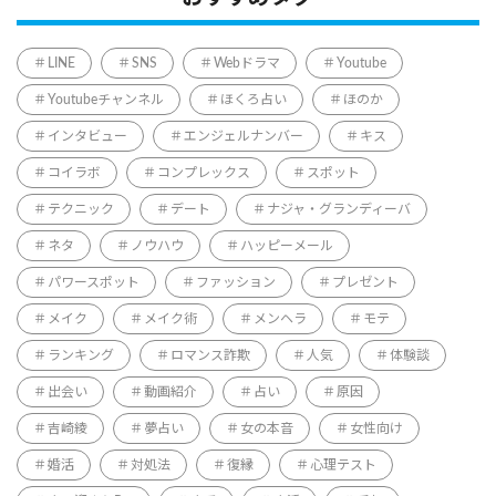
LINE
SNS
Webドラマ
Youtube
Youtubeチャンネル
ほくろ占い
ほのか
インタビュー
エンジェルナンバー
キス
コイラボ
コンプレックス
スポット
テクニック
デート
ナジャ・グランディーバ
ネタ
ノウハウ
ハッピーメール
パワースポット
ファッション
プレゼント
メイク
メイク術
メンヘラ
モテ
ランキング
ロマンス詐欺
人気
体験談
出会い
動画紹介
占い
原因
吉崎綾
夢占い
女の本音
女性向け
婚活
対処法
復縁
心理テスト