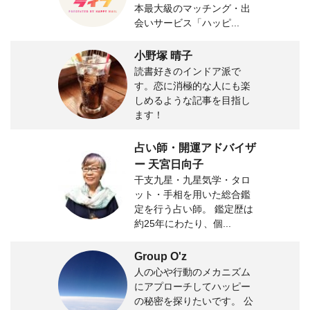
本最大級のマッチング・出
会いサービス「ハッピ...
小野塚 晴子
読書好きのインドア派で
す。恋に消極的な人にも楽
しめるような記事を目指し
ます！
占い師・開運アドバイザ
ー 天宮日向子
干支九星・九星気学・タロ
ット・手相を用いた総合鑑
定を行う占い師。 鑑定歴は
約25年にわたり、個...
Group O'z
人の心や行動のメカニズム
にアプローチしてハッピー
の秘密を探りたいです。 公