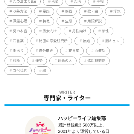
恋の溜まりBar
恋愛
恋活
手相
改善方法
星座
映画
歌・曲
浮気
深層心理
特徴
生態
用語解説
男の本音
男女向け
男性向け
相性
石言葉
秘密の恋愛研究所
結婚
胸キュン
脈あり
自分磨き
花言葉
血液型
診断
運勢
運命の人
遠距離恋愛
野呂佳代
顔
専門家・ライター
ハッピーライフ編集部
累計登録数3,500万以上、
2001年より運営している日