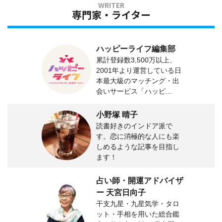
専門家・ライター
ハッピーライフ編集部
累計登録数3,500万以上、
2001年より運営している日
本最大級のマッチング・出
会いサービス「ハッピ...
小野塚 晴子
読書好きのインドア派で
す。恋に消極的な人にも楽
しめるような記事を目指し
ます！
占い師・開運アドバイザ
ー 天宮日向子
干支九星・九星気学・タロ
ット・手相を用いた総合鑑