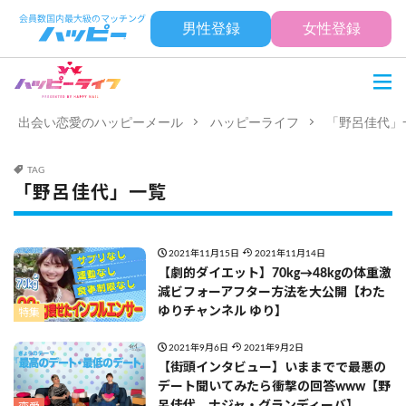
男性登録
女性登録
出会い恋愛のハッピーメール
ハッピーライフ
「野呂佳代」
TAG
「野呂佳代」一覧
2021年11月15日
2021年11月14日
【劇的ダイエット】70kg→48kgの体重激
減ビフォーアフター方法を大公開【わた
ゆりチャンネル ゆり】
特集
2021年9月6日
2021年9月2日
【街頭インタビュー】いままでで最悪の
デート聞いてみたら衝撃の回答www【野
呂佳代、ナジャ・グランディーバ】