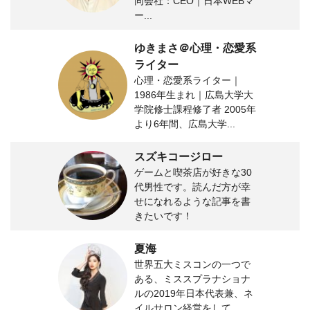
同会社：CEO｜日本WEBマ
ー...
ゆきまさ＠心理・恋愛系
ライター
心理・恋愛系ライター｜
1986年生まれ｜広島大学大
学院修士課程修了者 2005年
より6年間、広島大学...
スズキコージロー
ゲームと喫茶店が好きな30
代男性です。読んだ方が幸
せになれるような記事を書
きたいです！
夏海
世界五大ミスコンの一つで
ある、ミススプラナショナ
ルの2019年日本代表兼、ネ
イルサロン経営をして...