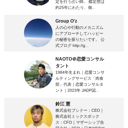
定を行う占い師。 鑑定歴は
約25年にわたり、個...
Group O'z
人の心や行動のメカニズム
にアプローチしてハッピー
の秘密を探りたいです。 公
式ブログ http://g...
NAOTO＠恋愛コンサル
タント
1984年生まれ｜恋愛コンサ
ルティングサービス「肉食
部」代表｜恋愛コンサルタ
ント｜2023年 JADP認...
鈴江 憲
株式会社ブシドー：CEO｜
株式会社ミックスボック
ス：CFO｜マザーシップ合