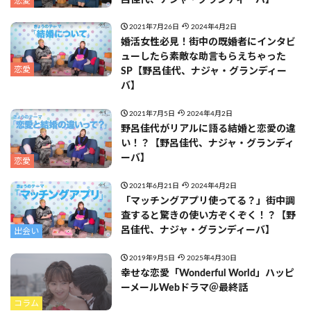
恋愛
2021年7月26日
2024年4月2日
婚活女性必見！街中の既婚者にインタビ
ューしたら素敵な助言もらえちゃった
恋愛
SP【野呂佳代、ナジャ・グランディー
バ】
2021年7月5日
2024年4月2日
野呂佳代がリアルに語る結婚と恋愛の違
い！？【野呂佳代、ナジャ・グランディ
ーバ】
恋愛
2021年6月21日
2024年4月2日
「マッチングアプリ使ってる？」街中調
査すると驚きの使い方ぞくぞく！？【野
呂佳代、ナジャ・グランディーバ】
出会い
2019年9月5日
2025年4月30日
幸せな恋愛「Wonderful World」ハッピ
ーメールWebドラマ＠最終話
コラム