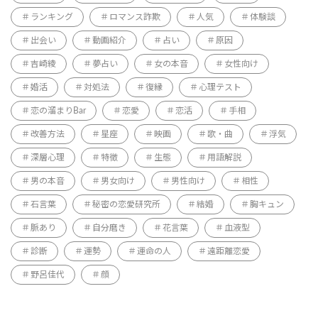
ランキング
ロマンス詐欺
人気
体験談
出会い
動画紹介
占い
原因
吉崎綾
夢占い
女の本音
女性向け
婚活
対処法
復縁
心理テスト
恋の溜まりBar
恋愛
恋活
手相
改善方法
星座
映画
歌・曲
浮気
深層心理
特徴
生態
用語解説
男の本音
男女向け
男性向け
相性
石言葉
秘密の恋愛研究所
結婚
胸キュン
脈あり
自分磨き
花言葉
血液型
診断
運勢
運命の人
遠距離恋愛
野呂佳代
顔