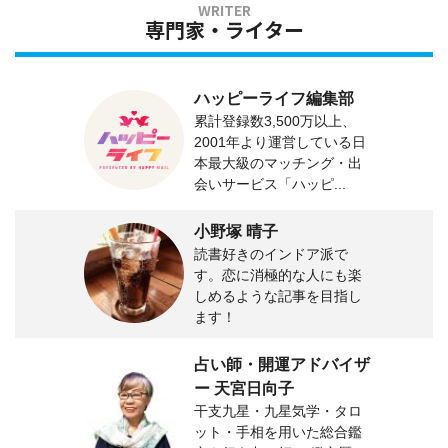
専門家・ライター
ハッピーライフ編集部
累計登録数3,500万以上、
2001年より運営している日
本最大級のマッチング・出
会いサービス「ハッピ...
小野塚 晴子
読書好きのインドア派で
す。恋に消極的な人にも楽
しめるような記事を目指し
ます！
占い師・開運アドバイザ
ー 天宮日向子
干支九星・九星気学・タロ
ット・手相を用いた総合鑑