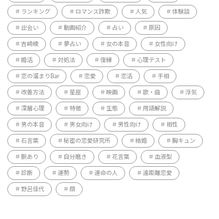
ランキング
ロマンス詐欺
人気
体験談
出会い
動画紹介
占い
原因
吉崎綾
夢占い
女の本音
女性向け
婚活
対処法
復縁
心理テスト
恋の溜まりBar
恋愛
恋活
手相
改善方法
星座
映画
歌・曲
浮気
深層心理
特徴
生態
用語解説
男の本音
男女向け
男性向け
相性
石言葉
秘密の恋愛研究所
結婚
胸キュン
脈あり
自分磨き
花言葉
血液型
診断
運勢
運命の人
遠距離恋愛
野呂佳代
顔