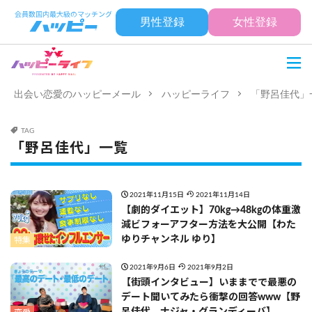
男性登録
女性登録
出会い恋愛のハッピーメール
ハッピーライフ
「野呂佳代」
TAG
「野呂佳代」一覧
2021年11月15日
2021年11月14日
【劇的ダイエット】70kg→48kgの体重激
減ビフォーアフター方法を大公開【わた
ゆりチャンネル ゆり】
特集
2021年9月6日
2021年9月2日
【街頭インタビュー】いままでで最悪の
デート聞いてみたら衝撃の回答www【野
呂佳代、ナジャ・グランディーバ】