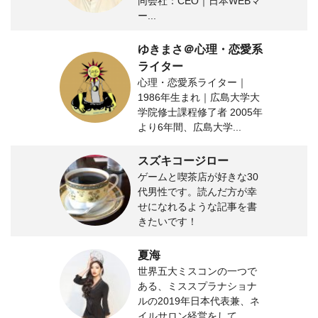
同会社：CEO｜日本WEBマ
ー...
ゆきまさ＠心理・恋愛系
ライター
心理・恋愛系ライター｜
1986年生まれ｜広島大学大
学院修士課程修了者 2005年
より6年間、広島大学...
スズキコージロー
ゲームと喫茶店が好きな30
代男性です。読んだ方が幸
せになれるような記事を書
きたいです！
夏海
世界五大ミスコンの一つで
ある、ミススプラナショナ
ルの2019年日本代表兼、ネ
イルサロン経営をして...