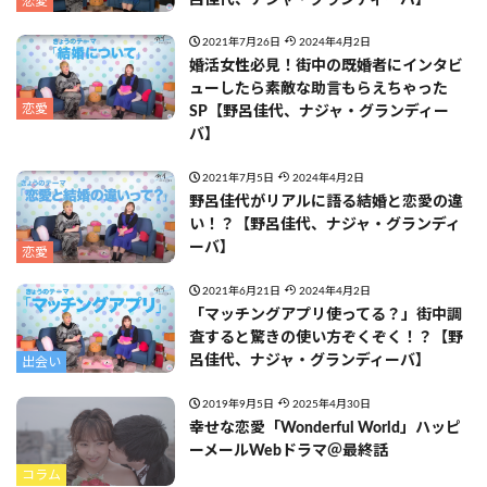
恋愛
2021年7月26日
2024年4月2日
婚活女性必見！街中の既婚者にインタビ
ューしたら素敵な助言もらえちゃった
恋愛
SP【野呂佳代、ナジャ・グランディー
バ】
2021年7月5日
2024年4月2日
野呂佳代がリアルに語る結婚と恋愛の違
い！？【野呂佳代、ナジャ・グランディ
ーバ】
恋愛
2021年6月21日
2024年4月2日
「マッチングアプリ使ってる？」街中調
査すると驚きの使い方ぞくぞく！？【野
呂佳代、ナジャ・グランディーバ】
出会い
2019年9月5日
2025年4月30日
幸せな恋愛「Wonderful World」ハッピ
ーメールWebドラマ＠最終話
コラム