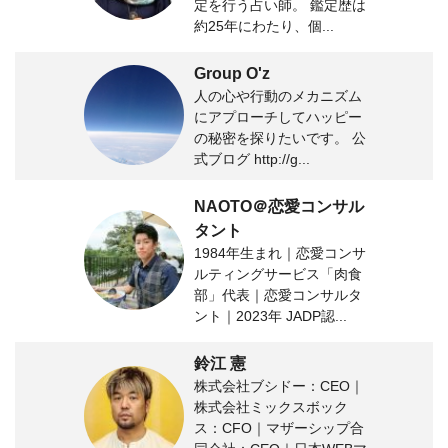
定を行う占い師。 鑑定歴は
約25年にわたり、個...
Group O'z
人の心や行動のメカニズム
にアプローチしてハッピー
の秘密を探りたいです。 公
式ブログ http://g...
NAOTO＠恋愛コンサル
タント
1984年生まれ｜恋愛コンサ
ルティングサービス「肉食
部」代表｜恋愛コンサルタ
ント｜2023年 JADP認...
鈴江 憲
株式会社ブシドー：CEO｜
株式会社ミックスボック
ス：CFO｜マザーシップ合