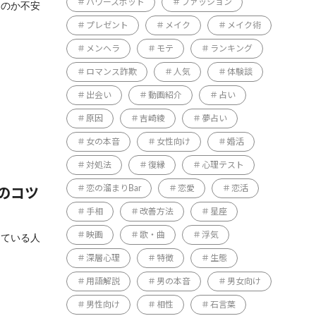
パワースポット
ファッション
るのか不安
プレゼント
メイク
メイク術
メンヘラ
モテ
ランキング
ロマンス詐欺
人気
体験談
出会い
動画紹介
占い
原因
吉崎綾
夢占い
女の本音
女性向け
婚活
対処法
復縁
心理テスト
恋の溜まりBar
恋愛
恋活
のコツ
手相
改善方法
星座
映画
歌・曲
浮気
っている人
深層心理
特徴
生態
用語解説
男の本音
男女向け
男性向け
相性
石言葉