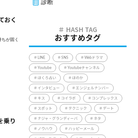
診断
ておく
おすすめタグ
持ちが固く
LINE
SNS
Webドラマ
Youtube
Youtubeチャンネル
ほくろ占い
ほのか
インタビュー
エンジェルナンバー
キス
コイラボ
コンプレックス
スポット
テクニック
デート
ナジャ・グランディーバ
ネタ
を乗り
ノウハウ
ハッピーメール