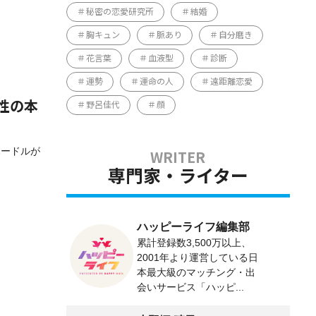
秘密の恋愛研究所
結婚
胸キュン
脈あり
自分磨き
花言葉
血液型
診断
運勢
運命の人
遠距離恋愛
性の本
野呂佳代
顔
ハードルが
専門家・ライター
ハッピーライフ編集部
累計登録数3,500万以上、
2001年より運営している日
本最大級のマッチング・出
会いサービス「ハッピ...