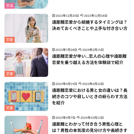
恋活
2023年12月20日
2023年12月18日
遠距離恋愛から結婚するタイミングは？
決めておくべきことや上手な付き合い方
恋愛
2023年7月28日
2024年2月15日
遠距離恋愛が辛い…恋人の心理や遠距離
恋愛を乗り越える方法を体験談で紹介
恋愛
2023年4月19日
2023年4月10日
遠距離恋愛における男と女の違いは？長
続きのコツや寂しいときの紛らわす方法
を紹介
恋愛
2023年4月7日
2024年10月13日
遠距離とわかって付き合う男性心理と
は？男性の本気度の見分け方や長続きす