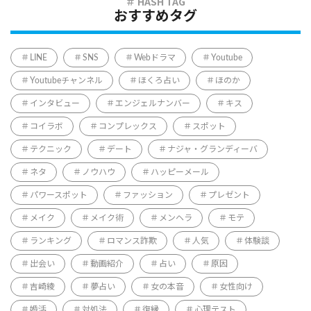
おすすめタグ
LINE
SNS
Webドラマ
Youtube
Youtubeチャンネル
ほくろ占い
ほのか
インタビュー
エンジェルナンバー
キス
コイラボ
コンプレックス
スポット
テクニック
デート
ナジャ・グランディーバ
ネタ
ノウハウ
ハッピーメール
パワースポット
ファッション
プレゼント
メイク
メイク術
メンヘラ
モテ
ランキング
ロマンス詐欺
人気
体験談
出会い
動画紹介
占い
原因
吉崎綾
夢占い
女の本音
女性向け
婚活
対処法
復縁
心理テスト