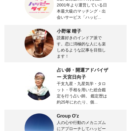
2001年より運営している日
本最大級のマッチング・出
会いサービス「ハッピ...
小野塚 晴子
読書好きのインドア派で
す。恋に消極的な人にも楽
しめるような記事を目指し
ます！
占い師・開運アドバイザ
ー 天宮日向子
干支九星・九星気学・タロ
ット・手相を用いた総合鑑
定を行う占い師。 鑑定歴は
約25年にわたり、個...
Group O'z
人の心や行動のメカニズム
にアプローチしてハッピー