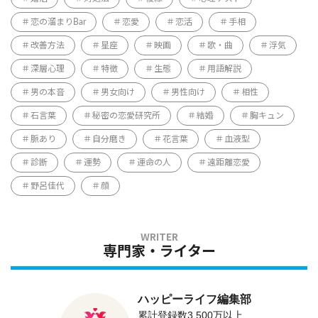
恋の溜まりBar
恋愛
恋活
手相
改善方法
星座
映画
歌・曲
浮気
深層心理
特徴
生態
用語解説
男の本音
男女向け
男性向け
相性
石言葉
秘密の恋愛研究所
結婚
胸キュン
脈あり
自分磨き
花言葉
血液型
診断
運勢
運命の人
遠距離恋愛
野呂佳代
顔
専門家・ライター
ハッピーライフ編集部
累計登録数3,500万以上、