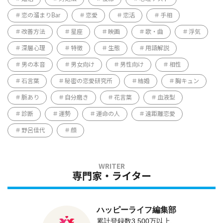
恋の溜まりBar
恋愛
恋活
手相
改善方法
星座
映画
歌・曲
浮気
深層心理
特徴
生態
用語解説
男の本音
男女向け
男性向け
相性
石言葉
秘密の恋愛研究所
結婚
胸キュン
脈あり
自分磨き
花言葉
血液型
診断
運勢
運命の人
遠距離恋愛
野呂佳代
顔
専門家・ライター
ハッピーライフ編集部
累計登録数3,500万以上、