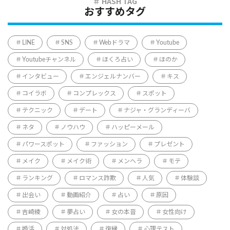
おすすめタグ
LINE
SNS
Webドラマ
Youtube
Youtubeチャンネル
ほくろ占い
ほのか
インタビュー
エンジェルナンバー
キス
コイラボ
コンプレックス
スポット
テクニック
デート
ナジャ・グランディーバ
ネタ
ノウハウ
ハッピーメール
パワースポット
ファッション
プレゼント
メイク
メイク術
メンヘラ
モテ
ランキング
ロマンス詐欺
人気
体験談
出会い
動画紹介
占い
原因
吉崎綾
夢占い
女の本音
女性向け
婚活
対処法
復縁
心理テスト