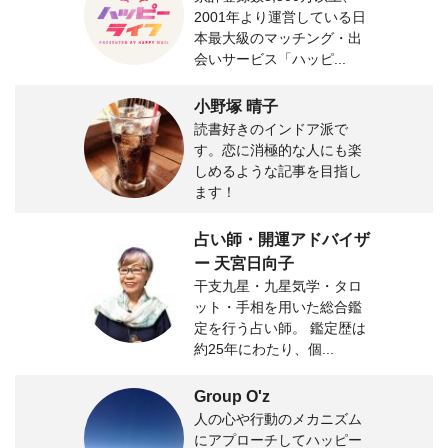
2001年より運営している日
本最大級のマッチング・出
会いサービス「ハッピ...
小野塚 晴子
読書好きのインドア派で
す。恋に消極的な人にも楽
しめるような記事を目指し
ます！
占い師・開運アドバイザ
ー 天宮日向子
干支九星・九星気学・タロ
ット・手相を用いた総合鑑
定を行う占い師。 鑑定歴は
約25年にわたり、個...
Group O'z
人の心や行動のメカニズム
にアプローチしてハッピー