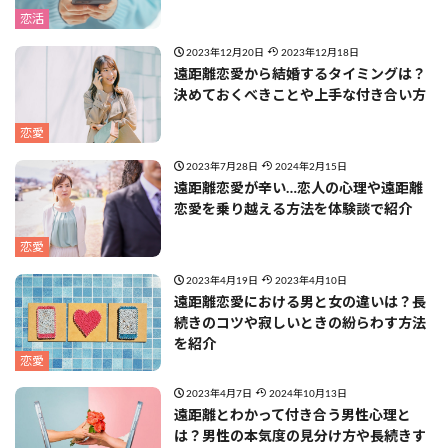
恋活
2023年12月20日
2023年12月18日
遠距離恋愛から結婚するタイミングは？
決めておくべきことや上手な付き合い方
恋愛
2023年7月28日
2024年2月15日
遠距離恋愛が辛い…恋人の心理や遠距離
恋愛を乗り越える方法を体験談で紹介
恋愛
2023年4月19日
2023年4月10日
遠距離恋愛における男と女の違いは？長
続きのコツや寂しいときの紛らわす方法
を紹介
恋愛
2023年4月7日
2024年10月13日
遠距離とわかって付き合う男性心理と
は？男性の本気度の見分け方や長続きす