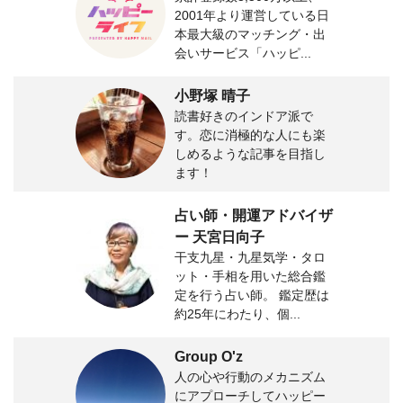
2001年より運営している日
本最大級のマッチング・出
会いサービス「ハッピ...
小野塚 晴子
読書好きのインドア派で
す。恋に消極的な人にも楽
しめるような記事を目指し
ます！
占い師・開運アドバイザ
ー 天宮日向子
干支九星・九星気学・タロ
ット・手相を用いた総合鑑
定を行う占い師。 鑑定歴は
約25年にわたり、個...
Group O'z
人の心や行動のメカニズム
にアプローチしてハッピー