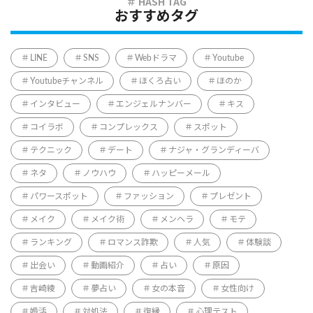
おすすめタグ
LINE
SNS
Webドラマ
Youtube
Youtubeチャンネル
ほくろ占い
ほのか
インタビュー
エンジェルナンバー
キス
コイラボ
コンプレックス
スポット
テクニック
デート
ナジャ・グランディーバ
ネタ
ノウハウ
ハッピーメール
パワースポット
ファッション
プレゼント
メイク
メイク術
メンヘラ
モテ
ランキング
ロマンス詐欺
人気
体験談
出会い
動画紹介
占い
原因
吉崎綾
夢占い
女の本音
女性向け
婚活
対処法
復縁
心理テスト