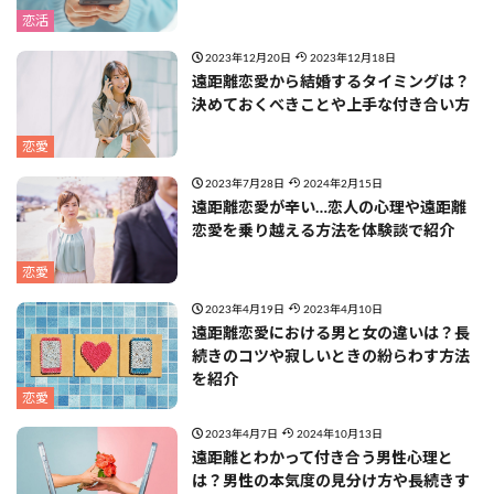
恋活
2023年12月20日
2023年12月18日
遠距離恋愛から結婚するタイミングは？
決めておくべきことや上手な付き合い方
恋愛
2023年7月28日
2024年2月15日
遠距離恋愛が辛い…恋人の心理や遠距離
恋愛を乗り越える方法を体験談で紹介
恋愛
2023年4月19日
2023年4月10日
遠距離恋愛における男と女の違いは？長
続きのコツや寂しいときの紛らわす方法
を紹介
恋愛
2023年4月7日
2024年10月13日
遠距離とわかって付き合う男性心理と
は？男性の本気度の見分け方や長続きす