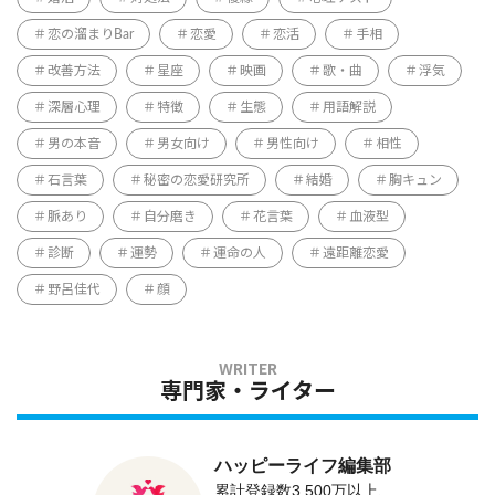
恋の溜まりBar
恋愛
恋活
手相
改善方法
星座
映画
歌・曲
浮気
深層心理
特徴
生態
用語解説
男の本音
男女向け
男性向け
相性
石言葉
秘密の恋愛研究所
結婚
胸キュン
脈あり
自分磨き
花言葉
血液型
診断
運勢
運命の人
遠距離恋愛
野呂佳代
顔
専門家・ライター
ハッピーライフ編集部
累計登録数3,500万以上、