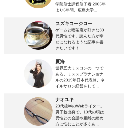
学院修士課程修了者 2005年
より6年間、広島大学...
スズキコージロー
ゲームと喫茶店が好きな30
代男性です。読んだ方が幸
せになれるような記事を書
きたいです！
夏海
世界五大ミスコンの一つで
ある、ミススプラナショナ
ルの2019年日本代表兼、ネ
イルサロン経営をして...
ナオユキ
20代後半のWebライター。
男子校出身で、10代の頃は
異性との会話や距離の縮め
方に悩むことが多くあ...