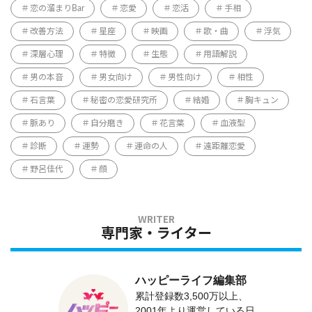
恋の溜まりBar
恋愛
恋活
手相
改善方法
星座
映画
歌・曲
浮気
深層心理
特徴
生態
用語解説
男の本音
男女向け
男性向け
相性
石言葉
秘密の恋愛研究所
結婚
胸キュン
脈あり
自分磨き
花言葉
血液型
診断
運勢
運命の人
遠距離恋愛
野呂佳代
顔
専門家・ライター
ハッピーライフ編集部
累計登録数3,500万以上、
2001年より運営している日