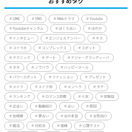
おすすめタグ
LINE
SNS
Webドラマ
Youtube
Youtubeチャンネル
ほくろ占い
ほのか
インタビュー
エンジェルナンバー
キス
コイラボ
コンプレックス
スポット
テクニック
デート
ナジャ・グランディーバ
ネタ
ノウハウ
ハッピーメール
パワースポット
ファッション
プレゼント
メイク
メイク術
メンヘラ
モテ
ランキング
ロマンス詐欺
人気
体験談
出会い
動画紹介
占い
原因
吉崎綾
夢占い
女の本音
女性向け
婚活
対処法
復縁
心理テスト