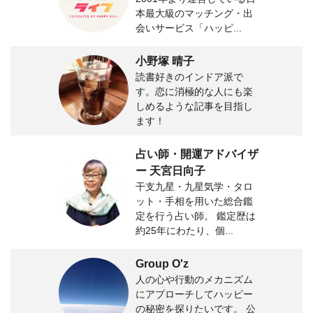
本最大級のマッチング・出
会いサービス「ハッピ...
小野塚 晴子
読書好きのインドア派で
す。恋に消極的な人にも楽
しめるような記事を目指し
ます！
占い師・開運アドバイザ
ー 天宮日向子
干支九星・九星気学・タロ
ット・手相を用いた総合鑑
定を行う占い師。 鑑定歴は
約25年にわたり、個...
Group O'z
人の心や行動のメカニズム
にアプローチしてハッピー
の秘密を探りたいです。 公