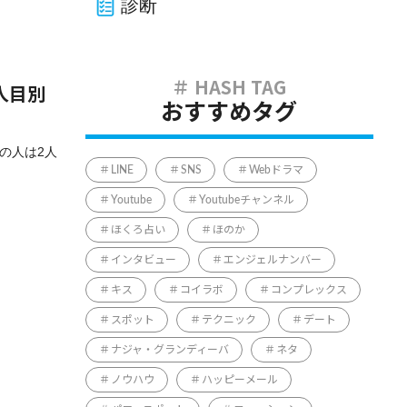
診断
人目別
おすすめタグ
の人は2人
LINE
SNS
Webドラマ
Youtube
Youtubeチャンネル
ほくろ占い
ほのか
インタビュー
エンジェルナンバー
キス
コイラボ
コンプレックス
スポット
テクニック
デート
ナジャ・グランディーバ
ネタ
ノウハウ
ハッピーメール