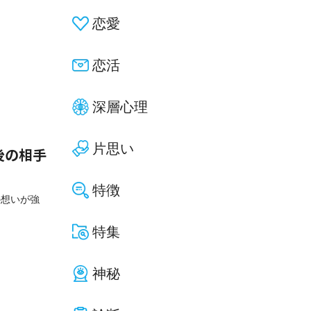
恋愛
恋活
深層心理
片思い
後の相手
特徴
の想いが強
特集
神秘