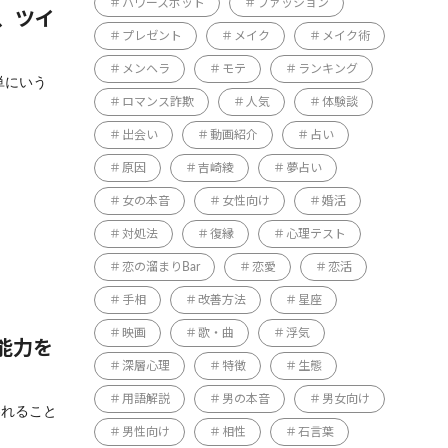
パワースポット
ファッション
、ツイ
プレゼント
メイク
メイク術
メンヘラ
モテ
ランキング
単にいう
ロマンス詐欺
人気
体験談
出会い
動画紹介
占い
原因
吉崎綾
夢占い
女の本音
女性向け
婚活
対処法
復縁
心理テスト
恋の溜まりBar
恋愛
恋活
手相
改善方法
星座
映画
歌・曲
浮気
能力を
深層心理
特徴
生態
用語解説
男の本音
男女向け
われること
男性向け
相性
石言葉