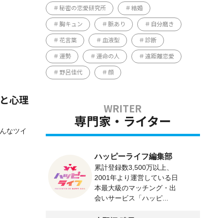
秘密の恋愛研究所
結婚
胸キュン
脈あり
自分磨き
花言葉
血液型
診断
運勢
運命の人
遠距離恋愛
野呂佳代
顔
動と心理
専門家・ライター
そんなツイ
ハッピーライフ編集部
累計登録数3,500万以上、
2001年より運営している日
本最大級のマッチング・出
会いサービス「ハッピ...