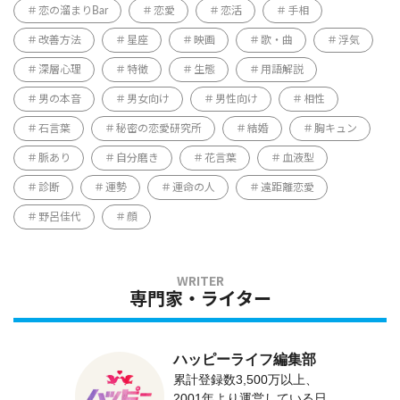
恋の溜まりBar
恋愛
恋活
手相
改善方法
星座
映画
歌・曲
浮気
深層心理
特徴
生態
用語解説
男の本音
男女向け
男性向け
相性
石言葉
秘密の恋愛研究所
結婚
胸キュン
脈あり
自分磨き
花言葉
血液型
診断
運勢
運命の人
遠距離恋愛
野呂佳代
顔
専門家・ライター
ハッピーライフ編集部
累計登録数3,500万以上、
2001年より運営している日