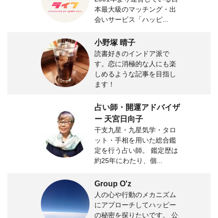
本最大級のマッチング・出
会いサービス「ハッピ...
小野塚 晴子
読書好きのインドア派で
す。恋に消極的な人にも楽
しめるような記事を目指し
ます！
占い師・開運アドバイザ
ー 天宮日向子
干支九星・九星気学・タロ
ット・手相を用いた総合鑑
定を行う占い師。 鑑定歴は
約25年にわたり、個...
Group O'z
人の心や行動のメカニズム
にアプローチしてハッピー
の秘密を探りたいです。 公