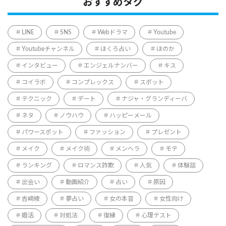
おすすめタグ
LINE
SNS
Webドラマ
Youtube
Youtubeチャンネル
ほくろ占い
ほのか
インタビュー
エンジェルナンバー
キス
コイラボ
コンプレックス
スポット
テクニック
デート
ナジャ・グランディーバ
ネタ
ノウハウ
ハッピーメール
パワースポット
ファッション
プレゼント
メイク
メイク術
メンヘラ
モテ
ランキング
ロマンス詐欺
人気
体験談
出会い
動画紹介
占い
原因
吉崎綾
夢占い
女の本音
女性向け
婚活
対処法
復縁
心理テスト