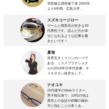
学院修士課程修了者 2005年
より6年間、広島大学...
スズキコージロー
ゲームと喫茶店が好きな30
代男性です。読んだ方が幸
せになれるような記事を書
きたいです！
夏海
世界五大ミスコンの一つで
ある、ミススプラナショナ
ルの2019年日本代表兼、ネ
イルサロン経営をして...
ナオユキ
20代後半のWebライター。
男子校出身で、10代の頃は
異性との会話や距離の縮め
方に悩むことが多くあ...