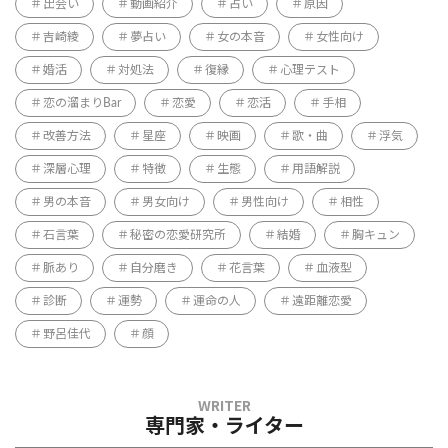
出会い
動画紹介
占い
原因
吉崎綾
夢占い
女の本音
女性向け
婚活
対処法
復縁
心理テスト
恋の溜まりBar
恋愛
恋活
手相
改善方法
星座
映画
歌・曲
浮気
深層心理
特徴
生態
用語解説
男の本音
男女向け
男性向け
相性
石言葉
秘密の恋愛研究所
結婚
胸キュン
脈あり
自分磨き
花言葉
血液型
診断
運勢
運命の人
遠距離恋愛
野呂佳代
顔
専門家・ライター