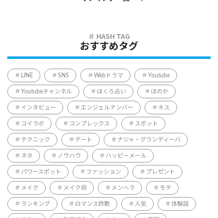
おすすめタグ
LINE
SNS
Webドラマ
Youtube
Youtubeチャンネル
ほくろ占い
ほのか
インタビュー
エンジェルナンバー
キス
コイラボ
コンプレックス
スポット
テクニック
デート
ナジャ・グランディーバ
ネタ
ノウハウ
ハッピーメール
パワースポット
ファッション
プレゼント
メイク
メイク術
メンヘラ
モテ
ランキング
ロマンス詐欺
人気
体験談