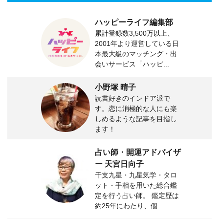
ハッピーライフ編集部
累計登録数3,500万以上、
2001年より運営している日
本最大級のマッチング・出
会いサービス「ハッピ...
小野塚 晴子
読書好きのインドア派で
す。恋に消極的な人にも楽
しめるような記事を目指し
ます！
占い師・開運アドバイザ
ー 天宮日向子
干支九星・九星気学・タロ
ット・手相を用いた総合鑑
定を行う占い師。 鑑定歴は
約25年にわたり、個...