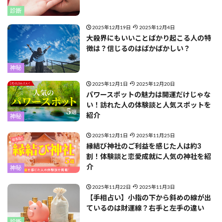
診断
2025年12月19日
2025年12月4日
大殺界にもいいことばかり起こる人の特
徴は？信じるのはばかばかしい？
神秘
2025年12月1日
2025年12月20日
パワースポットの魅力は開運だけじゃな
い！訪れた人の体験談と人気スポットを
紹介
神秘
2025年12月1日
2025年11月25日
縁結び神社のご利益を感じた人は約3
割！体験談と恋愛成就に人気の神社を紹
介
神秘
2025年11月22日
2025年11月3日
【手相占い】小指の下から斜めの線が出
ているのは財運線？右手と左手の違い
診断