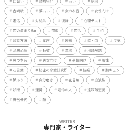
出会い
動画紹介
占い
原因
吉崎綾
夢占い
女の本音
女性向け
婚活
対処法
復縁
心理テスト
恋の溜まりBar
恋愛
恋活
手相
改善方法
星座
映画
歌・曲
浮気
深層心理
特徴
生態
用語解説
男の本音
男女向け
男性向け
相性
石言葉
秘密の恋愛研究所
結婚
胸キュン
脈あり
自分磨き
花言葉
血液型
診断
運勢
運命の人
遠距離恋愛
野呂佳代
顔
専門家・ライター