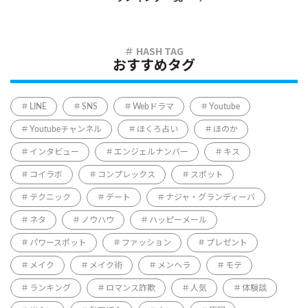
おすすめタグ
LINE
SNS
Webドラマ
Youtube
Youtubeチャンネル
ほくろ占い
ほのか
インタビュー
エンジェルナンバー
キス
コイラボ
コンプレックス
スポット
テクニック
デート
ナジャ・グランディーバ
ネタ
ノウハウ
ハッピーメール
パワースポット
ファッション
プレゼント
メイク
メイク術
メンヘラ
モテ
ランキング
ロマンス詐欺
人気
体験談