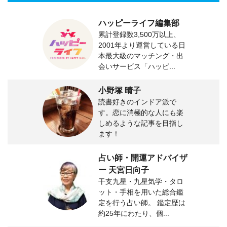
ハッピーライフ編集部
累計登録数3,500万以上、
2001年より運営している日
本最大級のマッチング・出
会いサービス「ハッピ...
小野塚 晴子
読書好きのインドア派で
す。恋に消極的な人にも楽
しめるような記事を目指し
ます！
占い師・開運アドバイザ
ー 天宮日向子
干支九星・九星気学・タロ
ット・手相を用いた総合鑑
定を行う占い師。 鑑定歴は
約25年にわたり、個...