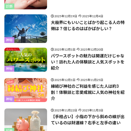
診断
2025年12月19日
2025年12月4日
大殺界にもいいことばかり起こる人の特
徴は？信じるのはばかばかしい？
神秘
2025年12月1日
2025年12月20日
パワースポットの魅力は開運だけじゃな
い！訪れた人の体験談と人気スポットを
紹介
神秘
2025年12月1日
2025年11月25日
縁結び神社のご利益を感じた人は約3
割！体験談と恋愛成就に人気の神社を紹
介
神秘
2025年11月22日
2025年11月3日
【手相占い】小指の下から斜めの線が出
ているのは財運線？右手と左手の違い
診断