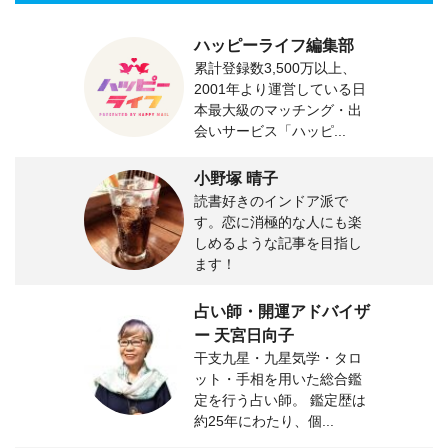
ハッピーライフ編集部
累計登録数3,500万以上、
2001年より運営している日
本最大級のマッチング・出
会いサービス「ハッピ...
小野塚 晴子
読書好きのインドア派で
す。恋に消極的な人にも楽
しめるような記事を目指し
ます！
占い師・開運アドバイザ
ー 天宮日向子
干支九星・九星気学・タロ
ット・手相を用いた総合鑑
定を行う占い師。 鑑定歴は
約25年にわたり、個...