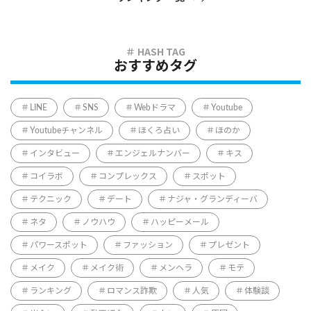
おすすめタグ
LINE
SNS
Webドラマ
Youtube
Youtubeチャンネル
ほくろ占い
ほのか
インタビュー
エンジェルナンバー
キス
コイラボ
コンプレックス
スポット
テクニック
デート
ナジャ・グランディーバ
ネタ
ノウハウ
ハッピーメール
パワースポット
ファッション
プレゼント
メイク
メイク術
メンヘラ
モテ
ランキング
ロマンス詐欺
人気
体験談