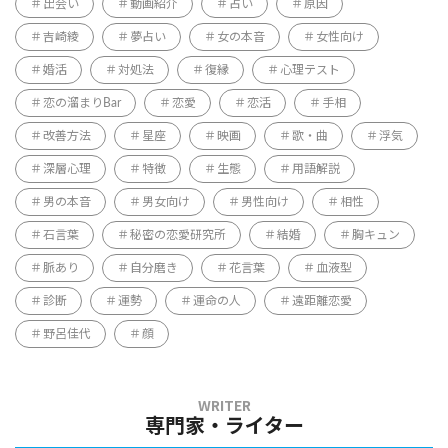
出会い
動画紹介
占い
原因
吉崎綾
夢占い
女の本音
女性向け
婚活
対処法
復縁
心理テスト
恋の溜まりBar
恋愛
恋活
手相
改善方法
星座
映画
歌・曲
浮気
深層心理
特徴
生態
用語解説
男の本音
男女向け
男性向け
相性
石言葉
秘密の恋愛研究所
結婚
胸キュン
脈あり
自分磨き
花言葉
血液型
診断
運勢
運命の人
遠距離恋愛
野呂佳代
顔
専門家・ライター