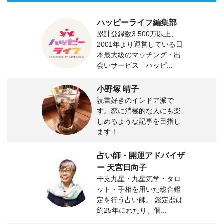
ハッピーライフ編集部
累計登録数3,500万以上、
2001年より運営している日
本最大級のマッチング・出
会いサービス「ハッピ...
小野塚 晴子
読書好きのインドア派で
す。恋に消極的な人にも楽
しめるような記事を目指し
ます！
占い師・開運アドバイザ
ー 天宮日向子
干支九星・九星気学・タロ
ット・手相を用いた総合鑑
定を行う占い師。 鑑定歴は
約25年にわたり、個...