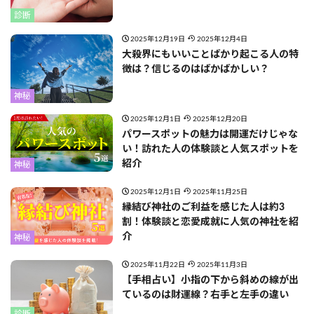
診断
2025年12月19日
2025年12月4日
大殺界にもいいことばかり起こる人の特
徴は？信じるのはばかばかしい？
神秘
2025年12月1日
2025年12月20日
パワースポットの魅力は開運だけじゃな
い！訪れた人の体験談と人気スポットを
紹介
神秘
2025年12月1日
2025年11月25日
縁結び神社のご利益を感じた人は約3
割！体験談と恋愛成就に人気の神社を紹
介
神秘
2025年11月22日
2025年11月3日
【手相占い】小指の下から斜めの線が出
ているのは財運線？右手と左手の違い
診断