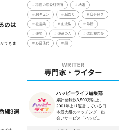
秘密の恋愛研究所
結婚
胸キュン
脈あり
自分磨き
花言葉
血液型
診断
るのは
運勢
運命の人
遠距離恋愛
とができま
野呂佳代
顔
専門家・ライター
ハッピーライフ編集部
累計登録数3,500万以上、
2001年より運営している日
命線3選
本最大級のマッチング・出
会いサービス「ハッピ...
ものです。