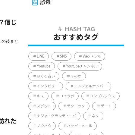
診断
？信じ
おすすめタグ
この後まと
LINE
SNS
Webドラマ
Youtube
Youtubeチャンネル
ほくろ占い
ほのか
インタビュー
エンジェルナンバー
キス
コイラボ
コンプレックス
スポット
テクニック
デート
ナジャ・グランディーバ
ネタ
訪れた
ノウハウ
ハッピーメール