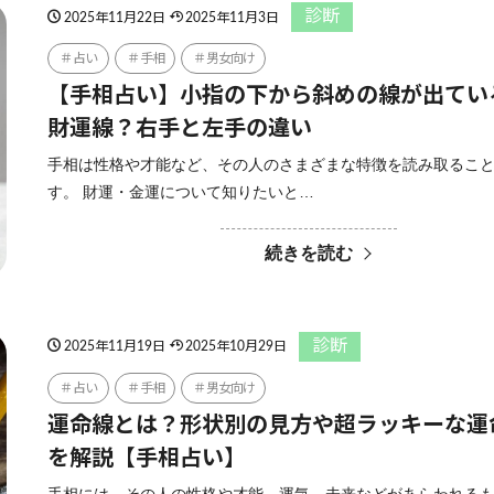
診断
2025年11月22日
2025年11月3日
占い
手相
男女向け
【手相占い】小指の下から斜めの線が出てい
財運線？右手と左手の違い
手相は性格や才能など、その人のさまざまな特徴を読み取るこ
す。 財運・金運について知りたいと…
続きを読む
診断
2025年11月19日
2025年10月29日
占い
手相
男女向け
運命線とは？形状別の見方や超ラッキーな運
を解説【手相占い】
手相には、その人の性格や才能、運気、未来などがあらわれる