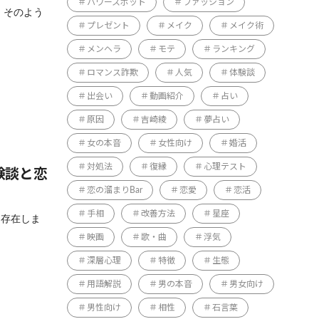
パワースポット
ファッション
 そのよう
プレゼント
メイク
メイク術
メンヘラ
モテ
ランキング
ロマンス詐欺
人気
体験談
出会い
動画紹介
占い
原因
吉崎綾
夢占い
女の本音
女性向け
婚活
対処法
復縁
心理テスト
験談と恋
恋の溜まりBar
恋愛
恋活
手相
改善方法
星座
く存在しま
映画
歌・曲
浮気
深層心理
特徴
生態
用語解説
男の本音
男女向け
男性向け
相性
石言葉