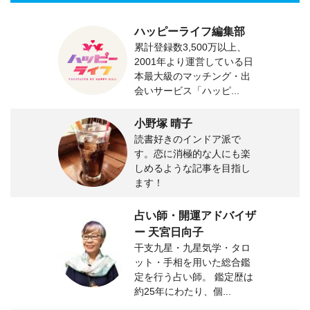
ハッピーライフ編集部
累計登録数3,500万以上、
2001年より運営している日
本最大級のマッチング・出
会いサービス「ハッピ...
小野塚 晴子
読書好きのインドア派で
す。恋に消極的な人にも楽
しめるような記事を目指し
ます！
占い師・開運アドバイザ
ー 天宮日向子
干支九星・九星気学・タロ
ット・手相を用いた総合鑑
定を行う占い師。 鑑定歴は
約25年にわたり、個...