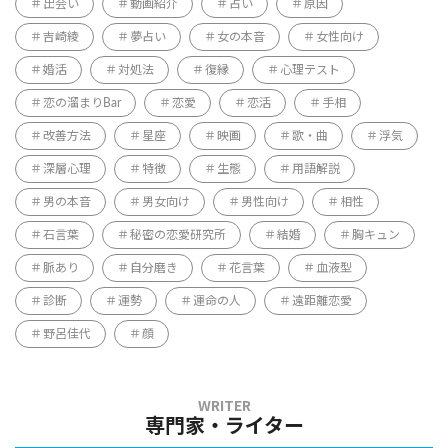
出会い
動画紹介
占い
原因
吉崎綾
夢占い
女の本音
女性向け
婚活
対処法
復縁
心理テスト
恋の溜まりBar
恋愛
恋活
手相
改善方法
星座
映画
歌・曲
浮気
深層心理
特徴
生態
用語解説
男の本音
男女向け
男性向け
相性
石言葉
秘密の恋愛研究所
結婚
胸キュン
脈あり
自分磨き
花言葉
血液型
診断
運勢
運命の人
遠距離恋愛
野呂佳代
顔
専門家・ライター