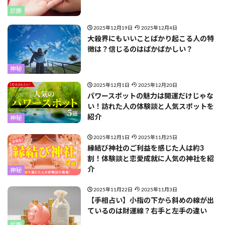
診断
2025年12月19日
2025年12月4日
大殺界にもいいことばかり起こる人の特
徴は？信じるのはばかばかしい？
神秘
2025年12月1日
2025年12月20日
パワースポットの魅力は開運だけじゃな
い！訪れた人の体験談と人気スポットを
紹介
神秘
2025年12月1日
2025年11月25日
縁結び神社のご利益を感じた人は約3
割！体験談と恋愛成就に人気の神社を紹
介
神秘
2025年11月22日
2025年11月3日
【手相占い】小指の下から斜めの線が出
ているのは財運線？右手と左手の違い
診断