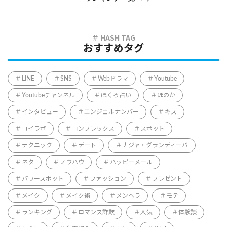
おすすめタグ
LINE
SNS
Webドラマ
Youtube
Youtubeチャンネル
ほくろ占い
ほのか
インタビュー
エンジェルナンバー
キス
コイラボ
コンプレックス
スポット
テクニック
デート
ナジャ・グランディーバ
ネタ
ノウハウ
ハッピーメール
パワースポット
ファッション
プレゼント
メイク
メイク術
メンヘラ
モテ
ランキング
ロマンス詐欺
人気
体験談