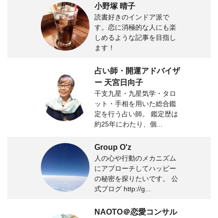
小野塚 晴子
読書好きのインドア派で
す。恋に消極的な人にも楽
しめるような記事を目指し
ます！
占い師・開運アドバイザ
ー 天宮日向子
干支九星・九星気学・タロ
ット・手相を用いた総合鑑
定を行う占い師。 鑑定歴は
約25年にわたり、個...
Group O'z
人の心や行動のメカニズム
にアプローチしてハッピー
の秘密を探りたいです。 公
式ブログ http://g...
NAOTO＠恋愛コンサル