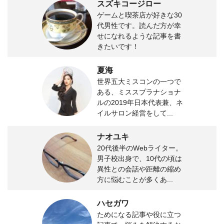
スズキコージロー
ゲームと喫茶店が好きな30
代男性です。読んだ方が幸
せになれるような記事を書
きたいです！
夏海
世界五大ミスコンの一つで
ある、ミススプラナショナ
ルの2019年日本代表兼、ネ
イルサロン経営をして...
ナオユキ
20代後半のWebライター。
男子校出身で、10代の頃は
異性との会話や距離の縮め
方に悩むことが多くあ...
ハセガワ
ためになる記事や役に立つ