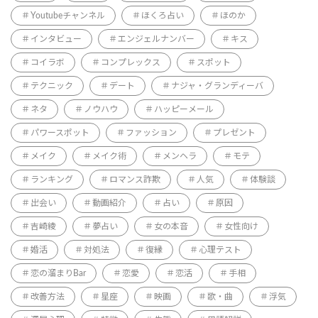
Youtubeチャンネル
ほくろ占い
ほのか
インタビュー
エンジェルナンバー
キス
コイラボ
コンプレックス
スポット
テクニック
デート
ナジャ・グランディーバ
ネタ
ノウハウ
ハッピーメール
パワースポット
ファッション
プレゼント
メイク
メイク術
メンヘラ
モテ
ランキング
ロマンス詐欺
人気
体験談
出会い
動画紹介
占い
原因
吉崎綾
夢占い
女の本音
女性向け
婚活
対処法
復縁
心理テスト
恋の溜まりBar
恋愛
恋活
手相
改善方法
星座
映画
歌・曲
浮気