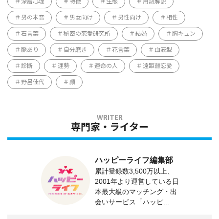
深層心理
特徴
生態
用語解説
男の本音
男女向け
男性向け
相性
石言葉
秘密の恋愛研究所
結婚
胸キュン
脈あり
自分磨き
花言葉
血液型
診断
運勢
運命の人
遠距離恋愛
野呂佳代
顔
専門家・ライター
ハッピーライフ編集部
累計登録数3,500万以上、
2001年より運営している日
本最大級のマッチング・出
会いサービス「ハッピ...