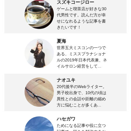
スズキコージロー
ゲームと喫茶店が好きな30
代男性です。読んだ方が幸
せになれるような記事を書
きたいです！
夏海
世界五大ミスコンの一つで
ある、ミススプラナショナ
ルの2019年日本代表兼、ネ
イルサロン経営をして...
ナオユキ
20代後半のWebライター。
男子校出身で、10代の頃は
異性との会話や距離の縮め
方に悩むことが多くあ...
ハセガワ
ためになる記事や役に立つ