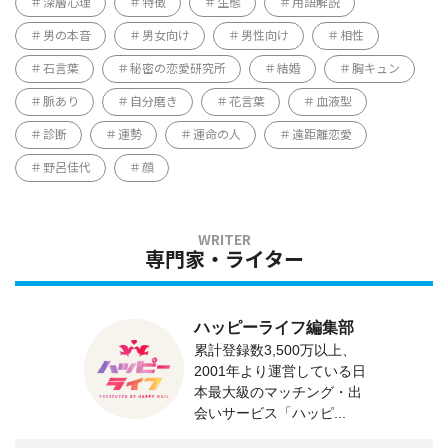
深層心理
特徴
生態
用語解説
男の本音
男女向け
男性向け
相性
石言葉
秘密の恋愛研究所
結婚
胸キュン
脈あり
自分磨き
花言葉
血液型
診断
運勢
運命の人
遠距離恋愛
野呂佳代
顔
専門家・ライター
ハッピーライフ編集部
累計登録数3,500万以上、
2001年より運営している日
本最大級のマッチング・出
会いサービス「ハッピ...