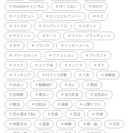
Youtubeチャンネル
ほくろ占い
ほのか
インタビュー
エンジェルナンバー
キス
コイラボ
コンプレックス
スポット
テクニック
デート
ナジャ・グランディーバ
ネタ
ノウハウ
ハッピーメール
パワースポット
ファッション
プレゼント
メイク
メイク術
メンヘラ
モテ
ランキング
ロマンス詐欺
人気
体験談
出会い
動画紹介
占い
原因
吉崎綾
夢占い
女の本音
女性向け
婚活
対処法
復縁
心理テスト
恋の溜まりBar
恋愛
恋活
手相
改善方法
星座
映画
歌・曲
浮気