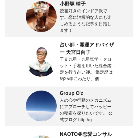
小野塚 晴子
読書好きのインドア派で
す。恋に消極的な人にも楽
しめるような記事を目指し
ます！
占い師・開運アドバイザ
ー 天宮日向子
干支九星・九星気学・タロ
ット・手相を用いた総合鑑
定を行う占い師。 鑑定歴は
約25年にわたり、個...
Group O'z
人の心や行動のメカニズム
にアプローチしてハッピー
の秘密を探りたいです。 公
式ブログ http://g...
NAOTO＠恋愛コンサル