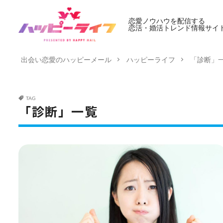
恋愛ノウハウを配信する
恋活・婚活トレンド情報サイ
出会い恋愛のハッピーメール
ハッピーライフ
「診断」
TAG
「診断」一覧