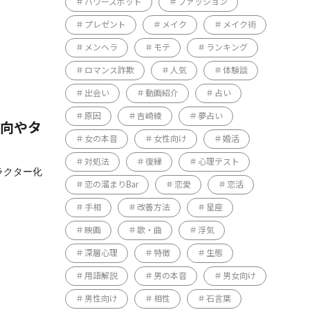
パワースポット
ファッション
プレゼント
メイク
メイク術
メンヘラ
モテ
ランキング
ロマンス詐欺
人気
体験談
出会い
動画紹介
占い
原因
吉崎綾
夢占い
傾向やタ
女の本音
女性向け
婚活
対処法
復縁
心理テスト
ャラクター化
恋の溜まりBar
恋愛
恋活
手相
改善方法
星座
映画
歌・曲
浮気
深層心理
特徴
生態
用語解説
男の本音
男女向け
男性向け
相性
石言葉