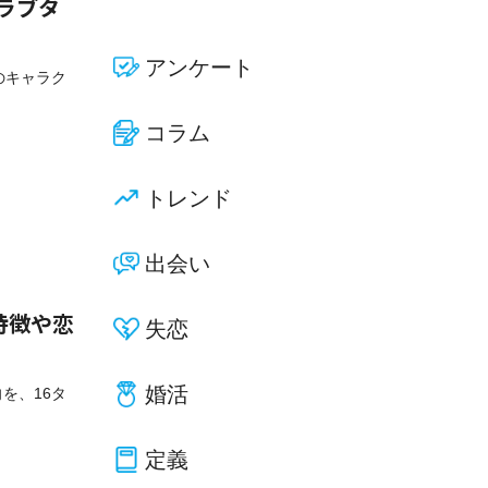
やラブタ
アンケート
プのキャラク
コラム
トレンド
出会い
特徴や恋
失恋
婚活
向を、16タ
定義