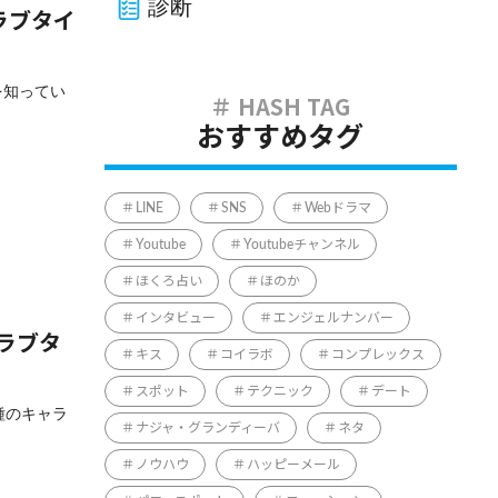
診断
ラブタイ
のを知ってい
おすすめタグ
LINE
SNS
Webドラマ
Youtube
Youtubeチャンネル
ほくろ占い
ほのか
インタビュー
エンジェルナンバー
やラブタ
キス
コイラボ
コンプレックス
スポット
テクニック
デート
6種のキャラ
ナジャ・グランディーバ
ネタ
ノウハウ
ハッピーメール