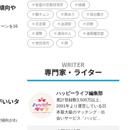
秘密の恋愛研究所
結婚
愛傾向や
胸キュン
脈あり
自分磨き
花言葉
血液型
診断
ターンを16
運勢
運命の人
遠距離恋愛
野呂佳代
顔
専門家・ライター
ハッピーライフ編集部
累計登録数3,500万以上、
がいいタ
2001年より運営している日
本最大級のマッチング・出
会いサービス「ハッピ...
愛傾向がわ