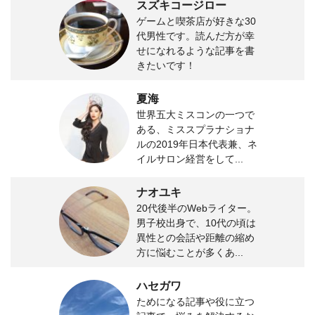
スズキコージロー
ゲームと喫茶店が好きな30
代男性です。読んだ方が幸
せになれるような記事を書
きたいです！
夏海
世界五大ミスコンの一つで
ある、ミススプラナショナ
ルの2019年日本代表兼、ネ
イルサロン経営をして...
ナオユキ
20代後半のWebライター。
男子校出身で、10代の頃は
異性との会話や距離の縮め
方に悩むことが多くあ...
ハセガワ
ためになる記事や役に立つ