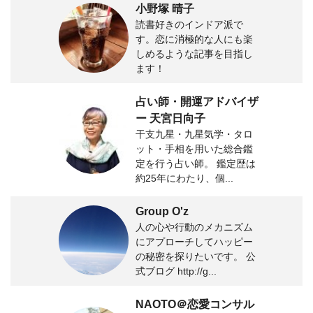
小野塚 晴子
読書好きのインドア派で
す。恋に消極的な人にも楽
しめるような記事を目指し
ます！
占い師・開運アドバイザ
ー 天宮日向子
干支九星・九星気学・タロ
ット・手相を用いた総合鑑
定を行う占い師。 鑑定歴は
約25年にわたり、個...
Group O'z
人の心や行動のメカニズム
にアプローチしてハッピー
の秘密を探りたいです。 公
式ブログ http://g...
NAOTO＠恋愛コンサル