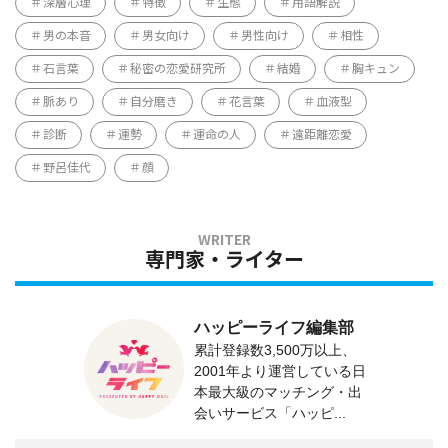
深層心理
特徴
生態
用語解説
男の本音
男女向け
男性向け
相性
石言葉
秘密の恋愛研究所
結婚
胸キュン
脈あり
自分磨き
花言葉
血液型
診断
運勢
運命の人
遠距離恋愛
野呂佳代
顔
専門家・ライター
ハッピーライフ編集部
累計登録数3,500万以上、
2001年より運営している日
本最大級のマッチング・出
会いサービス「ハッピ...