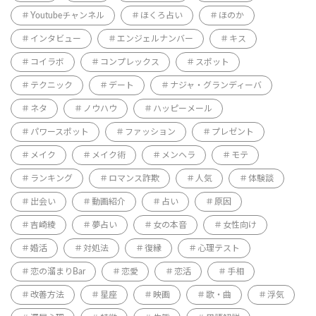
Youtubeチャンネル
ほくろ占い
ほのか
インタビュー
エンジェルナンバー
キス
コイラボ
コンプレックス
スポット
テクニック
デート
ナジャ・グランディーバ
ネタ
ノウハウ
ハッピーメール
パワースポット
ファッション
プレゼント
メイク
メイク術
メンヘラ
モテ
ランキング
ロマンス詐欺
人気
体験談
出会い
動画紹介
占い
原因
吉崎綾
夢占い
女の本音
女性向け
婚活
対処法
復縁
心理テスト
恋の溜まりBar
恋愛
恋活
手相
改善方法
星座
映画
歌・曲
浮気