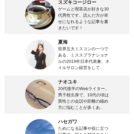
スズキコージロー
ゲームと喫茶店が好きな30
代男性です。読んだ方が幸
せになれるような記事を書
きたいです！
夏海
世界五大ミスコンの一つで
ある、ミススプラナショナ
ルの2019年日本代表兼、ネ
イルサロン経営をして...
ナオユキ
20代後半のWebライター。
男子校出身で、10代の頃は
異性との会話や距離の縮め
方に悩むことが多くあ...
ハセガワ
ためになる記事や役に立つ