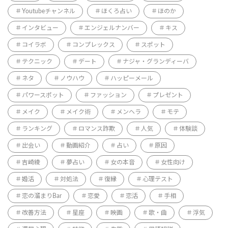
Youtubeチャンネル
ほくろ占い
ほのか
インタビュー
エンジェルナンバー
キス
コイラボ
コンプレックス
スポット
テクニック
デート
ナジャ・グランディーバ
ネタ
ノウハウ
ハッピーメール
パワースポット
ファッション
プレゼント
メイク
メイク術
メンヘラ
モテ
ランキング
ロマンス詐欺
人気
体験談
出会い
動画紹介
占い
原因
吉崎綾
夢占い
女の本音
女性向け
婚活
対処法
復縁
心理テスト
恋の溜まりBar
恋愛
恋活
手相
改善方法
星座
映画
歌・曲
浮気