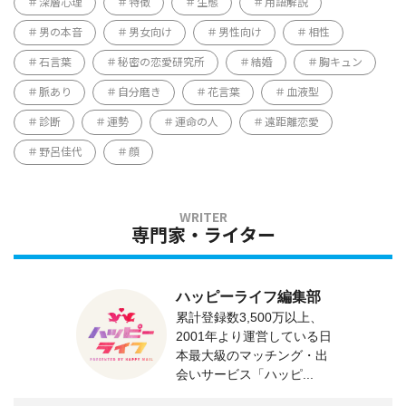
深層心理
特徴
生態
用語解説
男の本音
男女向け
男性向け
相性
石言葉
秘密の恋愛研究所
結婚
胸キュン
脈あり
自分磨き
花言葉
血液型
診断
運勢
運命の人
遠距離恋愛
野呂佳代
顔
専門家・ライター
ハッピーライフ編集部
累計登録数3,500万以上、
2001年より運営している日
本最大級のマッチング・出
会いサービス「ハッピ...