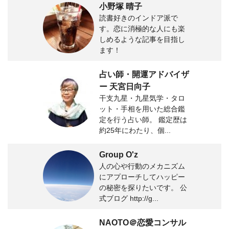
小野塚 晴子
読書好きのインドア派で
す。恋に消極的な人にも楽
しめるような記事を目指し
ます！
占い師・開運アドバイザ
ー 天宮日向子
干支九星・九星気学・タロ
ット・手相を用いた総合鑑
定を行う占い師。 鑑定歴は
約25年にわたり、個...
Group O'z
人の心や行動のメカニズム
にアプローチしてハッピー
の秘密を探りたいです。 公
式ブログ http://g...
NAOTO＠恋愛コンサル