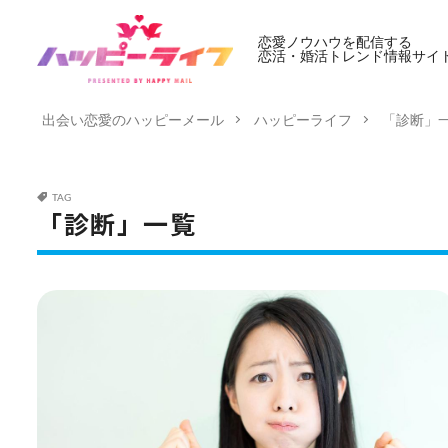
恋愛ノウハウを配信する
恋活・婚活トレンド情報サイ
出会い恋愛のハッピーメール
ハッピーライフ
「診断」
TAG
「診断」一覧