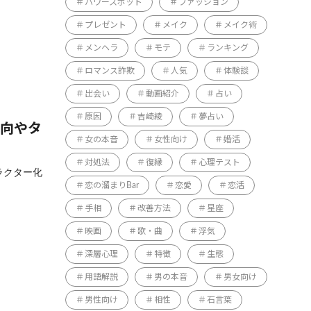
パワースポット
ファッション
プレゼント
メイク
メイク術
メンヘラ
モテ
ランキング
ロマンス詐欺
人気
体験談
出会い
動画紹介
占い
原因
吉崎綾
夢占い
傾向やタ
女の本音
女性向け
婚活
対処法
復縁
心理テスト
ャラクター化
恋の溜まりBar
恋愛
恋活
手相
改善方法
星座
映画
歌・曲
浮気
深層心理
特徴
生態
用語解説
男の本音
男女向け
男性向け
相性
石言葉