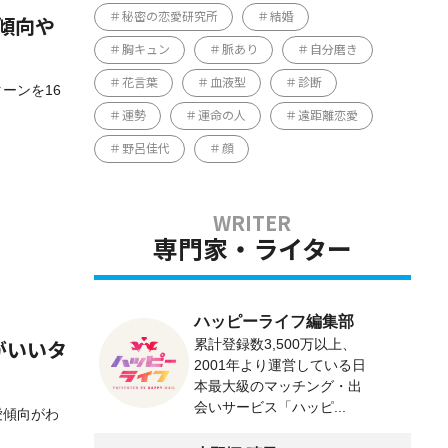
秘密の恋愛研究所
結婚
愛傾向や
胸キュン
脈あり
自分磨き
花言葉
血液型
診断
ターンを16
運勢
運命の人
遠距離恋愛
野呂佳代
顔
専門家・ライター
ハッピーライフ編集部
累計登録数3,500万以上、
がいいタ
2001年より運営している日
本最大級のマッチング・出
会いサービス「ハッピ...
愛傾向がわ