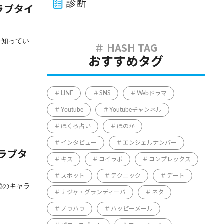
診断
ラブタイ
のを知ってい
おすすめタグ
LINE
SNS
Webドラマ
Youtube
Youtubeチャンネル
ほくろ占い
ほのか
インタビュー
エンジェルナンバー
やラブタ
キス
コイラボ
コンプレックス
スポット
テクニック
デート
6種のキャラ
ナジャ・グランディーバ
ネタ
ノウハウ
ハッピーメール