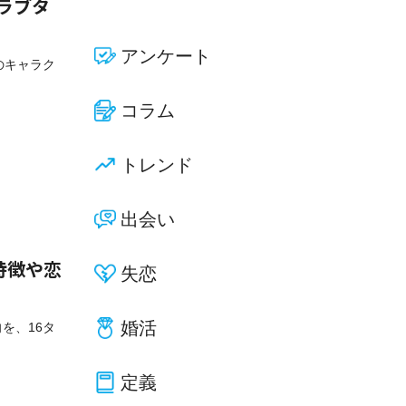
やラブタ
アンケート
プのキャラク
コラム
トレンド
出会い
特徴や恋
失恋
婚活
向を、16タ
定義