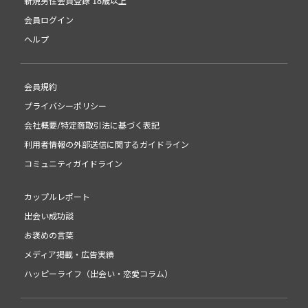
新規男性会員登録 18歳以上
会員ログイン
ヘルプ
会員規約
プライバシーポリシー
会社概要/特定商取引法に基づく表記
利用者情報の外部送信に関するガイドライン
コミュニティガイドライン
カップルレポート
出会い成功談
お褒めの言葉
メディア掲載・広告実績
ハッピーライフ（出会い・恋愛コラム）