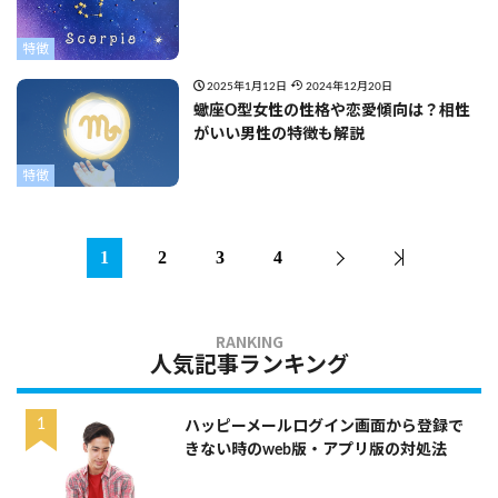
特徴
2025年1月12日
2024年12月20日
蠍座O型女性の性格や恋愛傾向は？相性
がいい男性の特徴も解説
特徴
1
2
3
4
人気記事ランキング
ハッピーメールログイン画面から登録で
きない時のweb版・アプリ版の対処法