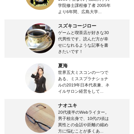
学院修士課程修了者 2005年
より6年間、広島大学...
スズキコージロー
ゲームと喫茶店が好きな30
代男性です。読んだ方が幸
せになれるような記事を書
きたいです！
夏海
世界五大ミスコンの一つで
ある、ミススプラナショナ
ルの2019年日本代表兼、ネ
イルサロン経営をして...
ナオユキ
20代後半のWebライター。
男子校出身で、10代の頃は
異性との会話や距離の縮め
方に悩むことが多くあ...