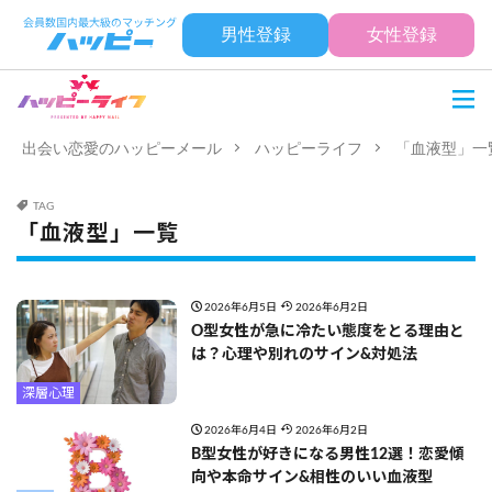
男性登録
女性登録
出会い恋愛のハッピーメール
ハッピーライフ
「血液型」一
TAG
「血液型」一覧
2026年6月5日
2026年6月2日
O型女性が急に冷たい態度をとる理由と
は？心理や別れのサイン&対処法
深層心理
2026年6月4日
2026年6月2日
B型女性が好きになる男性12選！恋愛傾
向や本命サイン&相性のいい血液型