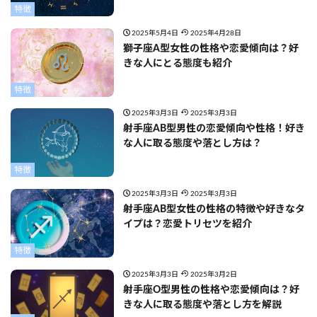
特徴
2025年5月4日
2025年4月28日
獅子座A型女性の性格や恋愛傾向は？好
きな人にとる態度も紹介
特徴
2025年3月3日
2025年3月3日
射手座AB型男性の恋愛傾向や性格！好き
な人に取る態度や落とし方は？
特徴
2025年3月3日
2025年3月3日
射手座AB型女性の性格の特徴や好きなタ
イプは？恋愛トリセツを紹介
特徴
2025年3月3日
2025年3月2日
射手座O型男性の性格や恋愛傾向は？好
きな人に取る態度や落とし方を解説