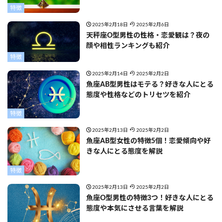
特徴
2025年2月18日
2025年2月6日
天秤座O型男性の性格・恋愛観は？夜の
顔や相性ランキングも紹介
特徴
2025年2月14日
2025年2月2日
魚座AB型男性はモテる？好きな人にとる
態度や性格などのトリセツを紹介
特徴
2025年2月13日
2025年2月2日
魚座AB型女性の特徴5個！恋愛傾向や好
きな人にとる態度を解説
特徴
2025年2月13日
2025年2月2日
魚座O型男性の特徴3つ！好きな人にとる
態度や本気にさせる言葉を解説