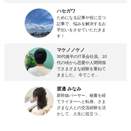
ハセガワ
ためになる記事や役に立つ
記事で、悩みを解決するお
手伝いをさせていただきま
す！
マケノノケノ
30代後半のIT系会社員。10
代の頃から恋愛や人間関係
でさまざまな経験を重ねて
きました。 今でこそ...
渡邉 みなみ
新幹線パーサー、秘書を経
てライターへと転身。さま
ざまな人との交流経験を活
かして、人生に役立つ...