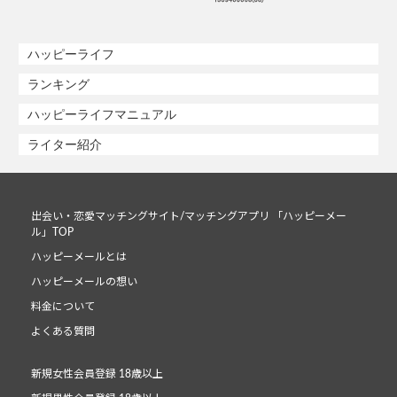
ハッピーライフ
ランキング
ハッピーライフマニュアル
ライター紹介
出会い・恋愛マッチングサイト/マッチングアプリ 「ハッピーメー
ル」TOP
ハッピーメールとは
ハッピーメールの想い
料金について
よくある質問
新規女性会員登録 18歳以上