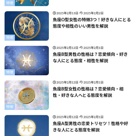
特徴
2025年2月13日
2025年2月2日
魚座O型女性の特徴3つ！好きな人にとる
態度や相性のいい男性を解説
特徴
2025年2月12日
2025年2月1日
魚座B型男性の性格は？恋愛傾向・好き
な人にとる態度・相性を解説
特徴
2025年2月12日
2025年2月1日
魚座B型女性の性格は？恋愛傾向・相
性・好きな人へとる態度を解説
特徴
2025年2月12日
2025年2月1日
魚座A型男性の恋愛トリセツ！性格や好
きな人にとる態度を解説