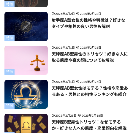
特徴
2025年3月2日
2025年2月28日
射手座A型女性の性格や特徴は？好きな
タイプや相性の良い男性も解説
特徴
2025年3月1日
2025年2月28日
天秤座AB型男性のトリセツ！好きな人に
取る態度や夜の顔についても解説
特徴
2025年3月1日
2025年2月27日
天秤座AB型女性はモテる？性格や恋愛あ
るある・男性との相性ランキングも紹介
特徴
2025年2月28日
2025年2月18日
天秤座B型男性トリセツ！なぜモテる
か・好きな人への態度・恋愛傾向を解説