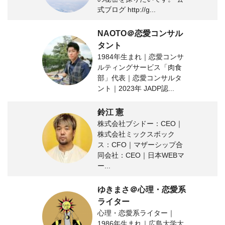
式ブログ http://g...
NAOTO＠恋愛コンサル
タント
1984年生まれ｜恋愛コンサ
ルティングサービス「肉食
部」代表｜恋愛コンサルタ
ント｜2023年 JADP認...
鈴江 憲
株式会社ブシドー：CEO｜
株式会社ミックスボック
ス：CFO｜マザーシップ合
同会社：CEO｜日本WEBマ
ー...
ゆきまさ＠心理・恋愛系
ライター
心理・恋愛系ライター｜
1986年生まれ｜広島大学大