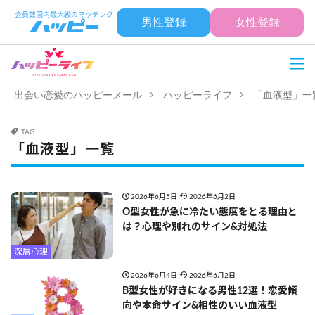
男性登録
女性登録
出会い恋愛のハッピーメール
ハッピーライフ
「血液型」一
TAG
「血液型」一覧
2026年6月5日
2026年6月2日
O型女性が急に冷たい態度をとる理由と
は？心理や別れのサイン&対処法
深層心理
2026年6月4日
2026年6月2日
B型女性が好きになる男性12選！恋愛傾
向や本命サイン&相性のいい血液型