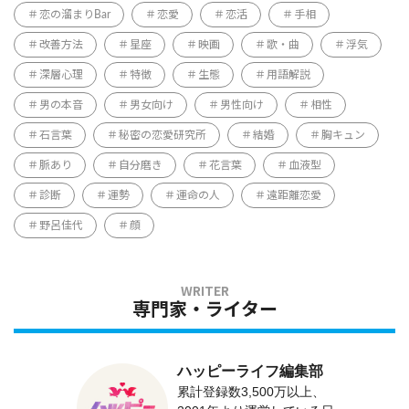
恋の溜まりBar
恋愛
恋活
手相
改善方法
星座
映画
歌・曲
浮気
深層心理
特徴
生態
用語解説
男の本音
男女向け
男性向け
相性
石言葉
秘密の恋愛研究所
結婚
胸キュン
脈あり
自分磨き
花言葉
血液型
診断
運勢
運命の人
遠距離恋愛
野呂佳代
顔
専門家・ライター
ハッピーライフ編集部
累計登録数3,500万以上、