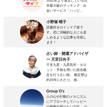
2001年より運営している日
本最大級のマッチング・出
会いサービス「ハッピ...
小野塚 晴子
読書好きのインドア派で
す。恋に消極的な人にも楽
しめるような記事を目指し
ます！
占い師・開運アドバイザ
ー 天宮日向子
干支九星・九星気学・タロ
ット・手相を用いた総合鑑
定を行う占い師。 鑑定歴は
約25年にわたり、個...
Group O'z
人の心や行動のメカニズム
にアプローチしてハッピー
の秘密を探りたいです。 公