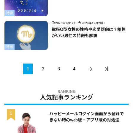
特徴
2025年1月12日
2024年12月20日
蠍座O型女性の性格や恋愛傾向は？相性
がいい男性の特徴も解説
特徴
1
2
3
4
人気記事ランキング
ハッピーメールログイン画面から登録で
きない時のweb版・アプリ版の対処法