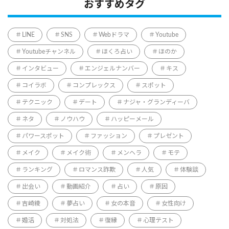
おすすめタグ
LINE
SNS
Webドラマ
Youtube
Youtubeチャンネル
ほくろ占い
ほのか
インタビュー
エンジェルナンバー
キス
コイラボ
コンプレックス
スポット
テクニック
デート
ナジャ・グランディーバ
ネタ
ノウハウ
ハッピーメール
パワースポット
ファッション
プレゼント
メイク
メイク術
メンヘラ
モテ
ランキング
ロマンス詐欺
人気
体験談
出会い
動画紹介
占い
原因
吉崎綾
夢占い
女の本音
女性向け
婚活
対処法
復縁
心理テスト