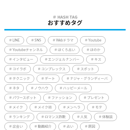
おすすめタグ
LINE
SNS
Webドラマ
Youtube
Youtubeチャンネル
ほくろ占い
ほのか
インタビュー
エンジェルナンバー
キス
コイラボ
コンプレックス
スポット
テクニック
デート
ナジャ・グランディーバ
ネタ
ノウハウ
ハッピーメール
パワースポット
ファッション
プレゼント
メイク
メイク術
メンヘラ
モテ
ランキング
ロマンス詐欺
人気
体験談
出会い
動画紹介
占い
原因