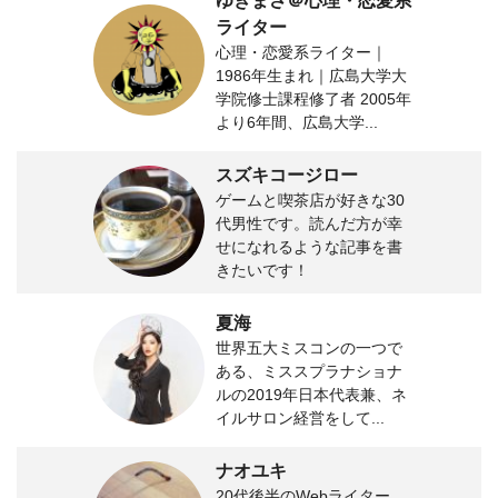
ゆきまさ＠心理・恋愛系
ライター
心理・恋愛系ライター｜
1986年生まれ｜広島大学大
学院修士課程修了者 2005年
より6年間、広島大学...
スズキコージロー
ゲームと喫茶店が好きな30
代男性です。読んだ方が幸
せになれるような記事を書
きたいです！
夏海
世界五大ミスコンの一つで
ある、ミススプラナショナ
ルの2019年日本代表兼、ネ
イルサロン経営をして...
ナオユキ
20代後半のWebライター。