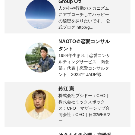
Group O'z
人の心や行動のメカニズム
にアプローチしてハッピー
の秘密を探りたいです。 公
式ブログ http://g...
NAOTO＠恋愛コンサル
タント
1984年生まれ｜恋愛コンサ
ルティングサービス「肉食
部」代表｜恋愛コンサルタ
ント｜2023年 JADP認...
鈴江 憲
株式会社ブシドー：CEO｜
株式会社ミックスボック
ス：CFO｜マザーシップ合
同会社：CEO｜日本WEBマ
ー...