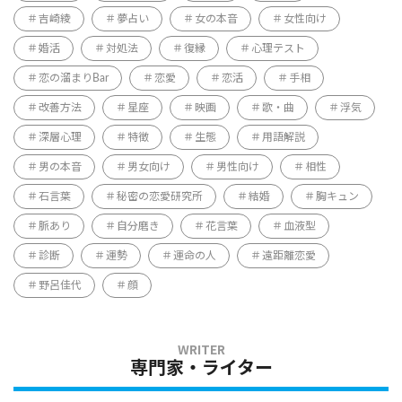
吉崎綾
夢占い
女の本音
女性向け
婚活
対処法
復縁
心理テスト
恋の溜まりBar
恋愛
恋活
手相
改善方法
星座
映画
歌・曲
浮気
深層心理
特徴
生態
用語解説
男の本音
男女向け
男性向け
相性
石言葉
秘密の恋愛研究所
結婚
胸キュン
脈あり
自分磨き
花言葉
血液型
診断
運勢
運命の人
遠距離恋愛
野呂佳代
顔
専門家・ライター