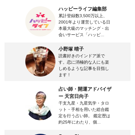
ハッピーライフ編集部
累計登録数3,500万以上、
2001年より運営している日
本最大級のマッチング・出
会いサービス「ハッピ...
小野塚 晴子
読書好きのインドア派で
す。恋に消極的な人にも楽
しめるような記事を目指し
ます！
占い師・開運アドバイザ
ー 天宮日向子
干支九星・九星気学・タロ
ット・手相を用いた総合鑑
定を行う占い師。 鑑定歴は
約25年にわたり、個...