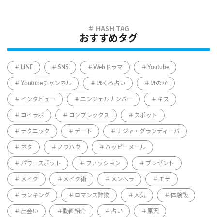
おすすめタグ
LINE
SNS
Webドラマ
Youtube
Youtubeチャンネル
ほくろ占い
ほのか
インタビュー
エンジェルナンバー
キス
コイラボ
コンプレックス
スポット
テクニック
デート
ナジャ・グランディーバ
ネタ
ノウハウ
ハッピーメール
パワースポット
ファッション
プレゼント
メイク
メイク術
メンヘラ
モテ
ランキング
ロマンス詐欺
人気
体験談
出会い
動画紹介
占い
原因