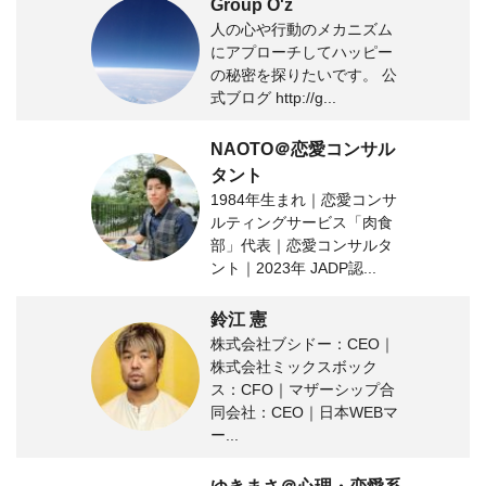
Group O'z
人の心や行動のメカニズム
にアプローチしてハッピー
の秘密を探りたいです。 公
式ブログ http://g...
NAOTO＠恋愛コンサル
タント
1984年生まれ｜恋愛コンサ
ルティングサービス「肉食
部」代表｜恋愛コンサルタ
ント｜2023年 JADP認...
鈴江 憲
株式会社ブシドー：CEO｜
株式会社ミックスボック
ス：CFO｜マザーシップ合
同会社：CEO｜日本WEBマ
ー...