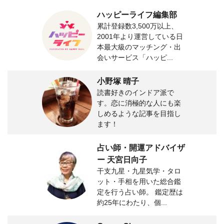
ハッピーライフ編集部
累計登録数3,500万以上、
2001年より運営している日
本最大級のマッチング・出
会いサービス「ハッピ...
小野塚 晴子
読書好きのインドア派で
す。恋に消極的な人にも楽
しめるような記事を目指し
ます！
占い師・開運アドバイザ
ー 天宮日向子
干支九星・九星気学・タロ
ット・手相を用いた総合鑑
定を行う占い師。 鑑定歴は
約25年にわたり、個...