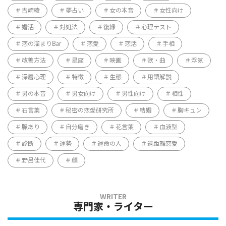
吉崎綾
夢占い
女の本音
女性向け
婚活
対処法
復縁
心理テスト
恋の溜まりBar
恋愛
恋活
手相
改善方法
星座
映画
歌・曲
浮気
深層心理
特徴
生態
用語解説
男の本音
男女向け
男性向け
相性
石言葉
秘密の恋愛研究所
結婚
胸キュン
脈あり
自分磨き
花言葉
血液型
診断
運勢
運命の人
遠距離恋愛
野呂佳代
顔
専門家・ライター