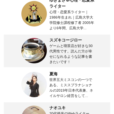
ゆきまさ＠心理・恋愛系
ライター
心理・恋愛系ライター｜
1986年生まれ｜広島大学大
学院修士課程修了者 2005年
より6年間、広島大学...
スズキコージロー
ゲームと喫茶店が好きな30
代男性です。読んだ方が幸
せになれるような記事を書
きたいです！
夏海
世界五大ミスコンの一つで
ある、ミススプラナショナ
ルの2019年日本代表兼、ネ
イルサロン経営をして...
ナオユキ
20代後半のWebライター。