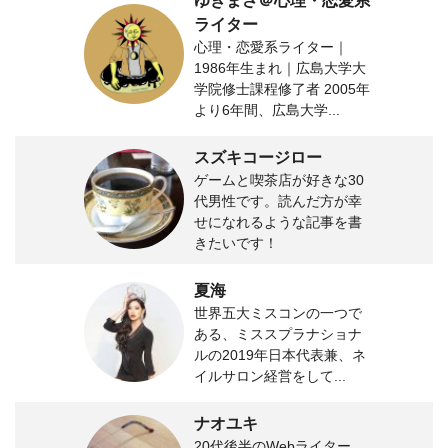
ゆきまさ＠心理・恋愛系
ライター
心理・恋愛系ライター｜
1986年生まれ｜広島大学大
学院修士課程修了者 2005年
より6年間、広島大学...
スズキコージロー
ゲームと喫茶店が好きな30
代男性です。読んだ方が幸
せになれるような記事を書
きたいです！
夏海
世界五大ミスコンの一つで
ある、ミススプラナショナ
ルの2019年日本代表兼、ネ
イルサロン経営をして...
ナオユキ
20代後半のWebライター。