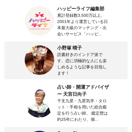
ハッピーライフ編集部
累計登録数3,500万以上、
2001年より運営している日
本最大級のマッチング・出
会いサービス「ハッピ...
小野塚 晴子
読書好きのインドア派で
す。恋に消極的な人にも楽
しめるような記事を目指し
ます！
占い師・開運アドバイザ
ー 天宮日向子
干支九星・九星気学・タロ
ット・手相を用いた総合鑑
定を行う占い師。 鑑定歴は
約25年にわたり、個...