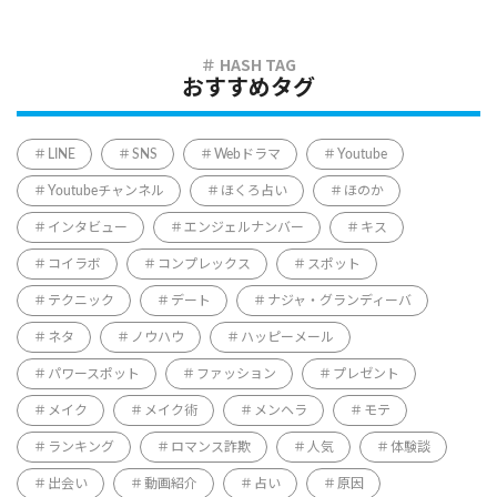
おすすめタグ
LINE
SNS
Webドラマ
Youtube
Youtubeチャンネル
ほくろ占い
ほのか
インタビュー
エンジェルナンバー
キス
コイラボ
コンプレックス
スポット
テクニック
デート
ナジャ・グランディーバ
ネタ
ノウハウ
ハッピーメール
パワースポット
ファッション
プレゼント
メイク
メイク術
メンヘラ
モテ
ランキング
ロマンス詐欺
人気
体験談
出会い
動画紹介
占い
原因