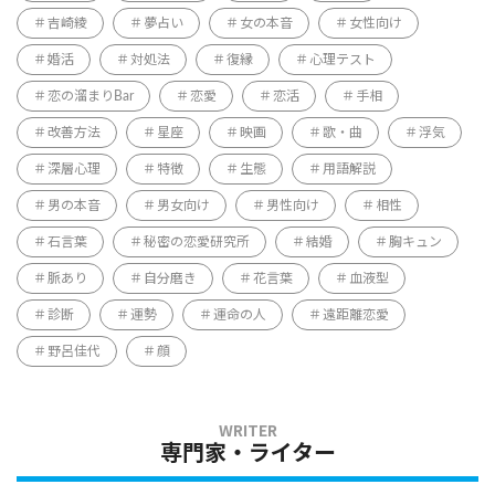
吉崎綾
夢占い
女の本音
女性向け
婚活
対処法
復縁
心理テスト
恋の溜まりBar
恋愛
恋活
手相
改善方法
星座
映画
歌・曲
浮気
深層心理
特徴
生態
用語解説
男の本音
男女向け
男性向け
相性
石言葉
秘密の恋愛研究所
結婚
胸キュン
脈あり
自分磨き
花言葉
血液型
診断
運勢
運命の人
遠距離恋愛
野呂佳代
顔
専門家・ライター