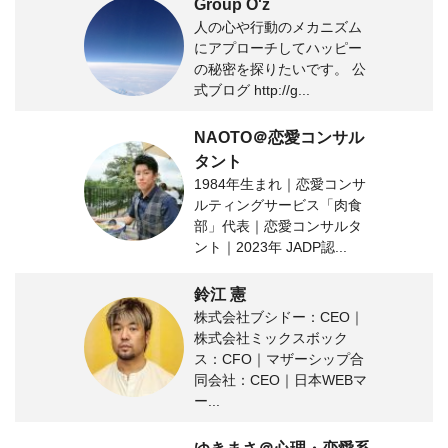
Group O'z
人の心や行動のメカニズム
にアプローチしてハッピー
の秘密を探りたいです。 公
式ブログ http://g...
NAOTO＠恋愛コンサル
タント
1984年生まれ｜恋愛コンサ
ルティングサービス「肉食
部」代表｜恋愛コンサルタ
ント｜2023年 JADP認...
鈴江 憲
株式会社ブシドー：CEO｜
株式会社ミックスボック
ス：CFO｜マザーシップ合
同会社：CEO｜日本WEBマ
ー...