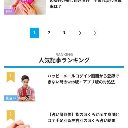
の条件が厳し過ぎる件｜生まれ変わる確
率は？
神秘
1
2
3
人気記事ランキング
ハッピーメールログイン画面から登録で
きない時のweb版・アプリ版の対処法
出会い
【占い師監修】指のほくろが示す意味と
は？手足別＆左右別のほくろ占い結果