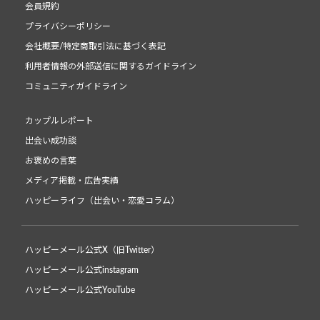
会員規約
プライバシーポリシー
会社概要/特定商取引法に基づく表記
利用者情報の外部送信に関するガイドライン
コミュニティガイドライン
カップルレポート
出会い成功談
お褒めの言葉
メディア掲載・広告実績
ハッピーライフ（出会い・恋愛コラム）
ハッピーメール公式X（旧Twitter）
ハッピーメール公式instagram
ハッピーメール公式YouTube