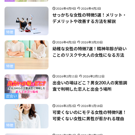
2026年4月9日
2026年4月2日
せっかちな女性の特徴5選！メリット・
デメリットや改善する方法を解説
特徴
2026年4月2日
2026年3月20日
幼稚な女性の特徴7選！精神年齢が幼い
ことのリスクや大人の女性になる方法
特徴
2026年2月11日
2026年2月12日
出会いの場はどこ？男女200人の実態調
査で判明した恋人と出会う場所
出会い
2026年2月2日
2026年1月18日
可愛くないのにモテる女性の特徴9選！
可愛くない女性に男性が惹かれる理由
特徴