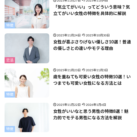
2025年11月27日
2025年11月4日
「気立てがいい」ってどういう意味？気
立てがいい女性の特徴を具体的に解説
特徴
2025年11月24日
2025年10月30日
女性が喜ぶさりげない優しさ10選！普通
の優しさとの違いやモテる理由
恋活
2025年11月23日
2025年11月3日
歳を重ねても可愛い女性の特徴10選！い
つまでも可愛い女性になる方法とは
特徴
2025年11月22日
2026年1月6日
女性がいいなと思う男性の特徴8選！魅
力的でモテる男性になる方法を解説
特徴