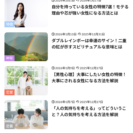
2026年2月1日
2026年1月17日
自分を持っている女性の特徴7選！モテる
理由や芯が強い女性になる方法とは
特徴
2026年1月13日
2025年12月31日
ダブルレインボーは幸運のサイン！二重
の虹が示すスピリチュアルな意味とは
神秘
2026年1月9日
2025年12月27日
【男性心理】大事にしたい女性の特徴！
大事にされる女性になる方法を解説
恋愛
2026年1月7日
2025年12月27日
「人の気持ちを考える」ってどういうこ
と？人の気持ちを考える方法を解説
定義