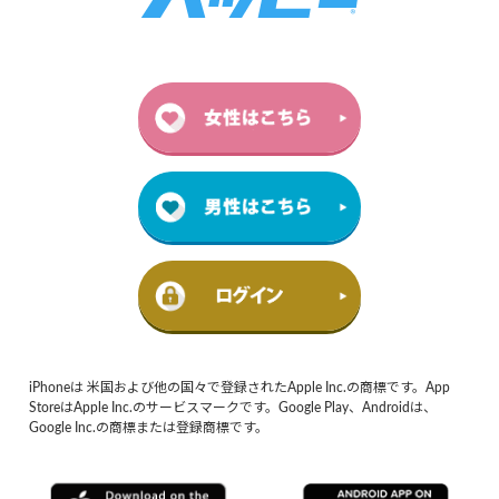
iPhoneは 米国および他の国々で登録されたApple Inc.の商標です。App
StoreはApple Inc.のサービスマークです。Google Play、Androidは、
Google Inc.の商標または登録商標です。