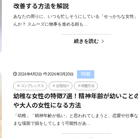
改善する方法を解説
あなたの周りに、いつも忙しそうにしている「せっかちな女性
んか？ スムーズに物事を進める頼も…
続きを読む
特徴
2026年4月2日
2026年3月20日
コンプレックス
女性向け
改善方法
幼稚な女性の特徴7選！精神年齢が幼いこと
や大人の女性になる方法
「幼稚」「精神年齢が低い」と思われてしまうと、恋愛や仕事
まな場面で損をしてしまう可能性があ…