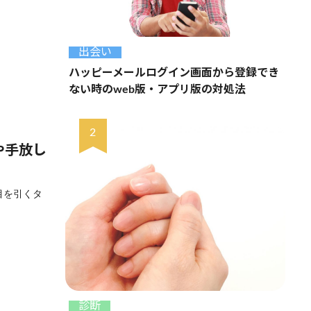
出会い
ハッピーメールログイン画面から登録でき
ない時のweb版・アプリ版の対処法
や手放し
目を引くタ
診断