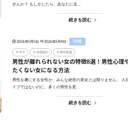
せんか？ もしかしたら、あなたに足…
続きを読む
特徴
2026年5月5日
2026年5月4日
モテ
女性向け
男の本音
男性が離れられない女の特徴8選！男性心理
たくない女になる方法
男性を虜にする女性が、みんな絶世の美女とは限りません。 人
イプではないのに、多くの男性を惹…
続きを読む