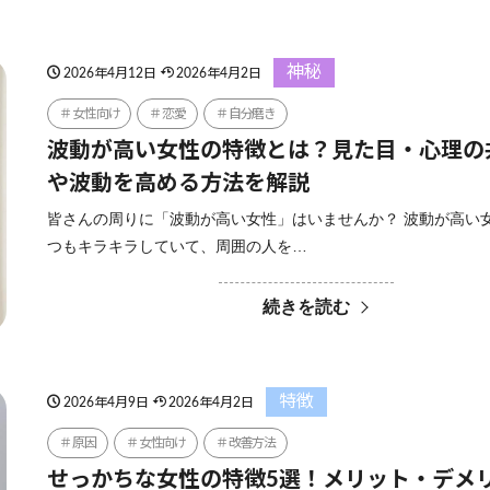
神秘
2026年4月12日
2026年4月2日
女性向け
恋愛
自分磨き
波動が高い女性の特徴とは？見た目・心理の
や波動を高める方法を解説
皆さんの周りに「波動が高い女性」はいませんか？ 波動が高い
つもキラキラしていて、周囲の人を…
続きを読む
特徴
2026年4月9日
2026年4月2日
原因
女性向け
改善方法
せっかちな女性の特徴5選！メリット・デメ