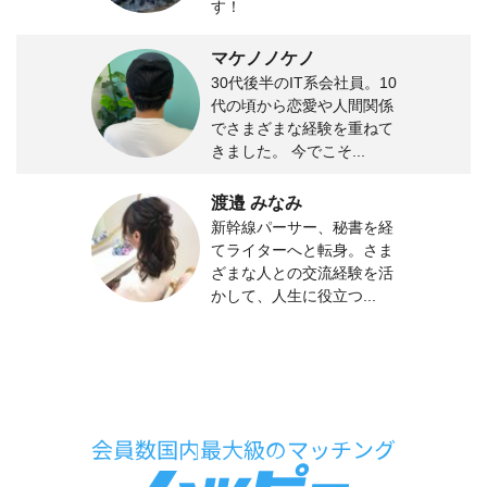
す！
マケノノケノ
30代後半のIT系会社員。10
代の頃から恋愛や人間関係
でさまざまな経験を重ねて
きました。 今でこそ...
渡邉 みなみ
新幹線パーサー、秘書を経
てライターへと転身。さま
ざまな人との交流経験を活
かして、人生に役立つ...