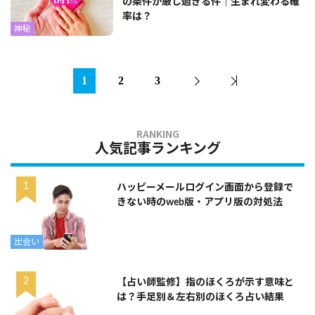
の条件が厳し過ぎる件｜生まれ変わる確
率は？
神秘
1
2
3
人気記事ランキング
ハッピーメールログイン画面から登録で
きない時のweb版・アプリ版の対処法
出会い
【占い師監修】指のほくろが示す意味と
は？手足別＆左右別のほくろ占い結果