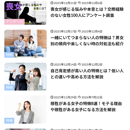
2025年12月31日
2025年12月6日
喪女が感じる悩みや本音とは？交際経験
のない女性100人にアンケート調査
アンケート
2025年12月17日
2025年12月4日
一緒にいてつまらない人の特徴は？男女
別の傾向や楽しくない時の対処法も紹介
特徴
2025年12月14日
2025年12月2日
自己肯定感が高い人の特徴とは？低い人
との違いや高める方法を解説
特徴
2025年11月29日
2026年7月22日
根性がある女子の特徴8選！モテる理由
や根性がある女子になる方法を解説
特徴