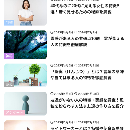
40代なのに20代に見える女性の特徴9
選！若く見せるための秘訣を解説
特徴
2025年6月8日
2026年7月1日
霊感がある人の共通点10選｜霊が見える
人の特徴を徹底解説
神秘
2025年6月5日
2025年5月21日
「堅実（けんじつ）」とは？言葉の意味
や当てはまる人の特徴を徹底解説
定義
2025年5月4日
2025年4月28日
友達がいない人の特徴・実態を調査！孤
独を紛らわす方法＆友達の作り方を紹介
アンケート
2025年5月2日
2025年7月22日
ライトワーカーとは？特徴や使命＆覚醒