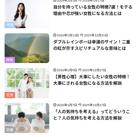
2026年2月1日
2026年1月17日
自分を持っている女性の特徴7選！モテる
理由や芯が強い女性になる方法とは
特徴
2026年1月13日
2025年12月31日
ダブルレインボーは幸運のサイン！二重
の虹が示すスピリチュアルな意味とは
神秘
2026年1月9日
2025年12月27日
【男性心理】大事にしたい女性の特徴！
大事にされる女性になる方法を解説
恋愛
2026年1月7日
2025年12月27日
「人の気持ちを考える」ってどういうこ
と？人の気持ちを考える方法を解説
定義