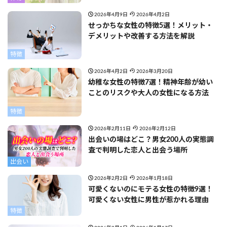
2026年4月9日
2026年4月2日
せっかちな女性の特徴5選！メリット・
デメリットや改善する方法を解説
特徴
2026年4月2日
2026年3月20日
幼稚な女性の特徴7選！精神年齢が幼い
ことのリスクや大人の女性になる方法
特徴
2026年2月11日
2026年2月12日
出会いの場はどこ？男女200人の実態調
査で判明した恋人と出会う場所
出会い
2026年2月2日
2026年1月18日
可愛くないのにモテる女性の特徴9選！
可愛くない女性に男性が惹かれる理由
特徴