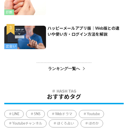
診断
ハッピーメールアプリ版｜Web版との違
いや使い方・ログイン方法を解説
出会い
ランキング一覧へ
おすすめタグ
LINE
SNS
Webドラマ
Youtube
Youtubeチャンネル
ほくろ占い
ほのか