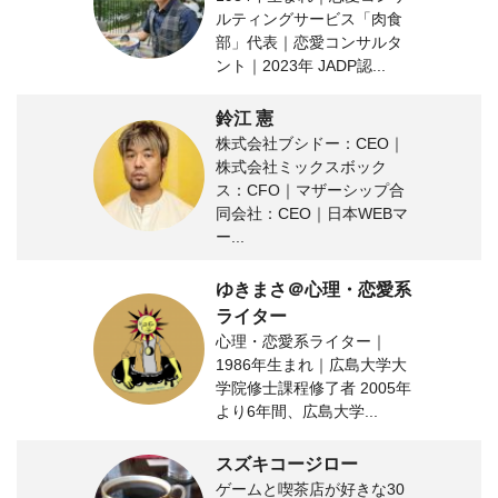
ルティングサービス「肉食
部」代表｜恋愛コンサルタ
ント｜2023年 JADP認...
鈴江 憲
株式会社ブシドー：CEO｜
株式会社ミックスボック
ス：CFO｜マザーシップ合
同会社：CEO｜日本WEBマ
ー...
ゆきまさ＠心理・恋愛系
ライター
心理・恋愛系ライター｜
1986年生まれ｜広島大学大
学院修士課程修了者 2005年
より6年間、広島大学...
スズキコージロー
ゲームと喫茶店が好きな30