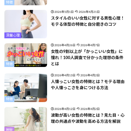
特徴
2026年5月1日
2026年4月21日
スタイルのいい女性に対する男性心理！
モテる体型の特徴と自分磨きのコツ
深層心理
2026年4月26日
2026年4月7日
女性の9割以上が「かっこいい女性」に
憧れ！100人調査で分かった理想の条件
とは
特徴
2026年4月13日
2026年4月2日
人懐っこい女性の特徴とは？モテる理由
や人懐っこさを身につける方法
特徴
2026年4月12日
2026年4月2日
波動が高い女性の特徴とは？見た目・心
理の共通点や波動を高める方法を解説
神秘