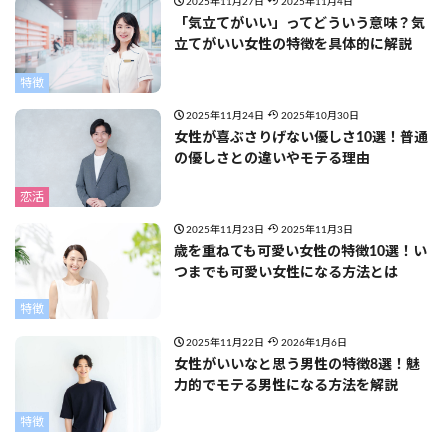
2025年11月27日
2025年11月4日
「気立てがいい」ってどういう意味？気
立てがいい女性の特徴を具体的に解説
特徴
2025年11月24日
2025年10月30日
女性が喜ぶさりげない優しさ10選！普通
の優しさとの違いやモテる理由
恋活
2025年11月23日
2025年11月3日
歳を重ねても可愛い女性の特徴10選！い
つまでも可愛い女性になる方法とは
特徴
2025年11月22日
2026年1月6日
女性がいいなと思う男性の特徴8選！魅
力的でモテる男性になる方法を解説
特徴