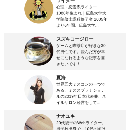
ライター
心理・恋愛系ライター｜
1986年生まれ｜広島大学大
学院修士課程修了者 2005年
より6年間、広島大学...
スズキコージロー
ゲームと喫茶店が好きな30
代男性です。読んだ方が幸
せになれるような記事を書
きたいです！
夏海
世界五大ミスコンの一つで
ある、ミススプラナショナ
ルの2019年日本代表兼、ネ
イルサロン経営をして...
ナオユキ
20代後半のWebライター。
男子校出身で、10代の頃は