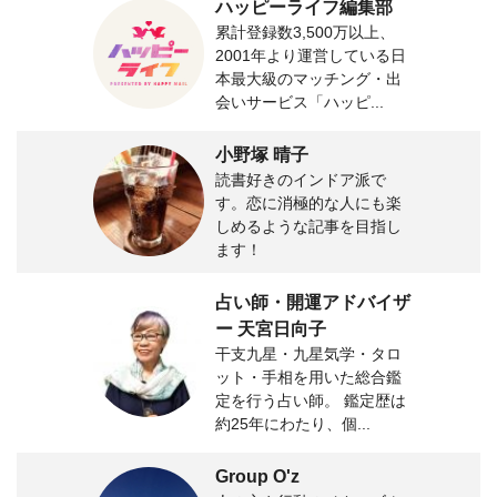
ハッピーライフ編集部
累計登録数3,500万以上、
2001年より運営している日
本最大級のマッチング・出
会いサービス「ハッピ...
小野塚 晴子
読書好きのインドア派で
す。恋に消極的な人にも楽
しめるような記事を目指し
ます！
占い師・開運アドバイザ
ー 天宮日向子
干支九星・九星気学・タロ
ット・手相を用いた総合鑑
定を行う占い師。 鑑定歴は
約25年にわたり、個...
Group O'z