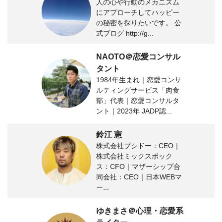
人の心や行動のメカニズム
にアプローチしてハッピー
の秘密を探りたいです。 公
式ブログ http://g...
NAOTO＠恋愛コンサル
タント
1984年生まれ｜恋愛コンサ
ルティングサービス「肉食
部」代表｜恋愛コンサルタ
ント｜2023年 JADP認...
鈴江 憲
株式会社ブシドー：CEO｜
株式会社ミックスボック
ス：CFO｜マザーシップ合
同会社：CEO｜日本WEBマ
ー...
ゆきまさ＠心理・恋愛系