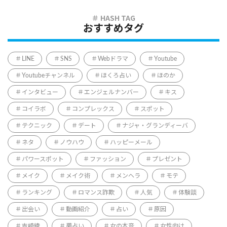
おすすめタグ
LINE
SNS
Webドラマ
Youtube
Youtubeチャンネル
ほくろ占い
ほのか
インタビュー
エンジェルナンバー
キス
コイラボ
コンプレックス
スポット
テクニック
デート
ナジャ・グランディーバ
ネタ
ノウハウ
ハッピーメール
パワースポット
ファッション
プレゼント
メイク
メイク術
メンヘラ
モテ
ランキング
ロマンス詐欺
人気
体験談
出会い
動画紹介
占い
原因
吉崎綾
夢占い
女の本音
女性向け