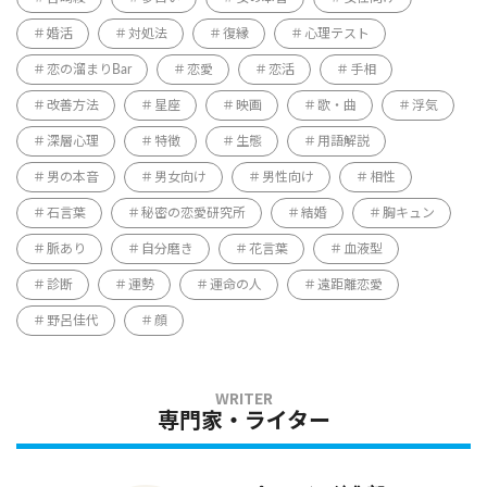
婚活
対処法
復縁
心理テスト
恋の溜まりBar
恋愛
恋活
手相
改善方法
星座
映画
歌・曲
浮気
深層心理
特徴
生態
用語解説
男の本音
男女向け
男性向け
相性
石言葉
秘密の恋愛研究所
結婚
胸キュン
脈あり
自分磨き
花言葉
血液型
診断
運勢
運命の人
遠距離恋愛
野呂佳代
顔
専門家・ライター