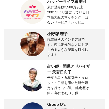
ハッピーライフ編集部
累計登録数3,500万以上、
2001年より運営している日
本最大級のマッチング・出
会いサービス「ハッピ...
小野塚 晴子
読書好きのインドア派で
す。恋に消極的な人にも楽
しめるような記事を目指し
ます！
占い師・開運アドバイザ
ー 天宮日向子
干支九星・九星気学・タロ
ット・手相を用いた総合鑑
定を行う占い師。 鑑定歴は
約25年にわたり、個...
Group O'z