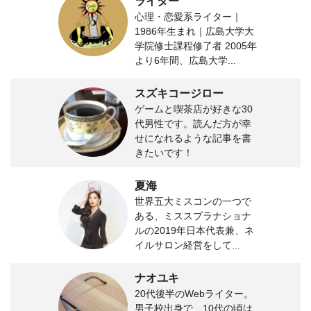
ライター
心理・恋愛系ライター｜
1986年生まれ｜広島大学大
学院修士課程修了者 2005年
より6年間、広島大学...
スズキコージロー
ゲームと喫茶店が好きな30
代男性です。読んだ方が幸
せになれるような記事を書
きたいです！
夏海
世界五大ミスコンの一つで
ある、ミススプラナショナ
ルの2019年日本代表兼、ネ
イルサロン経営をして...
ナオユキ
20代後半のWebライター。
男子校出身で、10代の頃は