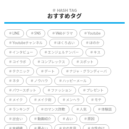
おすすめタグ
LINE
SNS
Webドラマ
Youtube
Youtubeチャンネル
ほくろ占い
ほのか
インタビュー
エンジェルナンバー
キス
コイラボ
コンプレックス
スポット
テクニック
デート
ナジャ・グランディーバ
ネタ
ノウハウ
ハッピーメール
パワースポット
ファッション
プレゼント
メイク
メイク術
メンヘラ
モテ
ランキング
ロマンス詐欺
人気
体験談
出会い
動画紹介
占い
原因
吉崎綾
夢占い
女の本音
女性向け