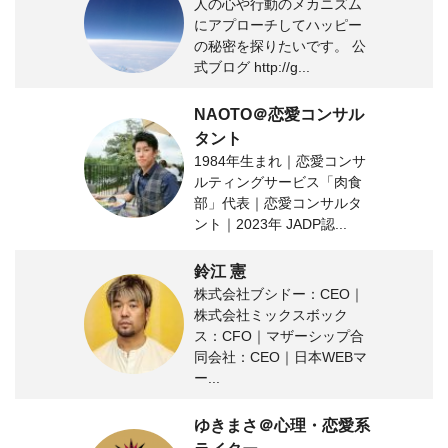
人の心や行動のメカニズム
にアプローチしてハッピー
の秘密を探りたいです。 公
式ブログ http://g...
NAOTO＠恋愛コンサル
タント
1984年生まれ｜恋愛コンサ
ルティングサービス「肉食
部」代表｜恋愛コンサルタ
ント｜2023年 JADP認...
鈴江 憲
株式会社ブシドー：CEO｜
株式会社ミックスボック
ス：CFO｜マザーシップ合
同会社：CEO｜日本WEBマ
ー...
ゆきまさ＠心理・恋愛系