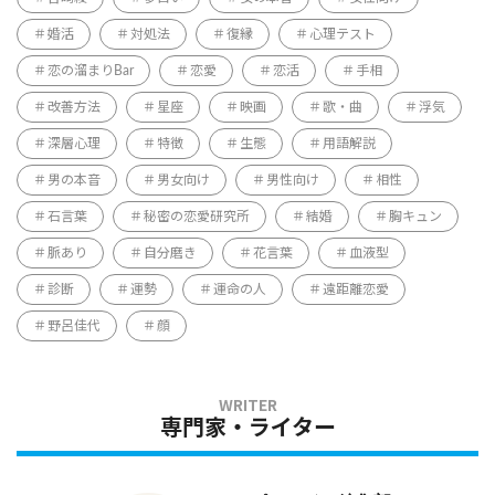
婚活
対処法
復縁
心理テスト
恋の溜まりBar
恋愛
恋活
手相
改善方法
星座
映画
歌・曲
浮気
深層心理
特徴
生態
用語解説
男の本音
男女向け
男性向け
相性
石言葉
秘密の恋愛研究所
結婚
胸キュン
脈あり
自分磨き
花言葉
血液型
診断
運勢
運命の人
遠距離恋愛
野呂佳代
顔
専門家・ライター