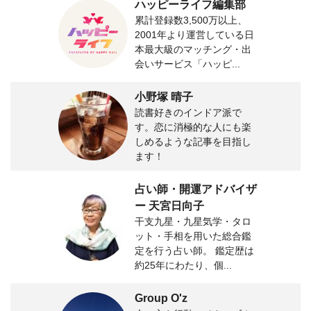
ハッピーライフ編集部
累計登録数3,500万以上、
2001年より運営している日
本最大級のマッチング・出
会いサービス「ハッピ...
小野塚 晴子
読書好きのインドア派で
す。恋に消極的な人にも楽
しめるような記事を目指し
ます！
占い師・開運アドバイザ
ー 天宮日向子
干支九星・九星気学・タロ
ット・手相を用いた総合鑑
定を行う占い師。 鑑定歴は
約25年にわたり、個...
Group O'z