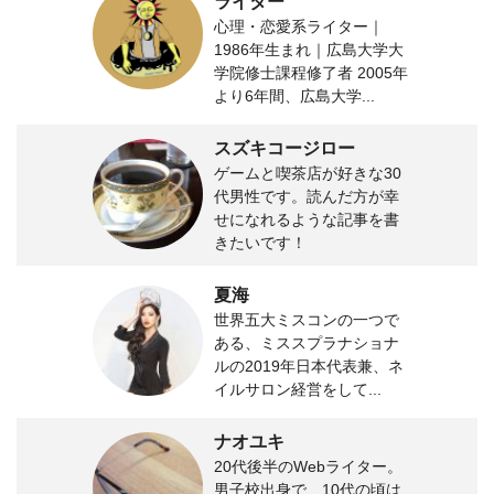
ライター
心理・恋愛系ライター｜
1986年生まれ｜広島大学大
学院修士課程修了者 2005年
より6年間、広島大学...
スズキコージロー
ゲームと喫茶店が好きな30
代男性です。読んだ方が幸
せになれるような記事を書
きたいです！
夏海
世界五大ミスコンの一つで
ある、ミススプラナショナ
ルの2019年日本代表兼、ネ
イルサロン経営をして...
ナオユキ
20代後半のWebライター。
男子校出身で、10代の頃は