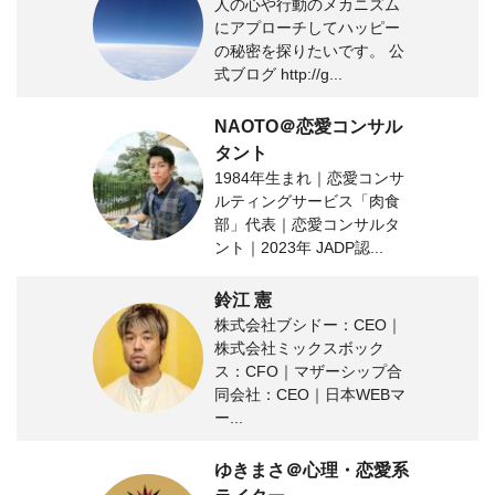
人の心や行動のメカニズム
にアプローチしてハッピー
の秘密を探りたいです。 公
式ブログ http://g...
NAOTO＠恋愛コンサル
タント
1984年生まれ｜恋愛コンサ
ルティングサービス「肉食
部」代表｜恋愛コンサルタ
ント｜2023年 JADP認...
鈴江 憲
株式会社ブシドー：CEO｜
株式会社ミックスボック
ス：CFO｜マザーシップ合
同会社：CEO｜日本WEBマ
ー...
ゆきまさ＠心理・恋愛系