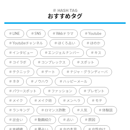
おすすめタグ
LINE
SNS
Webドラマ
Youtube
Youtubeチャンネル
ほくろ占い
ほのか
インタビュー
エンジェルナンバー
キス
コイラボ
コンプレックス
スポット
テクニック
デート
ナジャ・グランディーバ
ネタ
ノウハウ
ハッピーメール
パワースポット
ファッション
プレゼント
メイク
メイク術
メンヘラ
モテ
ランキング
ロマンス詐欺
人気
体験談
出会い
動画紹介
占い
原因
吉崎綾
夢占い
女の本音
女性向け