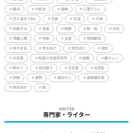
婚活
対処法
復縁
心理テスト
恋の溜まりBar
恋愛
恋活
手相
改善方法
星座
映画
歌・曲
浮気
深層心理
特徴
生態
用語解説
男の本音
男女向け
男性向け
相性
石言葉
秘密の恋愛研究所
結婚
胸キュン
脈あり
自分磨き
花言葉
血液型
診断
運勢
運命の人
遠距離恋愛
野呂佳代
顔
専門家・ライター