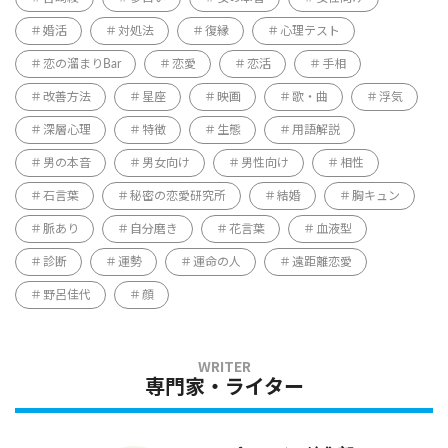
婚活
対処法
復縁
心理テスト
恋の溜まりBar
恋愛
恋活
手相
改善方法
星座
映画
歌・曲
浮気
深層心理
特徴
生態
用語解説
男の本音
男女向け
男性向け
相性
石言葉
秘密の恋愛研究所
結婚
胸キュン
脈あり
自分磨き
花言葉
血液型
診断
運勢
運命の人
遠距離恋愛
野呂佳代
顔
専門家・ライター