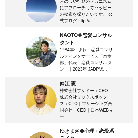
人の心や行動のメカニズム
にアプローチしてハッピー
の秘密を探りたいです。 公
式ブログ http://g...
NAOTO＠恋愛コンサル
タント
1984年生まれ｜恋愛コンサ
ルティングサービス「肉食
部」代表｜恋愛コンサルタ
ント｜2023年 JADP認...
鈴江 憲
株式会社ブシドー：CEO｜
株式会社ミックスボック
ス：CFO｜マザーシップ合
同会社：CEO｜日本WEBマ
ー...
ゆきまさ＠心理・恋愛系