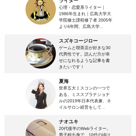
ライター
心理・恋愛系ライター｜
1986年生まれ｜広島大学大
学院修士課程修了者 2005年
より6年間、広島大学...
スズキコージロー
ゲームと喫茶店が好きな30
代男性です。読んだ方が幸
せになれるような記事を書
きたいです！
夏海
世界五大ミスコンの一つで
ある、ミススプラナショナ
ルの2019年日本代表兼、ネ
イルサロン経営をして...
ナオユキ
20代後半のWebライター。
男子校出身で、10代の頃は