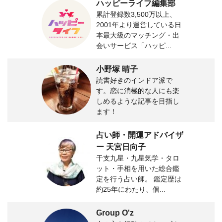
ハッピーライフ編集部
累計登録数3,500万以上、
2001年より運営している日
本最大級のマッチング・出
会いサービス「ハッピ...
小野塚 晴子
読書好きのインドア派で
す。恋に消極的な人にも楽
しめるような記事を目指し
ます！
占い師・開運アドバイザ
ー 天宮日向子
干支九星・九星気学・タロ
ット・手相を用いた総合鑑
定を行う占い師。 鑑定歴は
約25年にわたり、個...
Group O'z