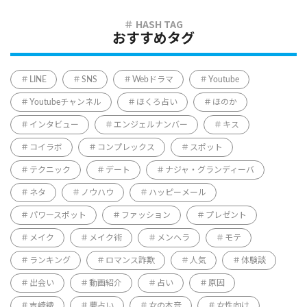
おすすめタグ
LINE
SNS
Webドラマ
Youtube
Youtubeチャンネル
ほくろ占い
ほのか
インタビュー
エンジェルナンバー
キス
コイラボ
コンプレックス
スポット
テクニック
デート
ナジャ・グランディーバ
ネタ
ノウハウ
ハッピーメール
パワースポット
ファッション
プレゼント
メイク
メイク術
メンヘラ
モテ
ランキング
ロマンス詐欺
人気
体験談
出会い
動画紹介
占い
原因
吉崎綾
夢占い
女の本音
女性向け