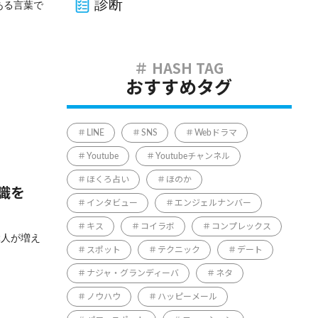
診断
ある言葉で
おすすめタグ
LINE
SNS
Webドラマ
Youtube
Youtubeチャンネル
ほくろ占い
ほのか
識を
インタビュー
エンジェルナンバー
キス
コイラボ
コンプレックス
ぶ人が増え
スポット
テクニック
デート
ナジャ・グランディーバ
ネタ
ノウハウ
ハッピーメール