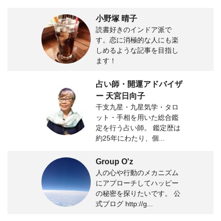
小野塚 晴子
読書好きのインドア派で
す。恋に消極的な人にも楽
しめるような記事を目指し
ます！
占い師・開運アドバイザ
ー 天宮日向子
干支九星・九星気学・タロ
ット・手相を用いた総合鑑
定を行う占い師。 鑑定歴は
約25年にわたり、個...
Group O'z
人の心や行動のメカニズム
にアプローチしてハッピー
の秘密を探りたいです。 公
式ブログ http://g...