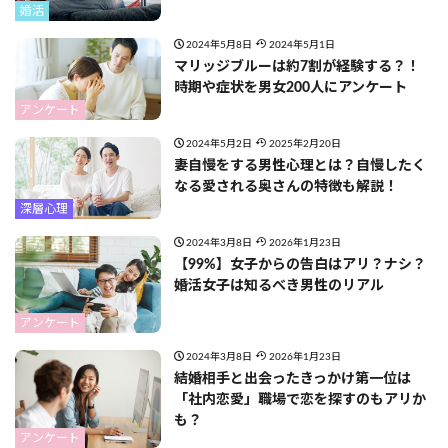
婚活
2024年5月8日
2024年5月1日
マリッジブルーは約7割が経験する？！
時期や症状を男女200人にアンケート
アンケート
2024年5月2日
2025年2月20日
妻自慢をする男性心理とは？自慢したく
なる愛される奥さんの特徴も解説！
深層心理
2024年3月8日
2026年1月23日
【99%】女子からの告白はアリ？ナシ？
婚活女子は知るべき男性のリアル
アンケート
2024年3月8日
2026年1月23日
結婚相手と出会ったきっかけ第一位は
「社内恋愛」職場で恋を探すのもアリか
も？
アンケート