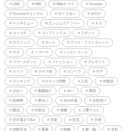
LINE
SNS
Webドラマ
Youtube
Youtubeチャンネル
ほくろ占い
ほのか
インタビュー
エンジェルナンバー
キス
コイラボ
コンプレックス
スポット
テクニック
デート
ナジャ・グランディーバ
ネタ
ノウハウ
ハッピーメール
パワースポット
ファッション
プレゼント
メイク
メイク術
メンヘラ
モテ
ランキング
ロマンス詐欺
人気
体験談
出会い
動画紹介
占い
原因
吉崎綾
夢占い
女の本音
女性向け
婚活
対処法
復縁
心理テスト
恋の溜まりBar
恋愛
恋活
手相
改善方法
星座
映画
歌・曲
浮気