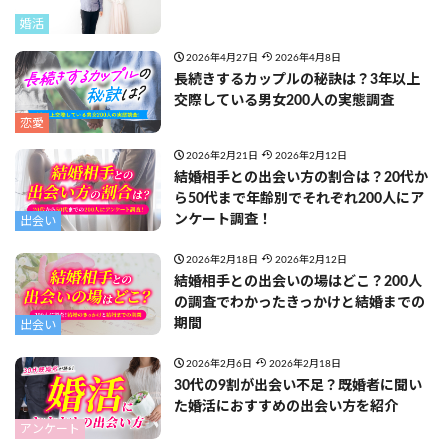
婚活
2026年4月27日
2026年4月8日
長続きするカップルの秘訣は？3年以上
交際している男女200人の実態調査
恋愛
2026年2月21日
2026年2月12日
結婚相手との出会い方の割合は？20代か
ら50代まで年齢別でそれぞれ200人にア
ンケート調査！
出会い
2026年2月18日
2026年2月12日
結婚相手との出会いの場はどこ？200人
の調査でわかったきっかけと結婚までの
期間
出会い
2026年2月6日
2026年2月18日
30代の9割が出会い不足？既婚者に聞い
た婚活におすすめの出会い方を紹介
アンケート