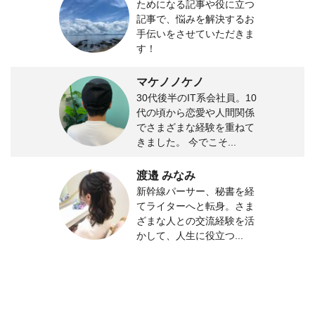
ためになる記事や役に立つ
記事で、悩みを解決するお
手伝いをさせていただきま
す！
マケノノケノ
30代後半のIT系会社員。10
代の頃から恋愛や人間関係
でさまざまな経験を重ねて
きました。 今でこそ...
渡邉 みなみ
新幹線パーサー、秘書を経
てライターへと転身。さま
ざまな人との交流経験を活
かして、人生に役立つ...