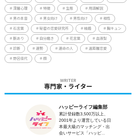
深層心理
特徴
生態
用語解説
男の本音
男女向け
男性向け
相性
石言葉
秘密の恋愛研究所
結婚
胸キュン
脈あり
自分磨き
花言葉
血液型
診断
運勢
運命の人
遠距離恋愛
野呂佳代
顔
専門家・ライター
ハッピーライフ編集部
累計登録数3,500万以上、
2001年より運営している日
本最大級のマッチング・出
会いサービス「ハッピ...