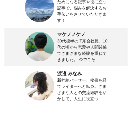
ためになる記事や役に立つ
記事で、悩みを解決するお
手伝いをさせていただきま
す！
マケノノケノ
30代後半のIT系会社員。10
代の頃から恋愛や人間関係
でさまざまな経験を重ねて
きました。 今でこそ...
渡邉 みなみ
新幹線パーサー、秘書を経
てライターへと転身。さま
ざまな人との交流経験を活
かして、人生に役立つ...