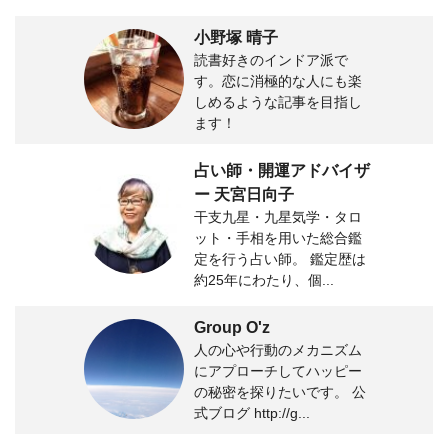
小野塚 晴子
読書好きのインドア派で
す。恋に消極的な人にも楽
しめるような記事を目指し
ます！
占い師・開運アドバイザ
ー 天宮日向子
干支九星・九星気学・タロ
ット・手相を用いた総合鑑
定を行う占い師。 鑑定歴は
約25年にわたり、個...
Group O'z
人の心や行動のメカニズム
にアプローチしてハッピー
の秘密を探りたいです。 公
式ブログ http://g...