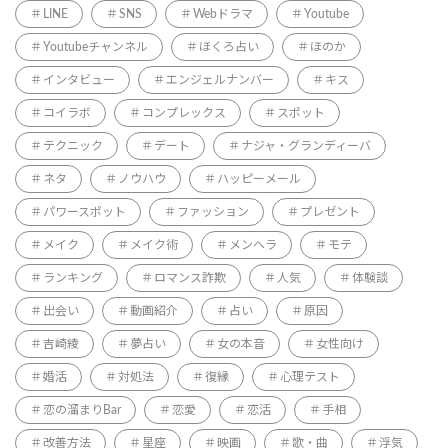
LINE
SNS
Webドラマ
Youtube
Youtubeチャンネル
ほくろ占い
ほのか
インタビュー
エンジェルナンバー
キス
コイラボ
コンプレックス
スポット
テクニック
デート
ナジャ・グランディーバ
ネタ
ノウハウ
ハッピーメール
パワースポット
ファッション
プレゼント
メイク
メイク術
メンヘラ
モテ
ランキング
ロマンス詐欺
人気
体験談
出会い
動画紹介
占い
原因
吉崎綾
夢占い
女の本音
女性向け
婚活
対処法
復縁
心理テスト
恋の溜まりBar
恋愛
恋活
手相
改善方法
星座
映画
歌・曲
浮気