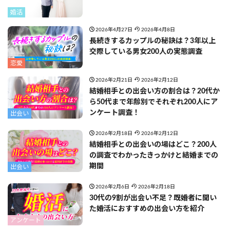
婚活
2026年4月27日
2026年4月8日
長続きするカップルの秘訣は？3年以上
交際している男女200人の実態調査
恋愛
2026年2月21日
2026年2月12日
結婚相手との出会い方の割合は？20代か
ら50代まで年齢別でそれぞれ200人にア
ンケート調査！
出会い
2026年2月18日
2026年2月12日
結婚相手との出会いの場はどこ？200人
の調査でわかったきっかけと結婚までの
期間
出会い
2026年2月6日
2026年2月18日
30代の9割が出会い不足？既婚者に聞い
た婚活におすすめの出会い方を紹介
アンケート