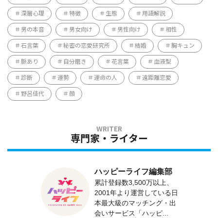
深層心理
特徴
生態
用語解説
男の本音
男女向け
男性向け
相性
石言葉
秘密の恋愛研究所
結婚
胸キュン
脈あり
自分磨き
花言葉
血液型
診断
運勢
運命の人
遠距離恋愛
野呂佳代
顔
専門家・ライター
ハッピーライフ編集部
累計登録数3,500万以上、
2001年より運営している日
本最大級のマッチング・出
会いサービス「ハッピ...