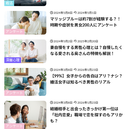
婚活
2024年5月8日
2024年5月1日
マリッジブルーは約7割が経験する？！
時期や症状を男女200人にアンケート
アンケート
2024年5月2日
2025年2月20日
妻自慢をする男性心理とは？自慢したく
なる愛される奥さんの特徴も解説！
深層心理
2024年3月8日
2026年1月23日
【99%】女子からの告白はアリ？ナシ？
婚活女子は知るべき男性のリアル
アンケート
2024年3月8日
2026年1月23日
結婚相手と出会ったきっかけ第一位は
「社内恋愛」職場で恋を探すのもアリか
も？
アンケート