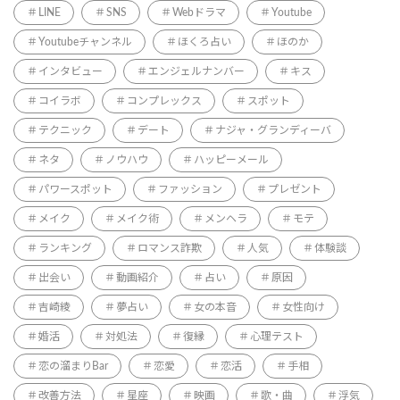
LINE
SNS
Webドラマ
Youtube
Youtubeチャンネル
ほくろ占い
ほのか
インタビュー
エンジェルナンバー
キス
コイラボ
コンプレックス
スポット
テクニック
デート
ナジャ・グランディーバ
ネタ
ノウハウ
ハッピーメール
パワースポット
ファッション
プレゼント
メイク
メイク術
メンヘラ
モテ
ランキング
ロマンス詐欺
人気
体験談
出会い
動画紹介
占い
原因
吉崎綾
夢占い
女の本音
女性向け
婚活
対処法
復縁
心理テスト
恋の溜まりBar
恋愛
恋活
手相
改善方法
星座
映画
歌・曲
浮気