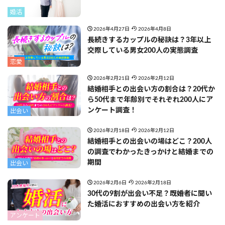
婚活
2026年4月27日
2026年4月8日
長続きするカップルの秘訣は？3年以上
交際している男女200人の実態調査
恋愛
2026年2月21日
2026年2月12日
結婚相手との出会い方の割合は？20代か
ら50代まで年齢別でそれぞれ200人にア
ンケート調査！
出会い
2026年2月18日
2026年2月12日
結婚相手との出会いの場はどこ？200人
の調査でわかったきっかけと結婚までの
期間
出会い
2026年2月6日
2026年2月18日
30代の9割が出会い不足？既婚者に聞い
た婚活におすすめの出会い方を紹介
アンケート