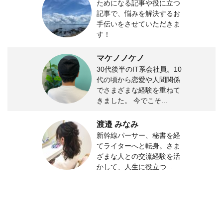
ためになる記事や役に立つ
記事で、悩みを解決するお
手伝いをさせていただきま
す！
マケノノケノ
30代後半のIT系会社員。10
代の頃から恋愛や人間関係
でさまざまな経験を重ねて
きました。 今でこそ...
渡邉 みなみ
新幹線パーサー、秘書を経
てライターへと転身。さま
ざまな人との交流経験を活
かして、人生に役立つ...