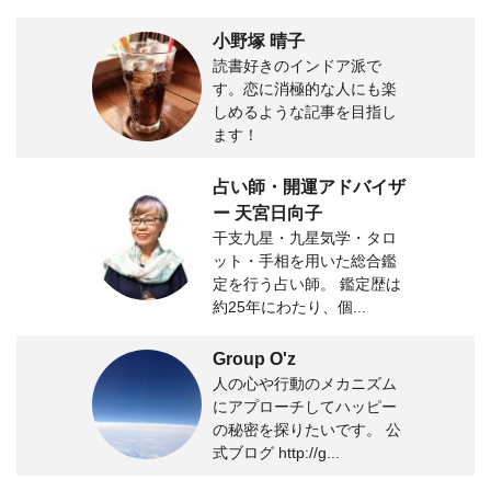
小野塚 晴子
読書好きのインドア派で
す。恋に消極的な人にも楽
しめるような記事を目指し
ます！
占い師・開運アドバイザ
ー 天宮日向子
干支九星・九星気学・タロ
ット・手相を用いた総合鑑
定を行う占い師。 鑑定歴は
約25年にわたり、個...
Group O'z
人の心や行動のメカニズム
にアプローチしてハッピー
の秘密を探りたいです。 公
式ブログ http://g...