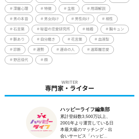
深層心理
特徴
生態
用語解説
男の本音
男女向け
男性向け
相性
石言葉
秘密の恋愛研究所
結婚
胸キュン
脈あり
自分磨き
花言葉
血液型
診断
運勢
運命の人
遠距離恋愛
野呂佳代
顔
専門家・ライター
ハッピーライフ編集部
累計登録数3,500万以上、
2001年より運営している日
本最大級のマッチング・出
会いサービス「ハッピ...