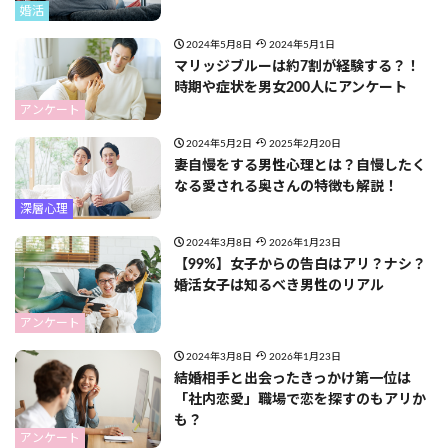
婚活
2024年5月8日
2024年5月1日
マリッジブルーは約7割が経験する？！
時期や症状を男女200人にアンケート
アンケート
2024年5月2日
2025年2月20日
妻自慢をする男性心理とは？自慢したく
なる愛される奥さんの特徴も解説！
深層心理
2024年3月8日
2026年1月23日
【99%】女子からの告白はアリ？ナシ？
婚活女子は知るべき男性のリアル
アンケート
2024年3月8日
2026年1月23日
結婚相手と出会ったきっかけ第一位は
「社内恋愛」職場で恋を探すのもアリか
も？
アンケート