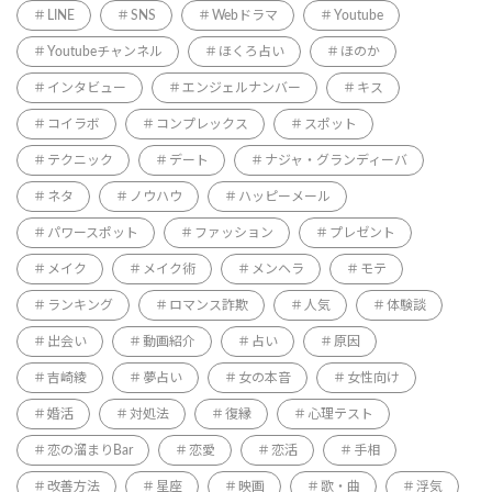
LINE
SNS
Webドラマ
Youtube
Youtubeチャンネル
ほくろ占い
ほのか
インタビュー
エンジェルナンバー
キス
コイラボ
コンプレックス
スポット
テクニック
デート
ナジャ・グランディーバ
ネタ
ノウハウ
ハッピーメール
パワースポット
ファッション
プレゼント
メイク
メイク術
メンヘラ
モテ
ランキング
ロマンス詐欺
人気
体験談
出会い
動画紹介
占い
原因
吉崎綾
夢占い
女の本音
女性向け
婚活
対処法
復縁
心理テスト
恋の溜まりBar
恋愛
恋活
手相
改善方法
星座
映画
歌・曲
浮気