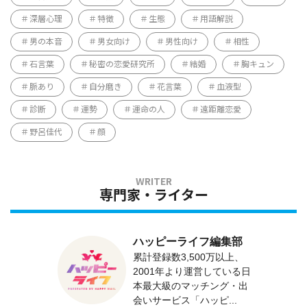
深層心理
特徴
生態
用語解説
男の本音
男女向け
男性向け
相性
石言葉
秘密の恋愛研究所
結婚
胸キュン
脈あり
自分磨き
花言葉
血液型
診断
運勢
運命の人
遠距離恋愛
野呂佳代
顔
専門家・ライター
ハッピーライフ編集部
累計登録数3,500万以上、
2001年より運営している日
本最大級のマッチング・出
会いサービス「ハッピ...