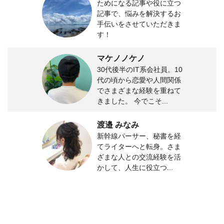
ためになる記事や役に立つ
記事で、悩みを解決するお
手伝いをさせていただきま
す！
マケノノケノ
30代後半のIT系会社員。10
代の頃から恋愛や人間関係
でさまざまな経験を重ねて
きました。 今でこそ...
渡邉 みなみ
新幹線パーサー、秘書を経
てライターへと転身。さま
ざまな人との交流経験を活
かして、人生に役立つ...