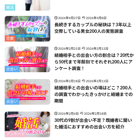
婚活
2026年4月27日
2026年4月8日
長続きするカップルの秘訣は？3年以上
交際している男女200人の実態調査
恋愛
2026年2月21日
2026年2月12日
結婚相手との出会い方の割合は？20代か
ら50代まで年齢別でそれぞれ200人にア
ンケート調査！
出会い
2026年2月18日
2026年2月12日
結婚相手との出会いの場はどこ？200人
の調査でわかったきっかけと結婚までの
期間
出会い
2026年2月6日
2026年2月18日
30代の9割が出会い不足？既婚者に聞い
た婚活におすすめの出会い方を紹介
アンケート