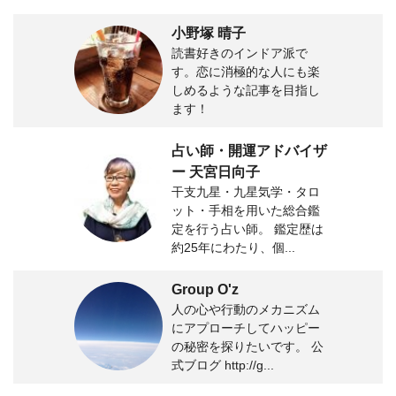
小野塚 晴子
読書好きのインドア派で
す。恋に消極的な人にも楽
しめるような記事を目指し
ます！
占い師・開運アドバイザ
ー 天宮日向子
干支九星・九星気学・タロ
ット・手相を用いた総合鑑
定を行う占い師。 鑑定歴は
約25年にわたり、個...
Group O'z
人の心や行動のメカニズム
にアプローチしてハッピー
の秘密を探りたいです。 公
式ブログ http://g...