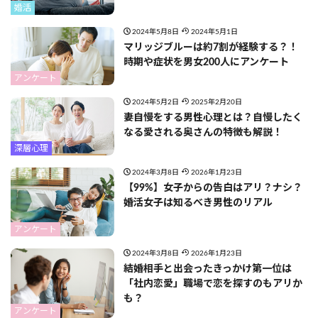
婚活
2024年5月8日
2024年5月1日
マリッジブルーは約7割が経験する？！
時期や症状を男女200人にアンケート
アンケート
2024年5月2日
2025年2月20日
妻自慢をする男性心理とは？自慢したく
なる愛される奥さんの特徴も解説！
深層心理
2024年3月8日
2026年1月23日
【99%】女子からの告白はアリ？ナシ？
婚活女子は知るべき男性のリアル
アンケート
2024年3月8日
2026年1月23日
結婚相手と出会ったきっかけ第一位は
「社内恋愛」職場で恋を探すのもアリか
も？
アンケート